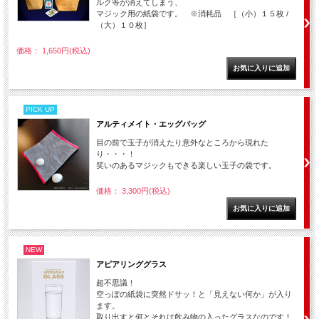
ルク等が消えてしまう、
マジック用の紙袋です。 ※消耗品 ［（小）１５枚 /
（大）１０枚］
価格： 1,650円(税込)
PICK UP
アルティメイト・エッグバッグ
目の前で玉子が消えたり意外なところから現れた
り・・・！
笑いのあるマジックもできる楽しい玉子の袋です。
価格： 3,300円(税込)
NEW
アピアリンググラス
超不思議！
空っぽの紙袋に突然ドサッ！と「見えない何か」が入り
ます。
取り出すと何とそれは飲み物の入ったグラスなのです！