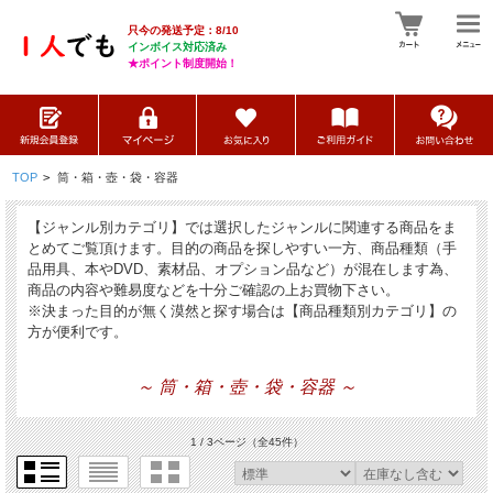
只今の発送予定：8/10
インボイス対応済み
★ポイント制度開始！
TOP
>
筒・箱・壺・袋・容器
【ジャンル別カテゴリ】では選択したジャンルに関連する商品をま
とめてご覧頂けます。目的の商品を探しやすい一方、商品種類（手
品用具、本やDVD、素材品、オプション品など）が混在します為、
商品の内容や難易度などを十分ご確認の上お買物下さい。
※決まった目的が無く漠然と探す場合は【商品種類別カテゴリ】の
方が便利です。
～ 筒・箱・壺・袋・容器 ～
1 / 3ページ
（全45件）