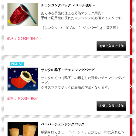
チェンジングバッグ ＜メール便可＞
あらゆる手品に使える万能マジック用具！
手軽で応用性に優れたマジシャンの必須アイテムです。
［シングル / ダブル / ジッパー付き 等各種］
価格： 3,080円(税込)
～
PICK UP
サンタの靴下・チェンジングバッグ
サンタのくつ（靴下）の形をした可愛いチェンジングバ
ッグ。
クリスマスマジックに最高の演出となります。
価格： 6,600円(税込)
ペーパーチェンジングバッグ
紙袋を膨らまし、「パーン！」と割ると、中に入れたシ