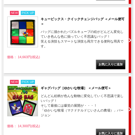
NEW
PICK UP
キュービックス・クイックチェンジバッグ ＜メール便可
＞
バッグに描かれたパズルキューブの絵がどんどん変化し
ていき色んな色に揃っていく不思議なバッグ！
笑える演技もスマートな演技も両方できる便利な用具で
す。
価格： 14,663円(税込)
NEW
PICK UP
ギャグバッグ［ゆかいな牧場］ ＜メール便可＞
どんどん絵柄が色んな動物に変化していく不思議で楽し
いバッグ！
そして最後には爆笑の展開が・・・！
「ゆかいな牧場（マクドナルドじいさんの農場）」バー
ジョン
価格： 14,300円(税込)