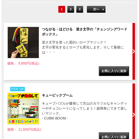
1
2
3
次へ
つながる・ほどける 逆さ文字の「チェンジングワード
ボックス」
逆さ文字を使った面白いロープマジック！
文字が変化するとロープも変化します。そして最後に
は・・・
価格： 9,800円(税込)
PICK UP
キュービックブーム
キューブパズルが爆発して沢山のカラフルなキャンディ
ーやチョコレートになってしまう！超簡単にできて楽し
いマジック。
- CUBIK BOOM -
価格： 11,605円(税込)