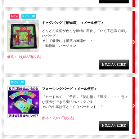
NEW
PICK UP
ギャグバッグ［動物園］ ＜メール便可＞
どんどん絵柄が色んな動物に変化していく不思議で楽し
いバッグ！
そして最後には爆笑の展開が・・・！
「動物園」バージョン
価格： 14,663円(税込)
PICK UP
フォーシングバッグ ＜メール便可＞
「カード当て」「予言」「読心術」「透視」・・・ 色々
な演出ができる魔法のバッグです。
その的中率は何と１００パーセント！？
価格： 2,480円(税込)