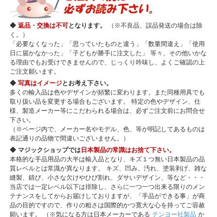
◆
返品・交換は不可
となります。
（※不良品、誤品発送の場合は除
く。）
「必要なくなった」「思っていたものと違う」「数量間違え」「使用
日に届かなかった」「子どもが勝手に注文した」 等々、その他いかな
る理由でもお受けできませんので、じっくり吟味し、よくご確認の上
ご注文願います。
◆
写真はイメージ
とお考え下さい。
多くの輸入品は色やデザインが頻繁に変わります。また同種用具でも
取り扱い品を変更する場合もございます。 特定の色やデザイン、仕
様、製造メーカー等にこだわられる場合は、必ずご注文前にお問合せ
下さい。
（※ページ内で、メーカー名やモデル、色、等が明記してあるものは
表記通りの品物で間違いございません。）
◆ マジックショップでは
日本製品の常識はお捨て下さい。
本格的な手品用品の大半は輸入品となり、キズ１つ無い日本製品の品
質レベルとは常識が異なります。 キズ、凹み、汚れ、塗装剥げ、雑な
縫製、錆び、小さな欠けやひび割れ、ダサいデザイン、等など・・・
当店では一定レベル以下は排除し、さらに一つ一つ出来る限りのメン
テナンスをしてからお届けしておりますが、「手品ができる事」が商
品の目的ですので、作りの粗さは国際的かつ寛大な心を持ってご容赦
願います。 （※気になる方は日本メーカーである
テンヨー社製品
か