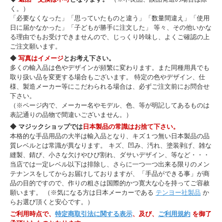
く。）
「必要なくなった」「思っていたものと違う」「数量間違え」「使用
日に届かなかった」「子どもが勝手に注文した」 等々、その他いかな
る理由でもお受けできませんので、じっくり吟味し、よくご確認の上
ご注文願います。
◆
写真はイメージ
とお考え下さい。
多くの輸入品は色やデザインが頻繁に変わります。また同種用具でも
取り扱い品を変更する場合もございます。 特定の色やデザイン、仕
様、製造メーカー等にこだわられる場合は、必ずご注文前にお問合せ
下さい。
（※ページ内で、メーカー名やモデル、色、等が明記してあるものは
表記通りの品物で間違いございません。）
◆ マジックショップでは
日本製品の常識はお捨て下さい。
本格的な手品用品の大半は輸入品となり、キズ１つ無い日本製品の品
質レベルとは常識が異なります。 キズ、凹み、汚れ、塗装剥げ、雑な
縫製、錆び、小さな欠けやひび割れ、ダサいデザイン、等など・・・
当店では一定レベル以下は排除し、さらに一つ一つ出来る限りのメン
テナンスをしてからお届けしておりますが、「手品ができる事」が商
品の目的ですので、作りの粗さは国際的かつ寛大な心を持ってご容赦
願います。 （※気になる方は日本メーカーである
テンヨー社製品
か
らお選び頂くと安心です。）
ご利用時点で、
特定商取引法に関する表示
、及び、
ご利用規約
を御了