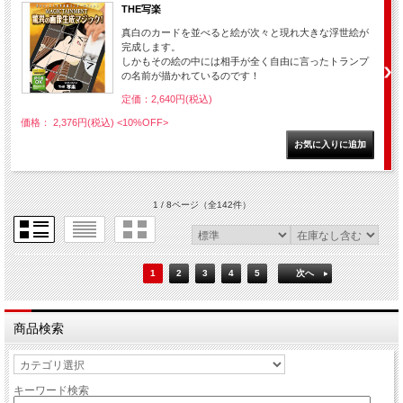
THE写楽
真白のカードを並べると絵が次々と現れ大きな浮世絵が
完成します。
しかもその絵の中には相手が全く自由に言ったトランプ
の名前が描かれているのです！
定価：2,640円(税込)
価格： 2,376円(税込)
<10%OFF>
1 / 8ページ
（全142件）
1
2
3
4
5
次へ
商品検索
キーワード検索