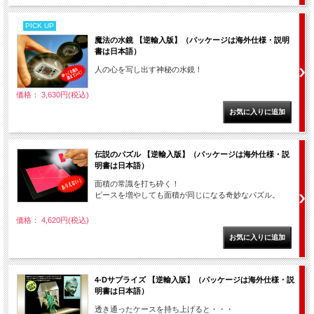
PICK UP
魔法の水鏡 【逆輸入版】（パッケージは海外仕様・説明
書は日本語）
人の心を写し出す神秘の水鏡！
価格： 3,630円(税込)
伝説のパズル 【逆輸入版】（パッケージは海外仕様・説
明書は日本語）
面積の常識を打ち砕く！
ピースを増やしても面積が同じになる奇妙なパズル。
価格： 4,620円(税込)
4-Dサプライズ 【逆輸入版】（パッケージは海外仕様・説
明書は日本語）
透き通ったケースを持ち上げると・・・