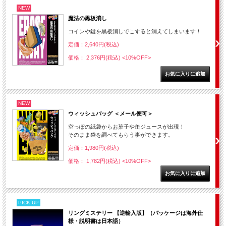
NEW
魔法の黒板消し
コインや鍵を黒板消しでこすると消えてしまいます！
定価：2,640円(税込)
価格： 2,376円(税込)
<10%OFF>
NEW
ウィッシュバッグ ＜メール便可＞
空っぽの紙袋からお菓子や缶ジュースが出現！
そのまま袋を調べてもらう事ができます。
定価：1,980円(税込)
価格： 1,782円(税込)
<10%OFF>
PICK UP
リングミステリー 【逆輸入版】（パッケージは海外仕
様・説明書は日本語）