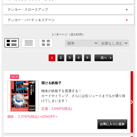
テンヨー・クロースアップ
テンヨー・パーティ＆ステージ
1 / 8ページ
（全142件）
1
2
3
4
5
次へ
NEW
溶ける鉄格子
物体が鉄格子を貫通する！
カードやトランプ、さらには缶ジュースまでもが通り抜
けてしまいます！
定価：2,640円(税込)
価格： 2,376円(税込)
<10%OFF>