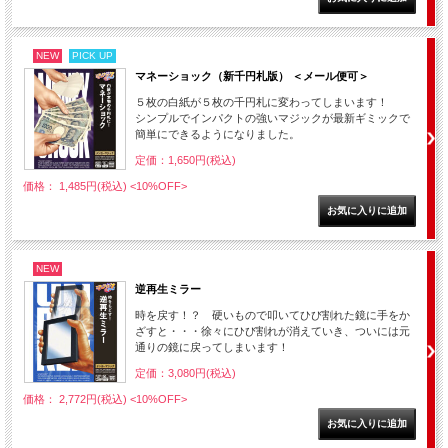
NEW
PICK UP
マネーショック（新千円札版） ＜メール便可＞
５枚の白紙が５枚の千円札に変わってしまいます！
シンプルでインパクトの強いマジックが最新ギミックで
簡単にできるようになりました。
定価：1,650円(税込)
価格： 1,485円(税込)
<10%OFF>
NEW
逆再生ミラー
時を戻す！？ 硬いもので叩いてひび割れた鏡に手をか
ざすと・・・徐々にひび割れが消えていき、ついには元
通りの鏡に戻ってしまいます！
定価：3,080円(税込)
価格： 2,772円(税込)
<10%OFF>