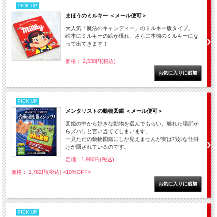
PICK UP
まほうのミルキー ＜メール便可＞
大人気「魔法のキャンディー」のミルキー版タイプ。
絵本にミルキーの絵が現れ、さらに本物のミルキーにな
って出てきます！
価格： 2,530円(税込)
PICK UP
メンタリストの動物図鑑 ＜メール便可＞
図鑑の中から好きな動物を選んでもらい、離れた場所か
らズバリと言い当ててしまいます。
一見ただの動物図鑑にしか見えませんが実は巧妙な仕掛
けが隠されているのです。
定価：1,980円(税込)
価格： 1,782円(税込)
<10%OFF>
PICK UP