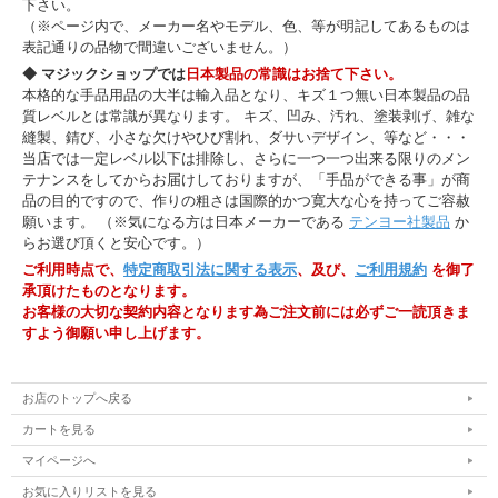
下さい。
（※ページ内で、メーカー名やモデル、色、等が明記してあるものは
表記通りの品物で間違いございません。）
◆ マジックショップでは
日本製品の常識はお捨て下さい。
本格的な手品用品の大半は輸入品となり、キズ１つ無い日本製品の品
質レベルとは常識が異なります。 キズ、凹み、汚れ、塗装剥げ、雑な
縫製、錆び、小さな欠けやひび割れ、ダサいデザイン、等など・・・
当店では一定レベル以下は排除し、さらに一つ一つ出来る限りのメン
テナンスをしてからお届けしておりますが、「手品ができる事」が商
品の目的ですので、作りの粗さは国際的かつ寛大な心を持ってご容赦
願います。 （※気になる方は日本メーカーである
テンヨー社製品
か
らお選び頂くと安心です。）
ご利用時点で、
特定商取引法に関する表示
、及び、
ご利用規約
を御了
承頂けたものとなります。
お客様の大切な契約内容となります為ご注文前には必ずご一読頂きま
すよう御願い申し上げます。
お店のトップへ戻る
カートを見る
マイページへ
お気に入りリストを見る