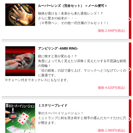
ルーバーレンズ（完全セット） ＜メール便可＞
テーブル上で行なわれる見事な貫通イリュージョンです・・・！
物体が透ける！未来から来た透視レンズ！？
さらに驚きの結末が・・・
（※専用ペン、その他一式付属のフルセット！）
価格:2,948円(税込)
アンビリング -AMBI RING-
鏡に映すと形が変わる！？
角度によって丸く見えたり四角く見えたりする不思議な錯視
の指輪！
「目の錯覚」の話で盛り上げ、マジックへとつなげていくの
に最適です。
※チェーン付きでネックレスにもなります。
価格:4,620円(税込)
何と、５円玉でもできます・・・！
ミステリーブレイド
また、指輪を使う場合は、透明ケースに入る物なら
相手に借りた指輪
でもできま
掌のスーパーイリュージョン！
す。
ミニトランプに剣を突き刺すと相手の選んだカードだけに穴
が開きます。
価格:1,980円(税込)