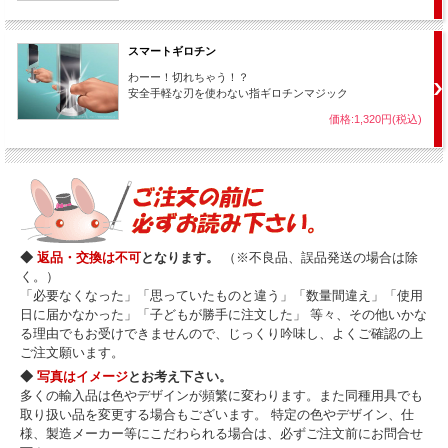
このマジックは、ほぼ全くと言っていいほど練習が要りません。
説明書を読んで、ほとんどの方が一回目で成功するでしょう。
スマートギロチン
こんなに簡単にできますが、トリックは本格派。
ステージイリュージョンさながらの迫力ある貫通マジックが楽しめます。
わーー！切れちゃう！？
安全手軽な刃を使わない指ギロチンマジック
指輪にはもちろん切れ目など無く、あなたは何も怪しげな動作をしていませ
ん。
価格:1,320円(税込)
ただ、剣を斬り下ろしただけです。
・・・見事に剣は指輪を貫通！
そしてそのまま全ての道具を調べてもらえるという完璧さです。
トリックの意外性も面白いですが、そのトリックを相手に調べてもらっても
分からなくした巧妙な作りも、また見事。
◆
返品・交換は不可
となります。
（※不良品、誤品発送の場合は除
コレクションとしても是非とも揃えておきたい優秀なミニ・イリュージョン
く。）
です。
「必要なくなった」「思っていたものと違う」「数量間違え」「使用
日に届かなかった」「子どもが勝手に注文した」 等々、その他いかな
る理由でもお受けできませんので、じっくり吟味し、よくご確認の上
ご注文願います。
◆
写真はイメージ
とお考え下さい。
多くの輸入品は色やデザインが頻繁に変わります。また同種用具でも
取り扱い品を変更する場合もございます。 特定の色やデザイン、仕
様、製造メーカー等にこだわられる場合は、必ずご注文前にお問合せ