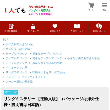
只今の発送予定：8/10
インボイス対応済み
★ポイント制度開始！
TOP
>
手に入れておきたい品
>
目を疑う！超不思議！
>
テーブルマジック
>
簡単なテーブルマジック
>
テーブルマジック
>
簡単なテーブルマジック
>
小さな子供でもできる手品
>
テーブルマジック
>
興味を引く小道具の手品
>
イリュージョン系
>
リングのマジック
>
指輪や小さなリングの手品
>
テンヨー
>
マジックテイメント
>
メーカー廃盤の希少品
PICK UP
リングミステリー 【逆輸入版】（パッケージは海外仕
様・説明書は日本語）