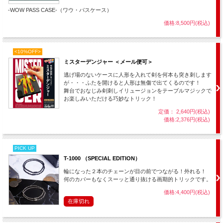
-WOW PASS CASE-（ワウ・パスケース）
ボックスを開けると・・・
何と！
価格:8,500円(税込)
剣が指輪に通っているではありませんか！
<10%OFF>
ミスターデンジャー ＜メール便可＞
逃げ場のないケースに人形を入れて剣を何本も突き刺します
が・・・ふたを開けると人形は無傷で出てくるのです！
舞台でおなじみ剣刺しイリュージョンをテーブルマジックで
お楽しみいただける巧妙なトリック！
定価： 2,640円(税込)
価格:2,376円(税込)
PICK UP
T-1000 （SPECIAL EDITION）
そのまま、剣を持ち上げてしっかりと見せますが、
どこから見ても完全に指輪に通
っています。
輪になった２本のチェーンが目の前でつながる！外れる！
何のカバーもなくスーッと通り抜ける画期的トリックです。
剣は指輪を貫通してしまったのです・・・！
価格:4,400円(税込)
在庫切れ
ボックス、透明ケース、剣、指輪、使用した全ての道具を調べてもらっても構いま
せん。