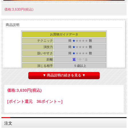
価格:3,630円(税込)
商品説明
お買物ガイドデータ
テクニック
簡
★
★★★★
難
演技力
簡
★
★★★★
難
扱いやすさ
簡
★
★★★★
難
距離
近
* 中 * 遠
演じる相手
５歳以上
所要時間
４５秒
▼ 商品説明の続きを見る ▼
・メーカー/tenyo ・解説書/tenyo
ミニチュアイリュージョンボックス、透明ケース、リング、ミニチュア剣
一式セ
価格:
3,630円
(税込)
ット
[ポイント還元 36ポイント～]
注文