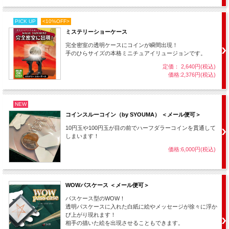
PICK UP
<10%OFF>
ミステリーショーケース
完全密室の透明ケースにコインが瞬間出現！
手のひらサイズの本格ミニチュアイリュージョンです。
定価： 2,640円(税込)
価格:2,376円(税込)
そのまま斬り下ろします！
NEW
・・・指輪はどうなったでしょうか！？
コインスルーコイン（by SYOUMA） ＜メール便可＞
10円玉や100円玉が目の前でハーフダラーコインを貫通して
しまいます！
価格:6,000円(税込)
WOWパスケース ＜メール便可＞
パスケース型のWOW！
透明パスケースに入れた白紙に絵やメッセージが徐々に浮か
び上がり現れます！
相手の描いた絵を出現させることもできます。