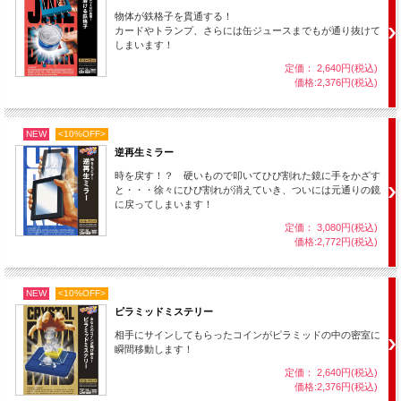
物体が鉄格子を貫通する！
この透明ケースをミニチュアのイリュージョンボックスに
入れて・・・
カードやトランプ、さらには缶ジュースまでもが通り抜けて
しまいます！
定価： 2,640円(税込)
価格:2,376円(税込)
NEW
<10%OFF>
逆再生ミラー
時を戻す！？ 硬いもので叩いてひび割れた鏡に手をかざす
と・・・徐々にひび割れが消えていき、ついには元通りの鏡
に戻ってしまいます！
定価： 3,080円(税込)
価格:2,772円(税込)
NEW
<10%OFF>
ミニチュアの剣を
ボックス上部の溝に差し込み、
ピラミッドミステリー
相手にサインしてもらったコインがピラミッドの中の密室に
瞬間移動します！
定価： 2,640円(税込)
価格:2,376円(税込)