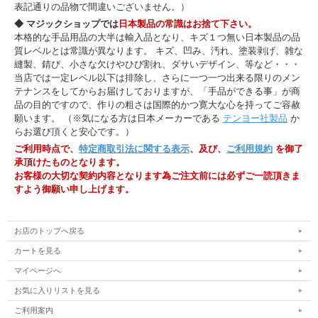
表記通りの品物で間違いございません。）
◆ マジックショップでは
日本製品の常識はお捨て下さい。
本格的な手品用品の大半は輸入品となり、キズ１つ無い日本製品の品
質レベルとは常識が異なります。 キズ、凹み、汚れ、塗装剥げ、雑な
縫製、錆び、小さな欠けやひび割れ、ダサいデザイン、等など・・・
当店では一定レベル以下は排除し、さらに一つ一つ出来る限りのメン
テナンスをしてからお届けしておりますが、「手品ができる事」が商
品の目的ですので、作りの粗さは国際的かつ寛大な心を持ってご容赦
願います。 （※気になる方は日本メーカーである
テンヨー社製品
か
らお選び頂くと安心です。）
ご利用時点で、
特定商取引法に関する表示
、及び、
ご利用規約
を御了
承頂けたものとなります。
お客様の大切な契約内容となります為ご注文前には必ずご一読頂きま
すよう御願い申し上げます。
お店のトップへ戻る
カートを見る
マイページへ
お気に入りリストを見る
ご利用案内