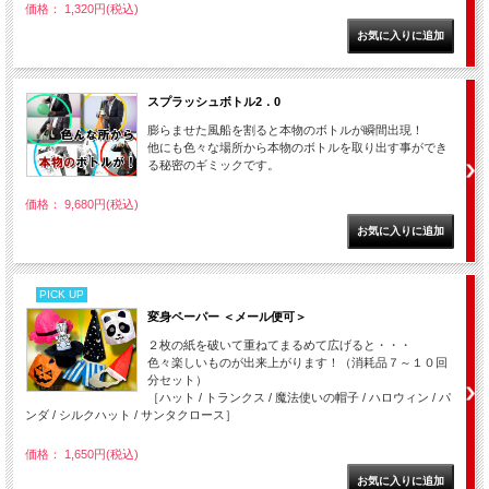
価格： 1,320円(税込)
スプラッシュボトル2．0
膨らませた風船を割ると本物のボトルが瞬間出現！
他にも色々な場所から本物のボトルを取り出す事ができ
る秘密のギミックです。
価格： 9,680円(税込)
PICK UP
変身ペーパー ＜メール便可＞
２枚の紙を破いて重ねてまるめて広げると・・・
色々楽しいものが出来上がります！（消耗品７～１０回
分セット）
［ハット / トランクス / 魔法使いの帽子 / ハロウィン / パ
ンダ / シルクハット / サンタクロース］
価格： 1,650円(税込)