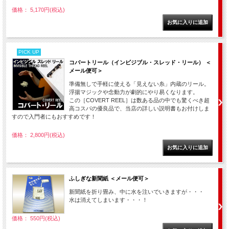
価格： 5,170円(税込)
PICK UP
コバートリール（インビジブル・スレッド・リール） ＜
メール便可＞
準備無しで手軽に使える「見えない糸」内蔵のリール。
浮揚マジックや念動力が劇的にやり易くなります。
この［COVERT REEL］は数ある品の中でも驚くべき超
高コスパの優良品で、当店の詳しい説明書もお付けしま
すので入門者にもおすすめです！
価格： 2,800円(税込)
ふしぎな新聞紙 ＜メール便可＞
新聞紙を折り畳み、中に水を注いでいきますが・・・
水は消えてしまいます・・・！
価格： 550円(税込)