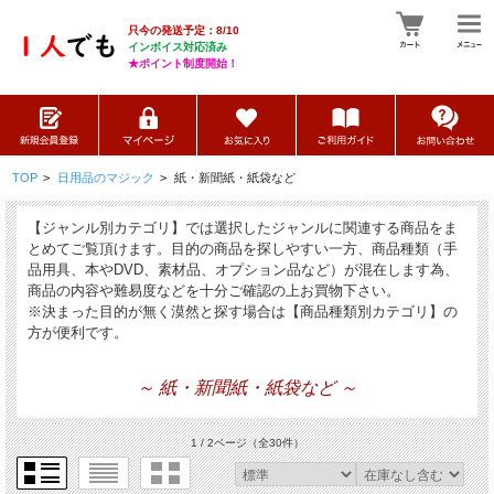
只今の発送予定：8/10
インボイス対応済み
★ポイント制度開始！
TOP
>
日用品のマジック
>
紙・新聞紙・紙袋など
【ジャンル別カテゴリ】では選択したジャンルに関連する商品をま
とめてご覧頂けます。目的の商品を探しやすい一方、商品種類（手
品用具、本やDVD、素材品、オプション品など）が混在します為、
商品の内容や難易度などを十分ご確認の上お買物下さい。
※決まった目的が無く漠然と探す場合は【商品種類別カテゴリ】の
方が便利です。
～ 紙・新聞紙・紙袋など ～
1 / 2ページ
（全30件）