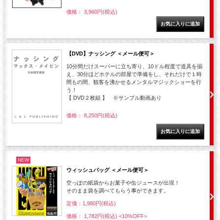
価格： 3,960円(税込)
【DVD】ナッシング ＜メール便可＞
10分間だけスーパーに立ち寄り、10ドル程度で道具を揃
え、30分ほどホテルの部屋で準備をし、それだけで１時
間もの間、観客を沸かせるメンタルマジックショーを行
う！
【 DVD２枚組 】 ※サンプル動画あり
価格： 8,250円(税込)
NEW
ウィッシュバッグ ＜メール便可＞
空っぽの紙袋からお菓子や缶ジュースが出現！
そのまま袋を調べてもらう事ができます。
定価：1,980円(税込)
価格： 1,782円(税込)
<10%OFF>