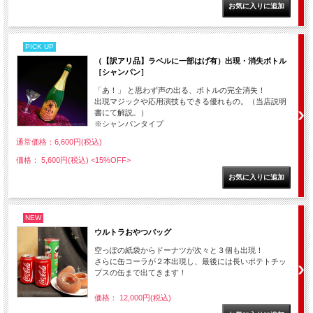
PICK UP
（【訳アリ品】ラベルに一部はげ有）出現・消失ボトル
［シャンパン］
「あ！」 と思わず声の出る、ボトルの完全消失！
出現マジックや応用演技もできる優れもの。（当店説明
書にて解説。）
※シャンパンタイプ
通常価格：6,600円(税込)
価格： 5,600円(税込)
<15%OFF>
NEW
ウルトラおやつバッグ
空っぽの紙袋からドーナツが次々と３個も出現！
さらに缶コーラが２本出現し、最後には長いポテトチッ
プスの缶まで出てきます！
価格： 12,000円(税込)