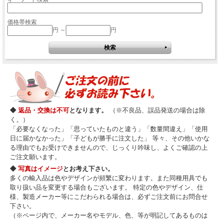
価格帯検索
円 ～
円
◆
返品・交換は不可
となります。
（※不良品、誤品発送の場合は除
く。）
「必要なくなった」「思っていたものと違う」「数量間違え」「使用
日に届かなかった」「子どもが勝手に注文した」 等々、その他いかな
る理由でもお受けできませんので、じっくり吟味し、よくご確認の上
ご注文願います。
◆
写真はイメージ
とお考え下さい。
多くの輸入品は色やデザインが頻繁に変わります。また同種用具でも
取り扱い品を変更する場合もございます。 特定の色やデザイン、仕
様、製造メーカー等にこだわられる場合は、必ずご注文前にお問合せ
下さい。
（※ページ内で、メーカー名やモデル、色、等が明記してあるものは