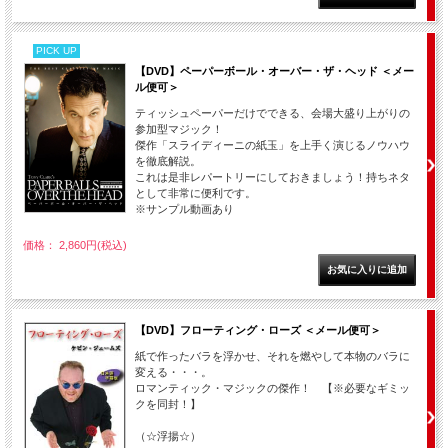
PICK UP
【DVD】ペーパーボール・オーバー・ザ・ヘッド ＜メー
ル便可＞
ティッシュペーパーだけでできる、会場大盛り上がりの
参加型マジック！
傑作「スライディーニの紙玉」を上手く演じるノウハウ
を徹底解説。
これは是非レパートリーにしておきましょう！持ちネタ
として非常に便利です。
※サンプル動画あり
価格： 2,860円(税込)
【DVD】フローティング・ローズ ＜メール便可＞
紙で作ったバラを浮かせ、それを燃やして本物のバラに
変える・・・。
ロマンティック・マジックの傑作！ 【※必要なギミッ
クを同封！】
（☆浮揚☆）