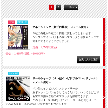
1
2
次へ
NEW
PICK UP
マネーショック（新千円札版） ＜メール便可＞
５枚の白紙が５枚の千円札に変わってしまいます！
シンプルでインパクトの強いマジックが最新ギミックで
簡単にできるようになりました。
定価：1,650円(税込)
価格： 1,485円(税込)
<10%OFF>
PICK UP
リールシャープ（ペン型インビジブルスレッドリール）
＜メール便可＞
ペン型のインビジブルスレッドリール！
胸ポケットにペンをさしておくだけで、いつでもどこで
も空中浮揚や念動力のマジックを披露できます。
この［REEL SHARP］はコバートリールと同じメーカー
で品質も良好。当店の詳しい説明書もお付けします。