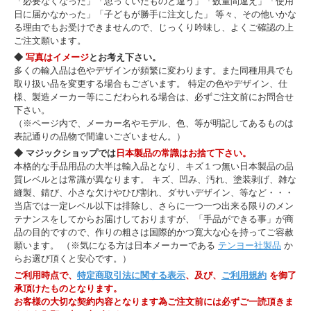
「必要なくなった」「思っていたものと違う」「数量間違え」「使用
日に届かなかった」「子どもが勝手に注文した」 等々、その他いかな
る理由でもお受けできませんので、じっくり吟味し、よくご確認の上
ご注文願います。
◆
写真はイメージ
とお考え下さい。
多くの輸入品は色やデザインが頻繁に変わります。また同種用具でも
取り扱い品を変更する場合もございます。 特定の色やデザイン、仕
様、製造メーカー等にこだわられる場合は、必ずご注文前にお問合せ
下さい。
（※ページ内で、メーカー名やモデル、色、等が明記してあるものは
表記通りの品物で間違いございません。）
◆ マジックショップでは
日本製品の常識はお捨て下さい。
本格的な手品用品の大半は輸入品となり、キズ１つ無い日本製品の品
質レベルとは常識が異なります。 キズ、凹み、汚れ、塗装剥げ、雑な
縫製、錆び、小さな欠けやひび割れ、ダサいデザイン、等など・・・
当店では一定レベル以下は排除し、さらに一つ一つ出来る限りのメン
テナンスをしてからお届けしておりますが、「手品ができる事」が商
品の目的ですので、作りの粗さは国際的かつ寛大な心を持ってご容赦
願います。 （※気になる方は日本メーカーである
テンヨー社製品
か
らお選び頂くと安心です。）
ご利用時点で、
特定商取引法に関する表示
、及び、
ご利用規約
を御了
承頂けたものとなります。
お客様の大切な契約内容となります為ご注文前には必ずご一読頂きま