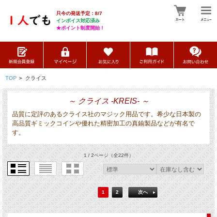
只今の発送予定：8/7
インボイス対応済み
★ポイント制度開始！
TOP
>
クライス
～ クライス -KREIS- ～
品質に定評のあるクライス社のマジック用品です。希少な日本製の
高品質ギミックコインや優れた精密加工の真鍮製品などが有名で
す。
1 / 2ページ
（全22件）
1
2
次へ