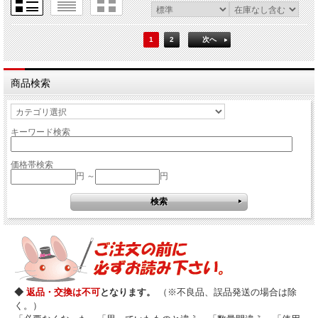
1
2
次へ
商品検索
キーワード検索
価格帯検索
円 ～
円
◆
返品・交換は不可
となります。
（※不良品、誤品発送の場合は除
く。）