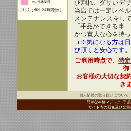
び割れ、ダサいデ
その他休業日
当店では一定レベル
ご注文は年中24時間受付
メンテナンスをし
「手品ができる事」
かつ寛大な心を持っ
（※気になる方は
び頂くと安心です。
ご利用時点で、
特定
御
お客様の大切な契
き
個人情報の取り扱いについて
-簡単な本格マジック 手品
サイト内の画像及び文章