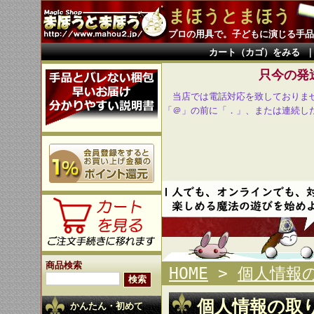
まほうとまほう
プロの用具で。子どもに演じる手品
カート（カゴ）をみる
只今の発送
当店では電話対応を致しておりま
「＠」の前に「．」、または連続し
商品検索
HOME
>
個人情報
個人情報の取
かんたん・初めて