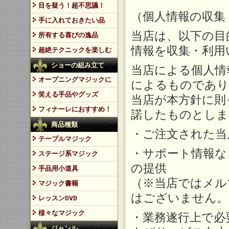
目を疑う！超不思議！
（個人情報の収集
手に入れておきたい品
当店は、以下の目
所有する喜びの逸品
情報を収集・利用
超絶テクニックを楽しむ
ショーの組み立て
当店による個人情
オープニングマジックに
によるものであり
笑える手品やグッズ
当店が本方針に則
フィナーレにおすすめ！
諾したものとしま
商品種類
・ご注文された当
テーブルマジック
・サポート情報な
ステージ系マジック
の提供
手品用小道具
（※当店ではメル
マジック書籍
はございません。
レッスンDVD
様々なマジック
・業務遂行上で必
ジャンル