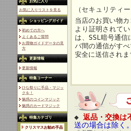
お気に入り
（セキュリティー
お気に入りリストを見る
当店のお買い物カ
ショッピングガイド
より証明されてい
初めての方へ
は、SSL暗号通
よくあるご質問
お買物ガイドデータの見
バ間の通信がすべ
方
安全に送信されま
更新情報
更新情報
特集コーナー
ひな祭りに手品・マジッ
クを！
魅惑のコインマジック
魅惑のカードマジック
◆
返品・交換は
特集カテゴリ
送の場合は除く
クリスマスお勧め手品