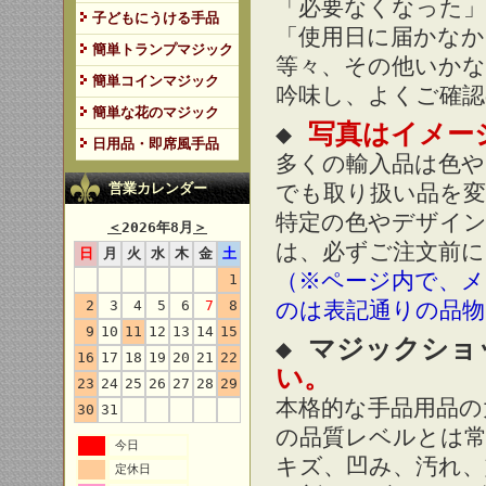
「必要なくなった」
子どもにうける手品
「使用日に届かなか
簡単トランプマジック
等々、その他いか
簡単コインマジック
吟味し、よくご確認
簡単な花のマジック
◆
写真はイメー
日用品・即席風手品
多くの輸入品は色や
でも取り扱い品を
営業カレンダー
特定の色やデザイン
＜
2026年8月
＞
は、必ずご注文前に
日
月
火
水
木
金
土
（※ページ内で、メ
1
のは表記通りの品
2
3
4
5
6
7
8
9
10
11
12
13
14
15
◆ マジックショ
16
17
18
19
20
21
22
い。
23
24
25
26
27
28
29
本格的な手品用品の
30
31
の品質レベルとは
今日
キズ、凹み、汚れ、
定休日