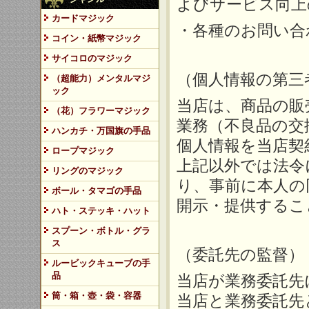
よびサービス向上
カードマジック
・各種のお問い合
コイン・紙幣マジック
サイコロのマジック
（個人情報の第三
（超能力）メンタルマジ
ック
当店は、商品の販
（花）フラワーマジック
業務（不良品の交
ハンカチ・万国旗の手品
個人情報を当店契
ロープマジック
上記以外では法令
リングのマジック
り、事前に本人の
ボール・タマゴの手品
開示・提供するこ
ハト・ステッキ・ハット
スプーン・ボトル・グラ
ス
（委託先の監督）
ルービックキューブの手
品
当店が業務委託先
筒・箱・壺・袋・容器
当店と業務委託先