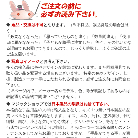
◆
返品・交換は不可
となります。
（※不良品、誤品発送の場合は除
く。）
「必要なくなった」「思っていたものと違う」「数量間違え」「使用
日に届かなかった」「子どもが勝手に注文した」 等々、その他いかな
る理由でもお受けできませんので、じっくり吟味し、よくご確認の上
ご注文願います。
◆
写真はイメージ
とお考え下さい。
多くの輸入品は色やデザインが頻繁に変わります。また同種用具でも
取り扱い品を変更する場合もございます。 特定の色やデザイン、仕
様、製造メーカー等にこだわられる場合は、必ずご注文前にお問合せ
下さい。
（※ページ内で、メーカー名やモデル、色、等が明記してあるものは
表記通りの品物で間違いございません。）
◆ マジックショップでは
日本製品の常識はお捨て下さい。
本格的な手品用品の大半は輸入品となり、キズ１つ無い日本製品の品
質レベルとは常識が異なります。 キズ、凹み、汚れ、塗装剥げ、雑な
縫製、錆び、小さな欠けやひび割れ、ダサいデザイン、等など・・・
当店では一定レベル以下は排除し、さらに一つ一つ出来る限りのメン
テナンスをしてからお届けしておりますが、「手品ができる事」が商