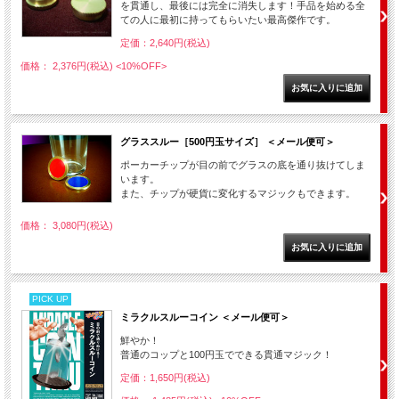
を貫通し、最後には完全に消失します！手品を始める全
ての人に最初に持ってもらいたい最高傑作です。
定価：2,640円(税込)
価格： 2,376円(税込)
<10%OFF>
グラススルー［500円玉サイズ］ ＜メール便可＞
ポーカーチップが目の前でグラスの底を通り抜けてしま
います。
また、チップが硬貨に変化するマジックもできます。
価格： 3,080円(税込)
PICK UP
ミラクルスルーコイン ＜メール便可＞
鮮やか！
普通のコップと100円玉でできる貫通マジック！
定価：1,650円(税込)