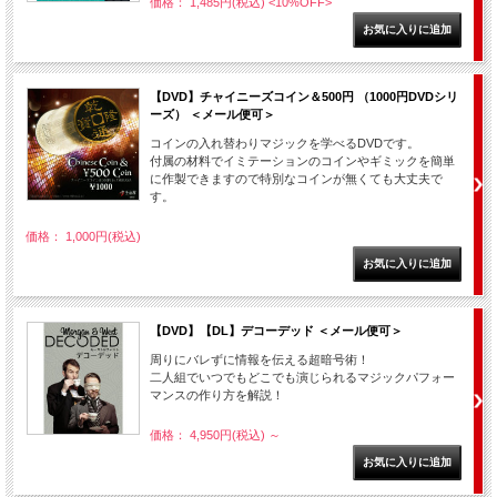
価格： 1,485円(税込)
<10%OFF>
【DVD】チャイニーズコイン＆500円 （1000円DVDシリ
ーズ） ＜メール便可＞
コインの入れ替わりマジックを学べるDVDです。
付属の材料でイミテーションのコインやギミックを簡単
に作製できますので特別なコインが無くても大丈夫で
す。
価格： 1,000円(税込)
【DVD】【DL】デコーデッド ＜メール便可＞
周りにバレずに情報を伝える超暗号術！
二人組でいつでもどこでも演じられるマジックパフォー
マンスの作り方を解説！
価格： 4,950円(税込)
～