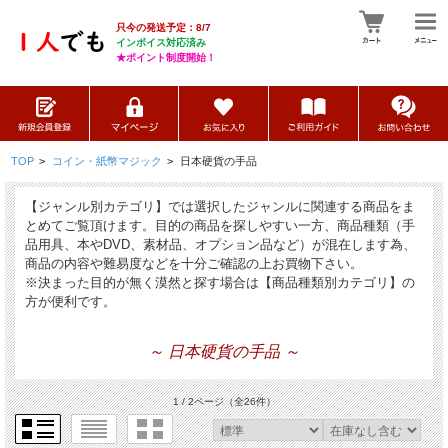
只今の発送予定：8/7
インボイス対応済み
★ポイント制度開始！
TOP
>
コイン・紙幣マジック
>
日本硬貨の手品
【ジャンル別カテゴリ】では選択したジャンルに関連する商品をま
とめてご覧頂けます。目的の商品を探しやすい一方、商品種類（手
品用具、本やDVD、素材品、オプション品など）が混在します為、
商品の内容や難易度などを十分ご確認の上お買物下さい。
※決まった目的が無く漠然と探す場合は【商品種類別カテゴリ】の
方が便利です。
～ 日本硬貨の手品 ～
1 / 2ページ
（全26件）