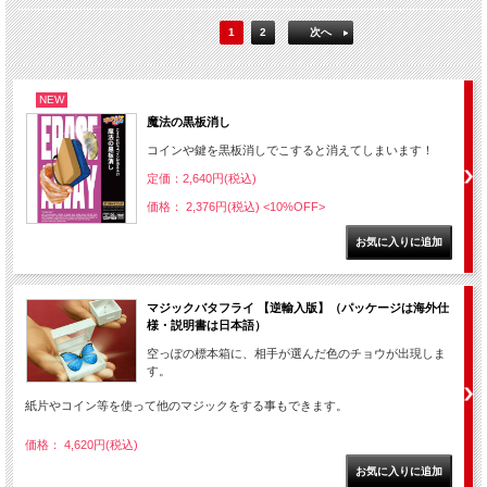
1
2
次へ
NEW
魔法の黒板消し
コインや鍵を黒板消しでこすると消えてしまいます！
定価：2,640円(税込)
価格： 2,376円(税込)
<10%OFF>
マジックバタフライ 【逆輸入版】（パッケージは海外仕
様・説明書は日本語）
空っぽの標本箱に、相手が選んだ色のチョウが出現しま
す。
紙片やコイン等を使って他のマジックをする事もできます。
価格： 4,620円(税込)