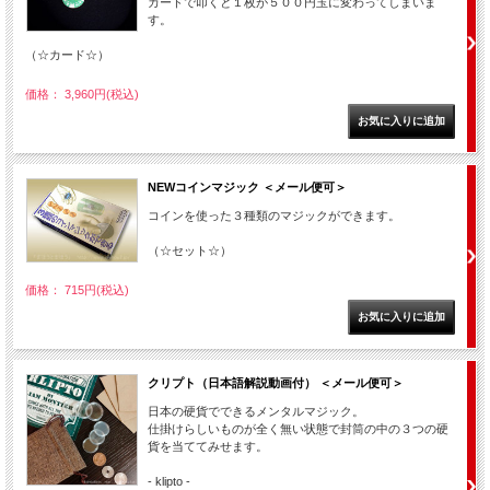
カードで叩くと１枚が５００円玉に変わってしまいま
す。
（☆カード☆）
価格： 3,960円(税込)
NEWコインマジック ＜メール便可＞
コインを使った３種類のマジックができます。
（☆セット☆）
価格： 715円(税込)
クリプト（日本語解説動画付） ＜メール便可＞
日本の硬貨でできるメンタルマジック。
仕掛けらしいものが全く無い状態で封筒の中の３つの硬
貨を当ててみせます。
- klipto -