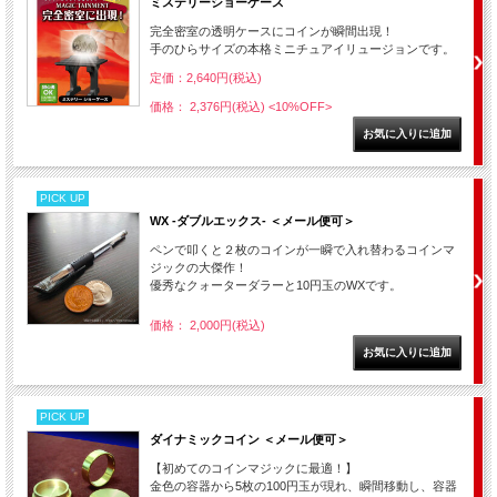
ミステリーショーケース
完全密室の透明ケースにコインが瞬間出現！
手のひらサイズの本格ミニチュアイリュージョンです。
定価：2,640円(税込)
価格： 2,376円(税込)
<10%OFF>
PICK UP
WX -ダブルエックス- ＜メール便可＞
ペンで叩くと２枚のコインが一瞬で入れ替わるコインマ
ジックの大傑作！
優秀なクォーターダラーと10円玉のWXです。
価格： 2,000円(税込)
PICK UP
ダイナミックコイン ＜メール便可＞
【初めてのコインマジックに最適！】
金色の容器から5枚の100円玉が現れ、瞬間移動し、容器