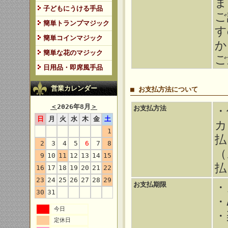
ま
子どもにうける手品
ご
簡単トランプマジック
す
簡単コインマジック
か
簡単な花のマジック
ご
日用品・即席風手品
営業カレンダー
■ お支払方法について
＜
2026年8月
＞
お支払方法
・
日
月
火
水
木
金
土
カ
1
払
2
3
4
5
6
7
8
（
9
10
11
12
13
14
15
払
16
17
18
19
20
21
22
23
24
25
26
27
28
29
お支払期限
・
30
31
・
今日
・
定休日