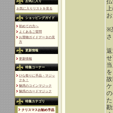
払
お気に入り
上
お気に入りリストを見る
お
ショッピングガイド
初めての方へ
※
よくあるご質問
さ
お買物ガイドデータの見
方
返
更新情報
せ
更新情報
当
特集コーナー
を
ひな祭りに手品・マジッ
故
クを！
ケ
魅惑のコインマジック
魅惑のカードマジック
の
た
特集カテゴリ
勘
クリスマスお勧め手品