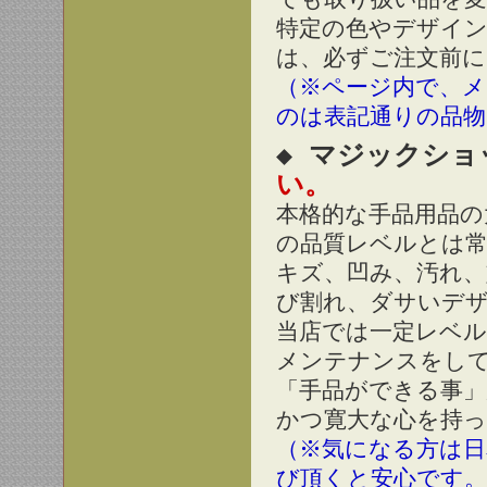
特定の色やデザイン
は、必ずご注文前に
（※ページ内で、メ
のは表記通りの品
◆ マジックショ
い。
本格的な手品用品の
の品質レベルとは
キズ、凹み、汚れ、
び割れ、ダサいデ
当店では一定レベル
メンテナンスをし
「手品ができる事」
かつ寛大な心を持っ
（※気になる方は
び頂くと安心です。