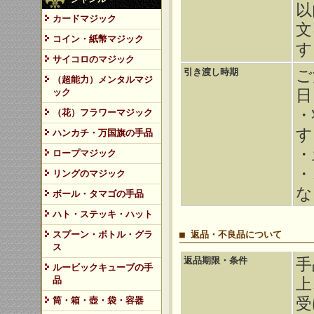
以
カードマジック
文
コイン・紙幣マジック
す
サイコロのマジック
引き渡し時期
ご
（超能力）メンタルマジ
日
ック
・
（花）フラワーマジック
す
ハンカチ・万国旗の手品
・
ロープマジック
・
リングのマジック
な
ボール・タマゴの手品
ハト・ステッキ・ハット
スプーン・ボトル・グラ
■ 返品・不良品について
ス
返品期限・条件
手
ルービックキューブの手
品
上
受
筒・箱・壺・袋・容器