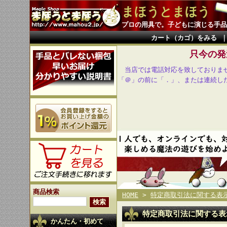
まほうとまほう
プロの用具で。子どもに演じる手品
カート（カゴ）をみる
只今の発
当店では電話対応を致しておりま
「＠」の前に「．」、または連続し
商品検索
HOME
>
特定商取引法に関する表
特定商取引法に関する表
かんたん・初めて