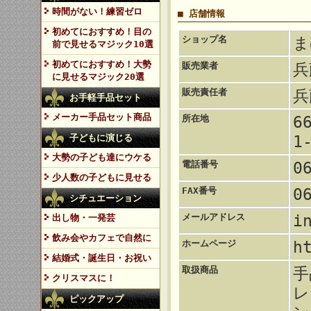
時間がない！練習ゼロ
■ 店舗情報
初めてにおすすめ！目の
ショップ名
ま
前で見せるマジック10選
初めてにおすすめ！大勢
販売業者
兵
に見せるマジック20選
販売責任者
兵
お手軽手品セット
メーカー手品セット商品
所在地
6
子どもに演じる
1
大勢の子ども達にウケる
電話番号
0
少人数の子どもに見せる
FAX番号
0
シチュエーション
メールアドレス
i
出し物・一発芸
飲み会やカフェで自然に
ホームページ
h
結婚式・誕生日・お祝い
取扱商品
手
クリスマスに！
レ
ピックアップ