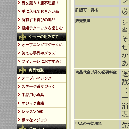
ン
目を疑う！超不思議！
許認可・資格
必
手に入れておきたい品
所有する喜びの逸品
販売数量
シ
超絶テクニックを楽しむ
当
ショーの組み立て
そ
オープニングマジックに
せ
笑える手品やグッズ
が
あ
フィナーレにおすすめ！
商品種類
商品代金以外の必要料金
送
テーブルマジック
数
ステージ系マジック
（
手品用小道具
ー
マジック書籍
消
レッスンDVD
表
様々なマジック
申込の有効期限
先
ジャンル