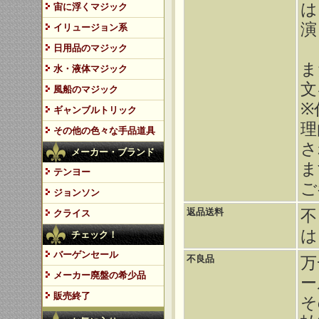
は
宙に浮くマジック
演
イリュージョン系
日用品のマジック
ま
水・液体マジック
文
風船のマジック
※
ギャンブルトリック
理
その他の色々な手品道具
さ
メーカー・ブランド
ま
テンヨー
ご
ジョンソン
返品送料
不
クライス
は
チェック！
バーゲンセール
不良品
万
メーカー廃盤の希少品
ー
販売終了
そ