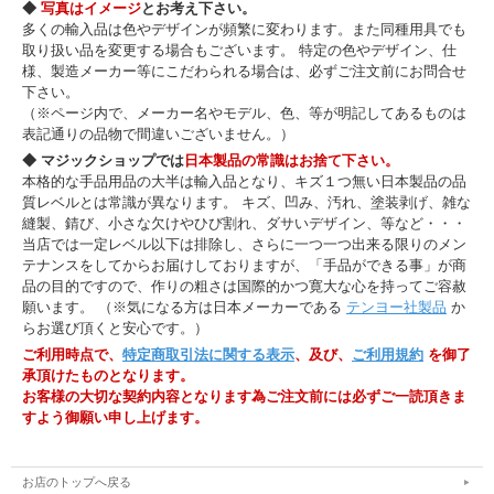
◆
写真はイメージ
とお考え下さい。
多くの輸入品は色やデザインが頻繁に変わります。また同種用具でも
取り扱い品を変更する場合もございます。 特定の色やデザイン、仕
様、製造メーカー等にこだわられる場合は、必ずご注文前にお問合せ
下さい。
（※ページ内で、メーカー名やモデル、色、等が明記してあるものは
表記通りの品物で間違いございません。）
◆ マジックショップでは
日本製品の常識はお捨て下さい。
本格的な手品用品の大半は輸入品となり、キズ１つ無い日本製品の品
質レベルとは常識が異なります。 キズ、凹み、汚れ、塗装剥げ、雑な
縫製、錆び、小さな欠けやひび割れ、ダサいデザイン、等など・・・
当店では一定レベル以下は排除し、さらに一つ一つ出来る限りのメン
テナンスをしてからお届けしておりますが、「手品ができる事」が商
品の目的ですので、作りの粗さは国際的かつ寛大な心を持ってご容赦
願います。 （※気になる方は日本メーカーである
テンヨー社製品
か
らお選び頂くと安心です。）
ご利用時点で、
特定商取引法に関する表示
、及び、
ご利用規約
を御了
承頂けたものとなります。
お客様の大切な契約内容となります為ご注文前には必ずご一読頂きま
すよう御願い申し上げます。
お店のトップへ戻る