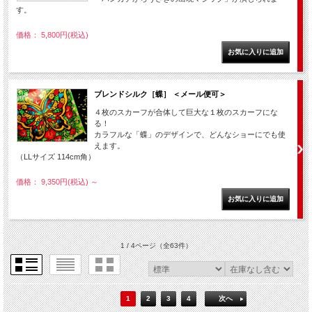
す。
価格： 5,800円(税込)
ブレンドシルク［蝶］ ＜メール便可＞
４枚のスカーフが合体して巨大な１枚のスカーフにな
る！
カラフルな「蝶」のデザインで、どんなショーにでも使
えます。
（LLサイズ 114cm角）
価格： 9,350円(税込)
～
1 / 4ページ
（全63件）
1
2
3
4
次へ