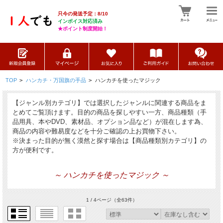
只今の発送予定：8/10
インボイス対応済み
★ポイント制度開始！
TOP
>
ハンカチ・万国旗の手品
>
ハンカチを使ったマジック
【ジャンル別カテゴリ】では選択したジャンルに関連する商品をま
とめてご覧頂けます。目的の商品を探しやすい一方、商品種類（手
品用具、本やDVD、素材品、オプション品など）が混在します為、
商品の内容や難易度などを十分ご確認の上お買物下さい。
※決まった目的が無く漠然と探す場合は【商品種類別カテゴリ】の
方が便利です。
～ ハンカチを使ったマジック ～
1 / 4ページ
（全63件）