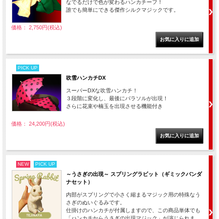
なでるだけで色が変わるハンカチーフ！
誰でも簡単にできる傑作シルクマジックです。
価格： 2,750円(税込)
PICK UP
吹雪ハンカチDX
スーパーDXな吹雪ハンカチ！
３段階に変化し、最後にパラソルが出現！
さらに花束や楠玉を出現させる機能付き
価格： 24,200円(税込)
NEW
PICK UP
～うさぎの出現～ スプリングラビット（ギミックバンダ
ナセット）
内部がスプリングで小さく縮まるマジック用の特殊なう
さぎのぬいぐるみです。
仕掛けのハンカチが付属しますので、この商品単体でも
「ハンカチからうさぎの出現マジック」が演じられま