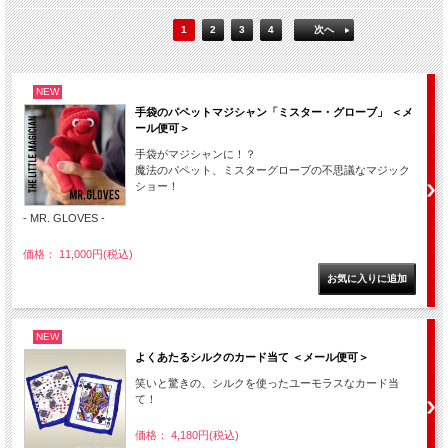
1
2
3
4
次へ
NEW
手袋のパペットマジシャン「ミスター・グローブ」 ＜メ
ール便可＞
手袋がマジシャンに！？
魔法のパペット、ミスターグローブの不思議なマジック
ショー！
- MR. GLOVES -
価格： 11,000円(税込)
NEW
よくあたるシルクのカード当て ＜メール便可＞
笑いと驚きの、シルクを使ったユーモラスなカード当
て！
価格： 4,180円(税込)