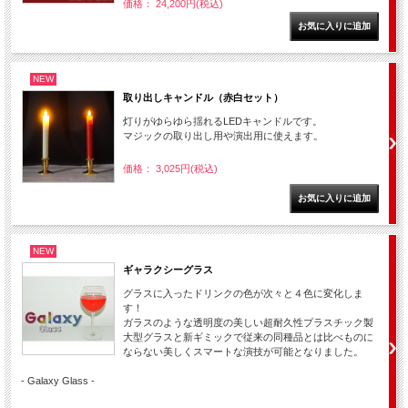
価格： 24,200円(税込)
NEW
取り出しキャンドル（赤白セット）
灯りがゆらゆら揺れるLEDキャンドルです。
マジックの取り出し用や演出用に使えます。
価格： 3,025円(税込)
NEW
ギャラクシーグラス
グラスに入ったドリンクの色が次々と４色に変化しま
す！
ガラスのような透明度の美しい超耐久性プラスチック製
大型グラスと新ギミックで従来の同種品とは比べものに
ならない美しくスマートな演技が可能となりました。
- Galaxy Glass -