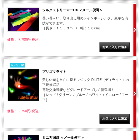
シルクストリーマーDX ＜メール便可＞
長い長～い、取り出し用のレインボーシルク。豪華な演
技ができます。
［長さ：１１．３m / 幅：１０cm］
価格： 7,700円(税込)
PICK UP
プリズマライト
美しい光を自在に操るマジック D'LITE（ディライト）の
正統後継品！
電池交換可能などグレードアップして新登場！
［レッド / グリーン / ブルー / ホワイト / イエロー / モー
フ］
価格： 2,750円(税込)
ミニ万国旗 ＜メール便可＞