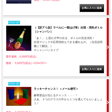
PICK UP
（【訳アリ品】ラベルに一部はげ有）出現・消失ボトル
［シャンパン］
「あ！」 と思わず声の出る、ボトルの完全消失！
出現マジックや応用演技もできる優れもの。（当店説明
書にて解説。）
※シャンパンタイプ
通常価格：6,600円(税込)
価格： 5,600円(税込)
<15%OFF>
PICK UP
ラッキーチャンス！ ＜メール便可＞
豪華景品が当たるチャンス・・・！
さあ、３つのグラスの中から１つを選んでもらいましょ
う！