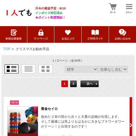
只今の発送予定：8/10
インボイス対応済み
★ポイント制度開始！
TOP
>
クリスマスお勧め手品
1 / 2ページ
（全36件）
1
2
次へ
NEW
黄金セイロ
改めた２本の筒から次々と大量の品物が出現します。
そして最後には筒よりもはるかに大きなフラワータワー
がドーン！と出現するのです！