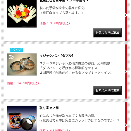
花束になる白手袋 ＜メール便可＞
脱いだ手袋が空中で花束に変化！
（※紅白タイプも選べます。）
価格： 3,300円(税込)
PICK UP
マジックパン［ダブル］
ステージマジシャン必須の魔法の容器。応用無限！
「ダブパン」と呼ばれる標準的なサイズ。
２回連続で現象が起こせるダブルギミックタイプ。
価格： 14,990円(税込)
取リ寄セノ筒
心に念じた物が次々出てくる魔法の筒。
何度見せても中は完全にカラッポのはずなのですが！？
価格： 6,340円(税込)