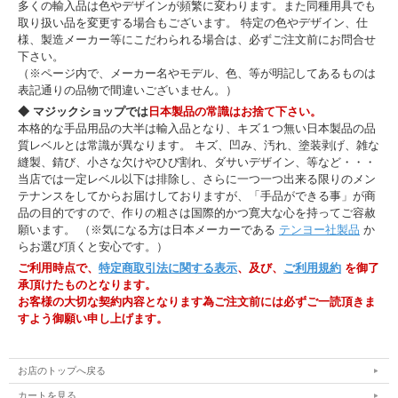
多くの輸入品は色やデザインが頻繁に変わります。また同種用具でも
取り扱い品を変更する場合もございます。 特定の色やデザイン、仕
様、製造メーカー等にこだわられる場合は、必ずご注文前にお問合せ
下さい。
（※ページ内で、メーカー名やモデル、色、等が明記してあるものは
表記通りの品物で間違いございません。）
◆ マジックショップでは
日本製品の常識はお捨て下さい。
本格的な手品用品の大半は輸入品となり、キズ１つ無い日本製品の品
質レベルとは常識が異なります。 キズ、凹み、汚れ、塗装剥げ、雑な
縫製、錆び、小さな欠けやひび割れ、ダサいデザイン、等など・・・
当店では一定レベル以下は排除し、さらに一つ一つ出来る限りのメン
テナンスをしてからお届けしておりますが、「手品ができる事」が商
品の目的ですので、作りの粗さは国際的かつ寛大な心を持ってご容赦
願います。 （※気になる方は日本メーカーである
テンヨー社製品
か
らお選び頂くと安心です。）
ご利用時点で、
特定商取引法に関する表示
、及び、
ご利用規約
を御了
承頂けたものとなります。
お客様の大切な契約内容となります為ご注文前には必ずご一読頂きま
すよう御願い申し上げます。
お店のトップへ戻る
カートを見る