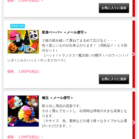
価格： 3,300円(税込)
～
PICK UP
変身ペーパー ＜メール便可＞
２枚の紙を破いて重ねてまるめて広げると・・・
色々楽しいものが出来上がります！（消耗品７～１０回
分セット）
［ハット / トランクス / 魔法使いの帽子 / ハロウィン / パ
ンダ / シルクハット / サンタクロース］
価格： 1,650円(税込)
楠玉 ＜メール便可＞
取り出し用品の花形です。
小さく畳んでセットし、出現時は球状の大きな花束とな
ります。
（※サイズ、色、素材などの違う様々なタイプからお選
びいただけます。）
価格： 1,540円(税込)
～