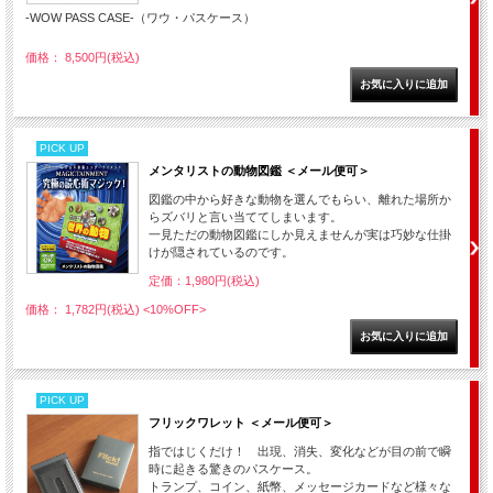
-WOW PASS CASE-（ワウ・パスケース）
価格： 8,500円(税込)
PICK UP
メンタリストの動物図鑑 ＜メール便可＞
図鑑の中から好きな動物を選んでもらい、離れた場所か
らズバリと言い当ててしまいます。
一見ただの動物図鑑にしか見えませんが実は巧妙な仕掛
けが隠されているのです。
定価：1,980円(税込)
価格： 1,782円(税込)
<10%OFF>
PICK UP
フリックワレット ＜メール便可＞
指ではじくだけ！ 出現、消失、変化などが目の前で瞬
時に起きる驚きのパスケース。
トランプ、コイン、紙幣、メッセージカードなど様々な