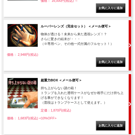
価格： 16,000円(税込)
～
ルーバーレンズ（完全セット） ＜メール便可＞
物体が透ける！未来から来た透視レンズ！？
さらに驚きの結末が・・・
（※専用ペン、その他一式付属のフルセット！）
価格： 2,948円(税込)
超重力BOX ＜メール便可＞
持ち上がらない謎の箱！
トランプを入れた透明ケースがなぜか相手にだけ持ち上
げる事ができなくなります！
（普段はトランプケースとして使えます。）
定価：1,870円(税込)
価格： 1,683円(税込)
<10%OFF>