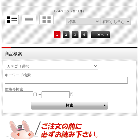
1 / 4ページ
（全61件）
1
2
3
4
次へ
商品検索
キーワード検索
価格帯検索
円 ～
円