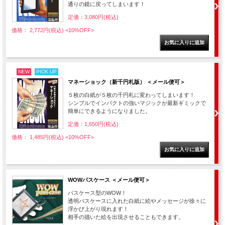
通りの鏡に戻ってしまいます！
定価：3,080円(税込)
価格： 2,772円(税込)
<10%OFF>
NEW
PICK UP
マネーショック（新千円札版） ＜メール便可＞
５枚の白紙が５枚の千円札に変わってしまいます！
シンプルでインパクトの強いマジックが最新ギミックで
簡単にできるようになりました。
定価：1,650円(税込)
価格： 1,485円(税込)
<10%OFF>
WOWパスケース ＜メール便可＞
パスケース型のWOW！
透明パスケースに入れた白紙に絵やメッセージが徐々に
浮かび上がり現れます！
相手の描いた絵を出現させることもできます。