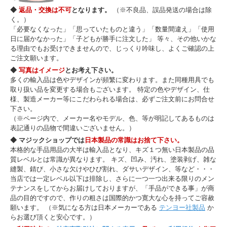
◆
返品・交換は不可
となります。
（※不良品、誤品発送の場合は除
く。）
「必要なくなった」「思っていたものと違う」「数量間違え」「使用
日に届かなかった」「子どもが勝手に注文した」 等々、その他いかな
る理由でもお受けできませんので、じっくり吟味し、よくご確認の上
ご注文願います。
◆
写真はイメージ
とお考え下さい。
多くの輸入品は色やデザインが頻繁に変わります。また同種用具でも
取り扱い品を変更する場合もございます。 特定の色やデザイン、仕
様、製造メーカー等にこだわられる場合は、必ずご注文前にお問合せ
下さい。
（※ページ内で、メーカー名やモデル、色、等が明記してあるものは
表記通りの品物で間違いございません。）
◆ マジックショップでは
日本製品の常識はお捨て下さい。
本格的な手品用品の大半は輸入品となり、キズ１つ無い日本製品の品
質レベルとは常識が異なります。 キズ、凹み、汚れ、塗装剥げ、雑な
縫製、錆び、小さな欠けやひび割れ、ダサいデザイン、等など・・・
当店では一定レベル以下は排除し、さらに一つ一つ出来る限りのメン
テナンスをしてからお届けしておりますが、「手品ができる事」が商
品の目的ですので、作りの粗さは国際的かつ寛大な心を持ってご容赦
願います。 （※気になる方は日本メーカーである
テンヨー社製品
か
らお選び頂くと安心です。）