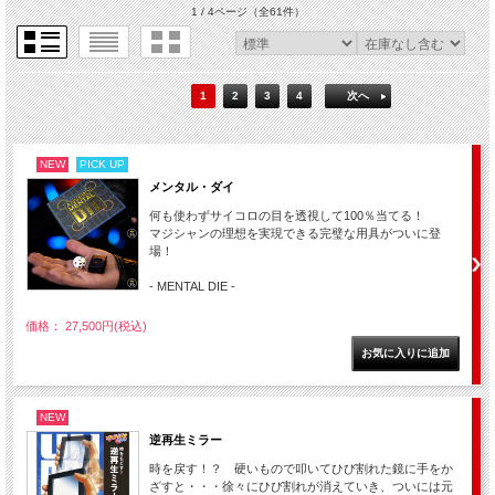
1 / 4ページ
（全61件）
1
2
3
4
次へ
NEW
PICK UP
メンタル・ダイ
何も使わずサイコロの目を透視して100％当てる！
マジシャンの理想を実現できる完璧な用具がついに登
場！
- MENTAL DIE -
価格： 27,500円(税込)
NEW
逆再生ミラー
時を戻す！？ 硬いもので叩いてひび割れた鏡に手をか
ざすと・・・徐々にひび割れが消えていき、ついには元