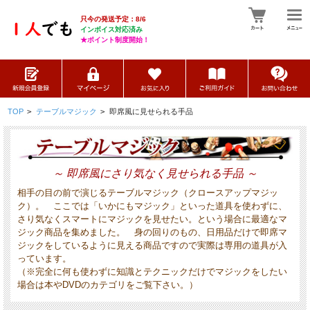
只今の発送予定：8/6
インボイス対応済み
★ポイント制度開始！
TOP
>
テーブルマジック
>
即席風に見せられる手品
～ 即席風にさり気なく見せられる手品 ～
相手の目の前で演じるテーブルマジック（クロースアップマジッ
ク）。 ここでは「いかにもマジック」といった道具を使わずに、
さり気なくスマートにマジックを見せたい。という場合に最適なマ
ジック商品を集めました。 身の回りのもの、日用品だけで即席マ
ジックをしているように見える商品ですので実際は専用の道具が入
っています。
（※完全に何も使わずに知識とテクニックだけでマジックをしたい
場合は本やDVDのカテゴリをご覧下さい。）