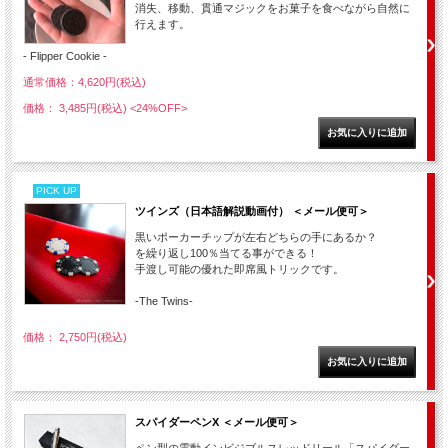
消失、移動、貫通マジックをお菓子を食べながら自然に
行えます。
- Flipper Cookie -
通常価格：4,620円(税込)
価格： 3,485円(税込)
<24%OFF>
PICK UP
ツインズ（日本語解説動画付） ＜メール便可＞
黒いポーカーチップが左右どちらの手にあるか？
を繰り返し100％当てる事ができる！
手渡し可能の優れた即席風トリックです。
-The Twins-
価格： 2,750円(税込)
スパイダーペンX ＜メール便可＞