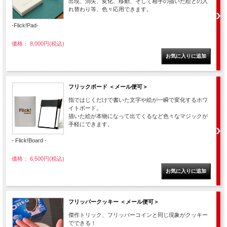
出現、消失、変化、移動、そして相手の描いた絵との入
れ替わり等、色々応用できます。
-Flick!Pad-
価格： 8,000円(税込)
フリックボード ＜メール便可＞
指ではじくだけで書いた文字や絵が一瞬で変化するホワ
イトボード。
描いた絵が本物になって出てくるなど色々なマジックが
手軽にできます。
- Flick!Board -
価格： 6,500円(税込)
フリッパークッキー ＜メール便可＞
傑作トリック、フリッパーコインと同じ現象がクッキー
でできる！