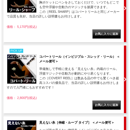
胸ポケットにペンをさしておくだけで、いつでもどこで
も空中浮揚や念動力のマジックを披露できます。
この［REEL SHARP］はコバートリールと同じメーカー
で品質も良好。当店の詳しい説明書もお付けします。
価格： 5,170円(税込)
PICK UP
コバートリール（インビジブル・スレッド・リール） ＜
メール便可＞
準備無しで手軽に使える「見えない糸」内蔵のリール。
浮揚マジックや念動力が劇的にやり易くなります。
この［COVERT REEL］は数ある品の中でも驚くべき超
高コスパの優良品で、当店の詳しい説明書もお付けしま
すので入門者にもおすすめです！
価格： 2,800円(税込)
見えない糸［伸縮・ループ タイプ］ ＜メール便可＞