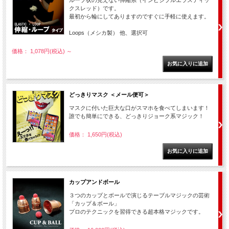
ループ状の見えない伸縮糸（インビジブルエラスティッ
クスレッド）です。
最初から輪にしてありますのですぐに手軽に使えます。
Loops（メシカ製） 他、選択可
価格： 1,078円(税込)
～
どっきりマスク ＜メール便可＞
マスクに付いた巨大な口がスマホを食べてしまいます！
誰でも簡単にできる、どっきりジョーク系マジック！
価格： 1,650円(税込)
カップアンドボール
３つのカップとボールで演じるテーブルマジックの芸術
「カップ＆ボール」
プロのテクニックを習得できる超本格マジックです。