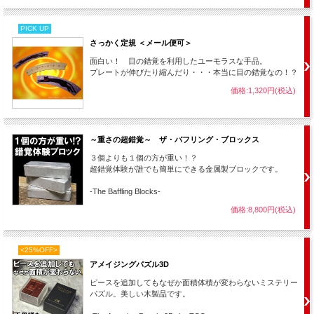
PICK UP
さっかく定規 ＜メール便可＞
面白い！ 目の錯覚を利用したユーモラスな手品。
プレートが伸びたり縮んだり・・・本当に目の錯覚なの！？
価格:1,320円(税込)
～重さの超錯覚～ ザ・バフリング・ブロックス
３個よりも１個の方が重い！？
超錯覚体験が誰でも簡単にできる金属製ブロックです。
-The Baffling Blocks-
価格:8,800円(税込)
<25%OFF>
アメイジングパズル3D
ピースを追加してもなぜか面積体積が変わらないミステリー
パズル。美しい木製品です。