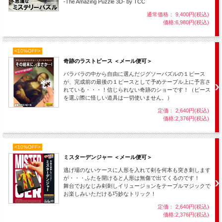
-The Amazing Puzzle 3D- by TCC
通常価格： 9,400円(税込)
価格:6,980円(税込)
<10%OFF>
奇跡のラストピース ＜メール便可＞
バラバラの中から自由に選んだジグソーパズルの１ピース
が、完成前の最後の１ピースとして予めテーブル上に予言さ
れている・・・！信じられない奇跡のショーです！（ピース
を選ぶ際に怪しい道具は一切使いません。）
定価： 2,640円(税込)
価格:2,376円(税込)
<10%OFF>
ミスターデンジャー ＜メール便可＞
逃げ場のないケースに人形を入れて剣を何本も突き刺します
が・・・ふたを開けると人形は無傷で出てくるのです！
舞台でおなじみ剣刺しイリュージョンをテーブルマジックで
お楽しみいただける巧妙なトリック！
定価： 2,640円(税込)
価格:2,376円(税込)