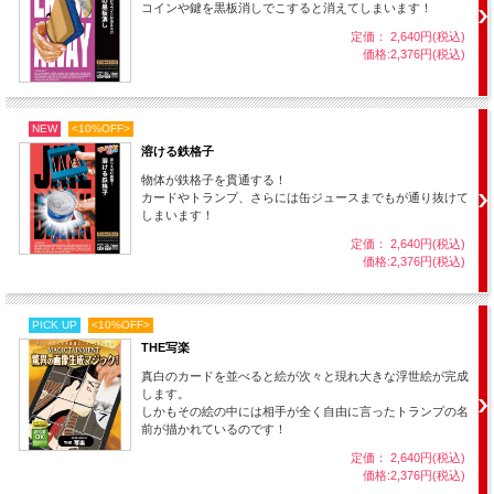
コインや鍵を黒板消しでこすると消えてしまいます！
定価： 2,640円(税込)
価格:2,376円(税込)
NEW
<10%OFF>
溶ける鉄格子
物体が鉄格子を貫通する！
カードやトランプ、さらには缶ジュースまでもが通り抜けて
しまいます！
定価： 2,640円(税込)
鏡を硬いもので何度も叩いて、ひび割れだらけにします。
価格:2,376円(税込)
しかし、手をかざすと・・・ひび割れが少しずつ消えていき、ついに
は元の傷一つない鏡に戻ってしまうのです！
PICK UP
<10%OFF>
時間を巻き戻すかのようなビジュアルな現象。鏡に隠された意外なト
THE写楽
リックを是非お楽しみください。
真白のカードを並べると絵が次々と現れ大きな浮世絵が完成
します。
しかもその絵の中には相手が全く自由に言ったトランプの名
前が描かれているのです！
定価： 2,640円(税込)
価格:2,376円(税込)