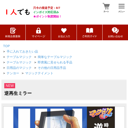
只今の発送予定：8/7
インボイス対応済み
★ポイント制度開始！
TOP
>
手に入れておきたい品
>
テーブルマジック
>
簡単なテーブルマジック
>
テーブルマジック
>
即席風に見せられる手品
>
日用品のマジック
>
その他の日用品手品
>
テンヨー
>
マジックテイメント
NEW
逆再生ミラー