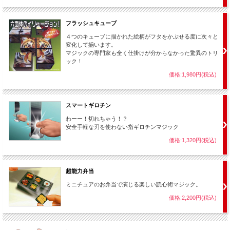
フラッシュキューブ
４つのキューブに描かれた絵柄がフタをかぶせる度に次々と
変化して揃います。
マジックの専門家も全く仕掛けが分からなかった驚異のトリ
ック！
価格:1,980円(税込)
スマートギロチン
わーー！切れちゃう！？
安全手軽な刃を使わない指ギロチンマジック
価格:1,320円(税込)
超能力弁当
ミニチュアのお弁当で演じる楽しい読心術マジック。
価格:2,200円(税込)