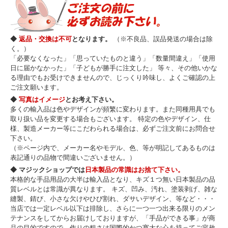
◆
返品・交換は不可
となります。
（※不良品、誤品発送の場合は除
く。）
「必要なくなった」「思っていたものと違う」「数量間違え」「使用
日に届かなかった」「子どもが勝手に注文した」 等々、その他いかな
る理由でもお受けできませんので、じっくり吟味し、よくご確認の上
ご注文願います。
◆
写真はイメージ
とお考え下さい。
多くの輸入品は色やデザインが頻繁に変わります。また同種用具でも
取り扱い品を変更する場合もございます。 特定の色やデザイン、仕
様、製造メーカー等にこだわられる場合は、必ずご注文前にお問合せ
下さい。
（※ページ内で、メーカー名やモデル、色、等が明記してあるものは
表記通りの品物で間違いございません。）
◆ マジックショップでは
日本製品の常識はお捨て下さい。
本格的な手品用品の大半は輸入品となり、キズ１つ無い日本製品の品
質レベルとは常識が異なります。 キズ、凹み、汚れ、塗装剥げ、雑な
縫製、錆び、小さな欠けやひび割れ、ダサいデザイン、等など・・・
当店では一定レベル以下は排除し、さらに一つ一つ出来る限りのメン
テナンスをしてからお届けしておりますが、「手品ができる事」が商
品の目的ですので、作りの粗さは国際的かつ寛大な心を持ってご容赦