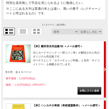
特別な道具無しで手品を演じられるように勉強したい。
※ここにある大半は普通の本とは違い、薄い小冊子（レクチャーノ
ートと呼ばれるもの）です。
1 / 1ページ
（全18件）
【本】横井宗夫作品集’92 ＜メール便可＞
主にカードマジック（一部コイン有）が解説された氏の
オリジナル作品集です。
ボーナスとして「カラーチェンジ特集」と名作「サイコ
メトリー」も掲載されています。
B５判 全４０ページ
通常価格：2,200円(税込)
価格： 1,210円(税込)
<45%OFF>
【本】ハンカチの奇術（奇術連盟教本） ＜メール便可＞