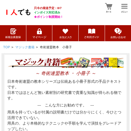
只今の発送予定：8/7
インボイス対応済み
★ポイント制度開始！
TOP
>
マジック書籍
>
奇術連盟教本 小冊子
～ 奇術連盟教本 ・ 小冊子 ～
日本奇術連盟の教本シリーズは伝統ある小冊子形式の手品テキスト
です。
日本ではほとんど無い素材別の研究書で貴重な知識が得られる物で
す。
--- こんな方にお勧めです。 ---
用具を持っているが付属の説明書だけでは分かりにくく、今ひとつ
活用できていない。
用具の、より本格的なテクニックや手順を学んで演技をグレードア
ップしたい。