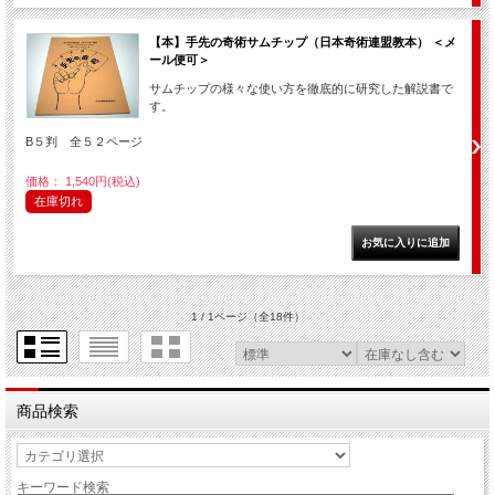
【本】手先の奇術サムチップ（日本奇術連盟教本） ＜メ
ール便可＞
サムチップの様々な使い方を徹底的に研究した解説書で
す。
B５判 全５２ページ
価格： 1,540円(税込)
在庫切れ
1 / 1ページ
（全18件）
商品検索
キーワード検索