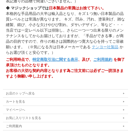
表記通りの品物で間違いございません。）
◆ マジックショップでは
日本製品の常識はお捨て下さい。
本格的な手品用品の大半は輸入品となり、キズ１つ無い日本製品の品
質レベルとは常識が異なります。 キズ、凹み、汚れ、塗装剥げ、雑な
縫製、錆び、小さな欠けやひび割れ、ダサいデザイン、等など・・・
当店では一定レベル以下は排除し、さらに一つ一つ出来る限りのメン
テナンスをしてからお届けしておりますが、「手品ができる事」が商
品の目的ですので、作りの粗さは国際的かつ寛大な心を持ってご容赦
願います。 （※気になる方は日本メーカーである
テンヨー社製品
か
らお選び頂くと安心です。）
ご利用時点で、
特定商取引法に関する表示
、及び、
ご利用規約
を御了
承頂けたものとなります。
お客様の大切な契約内容となります為ご注文前には必ずご一読頂きま
すよう御願い申し上げます。
お店のトップへ戻る
カートを見る
マイページへ
お気に入りリストを見る
ご利用案内