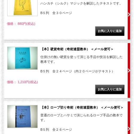
ハンカチ（シルク）マジックを解説したテキストです。
B５判 全３０ページ
価格： 880円(税込)
【本】硬貨奇術（奇術連盟教本） ＜メール便可＞
仕掛けの無い硬貨を使って演じる手品や技法を解説した
教本です。
B５判 全２４ページ（内２０ページがテキスト）
価格： 1,210円(税込)
【本】ロープ切り奇術（奇術連盟教本） ＜メール便可＞
普通のロープとハサミで演じられるロープ手品の教本で
す。
B５判 全２６ページ