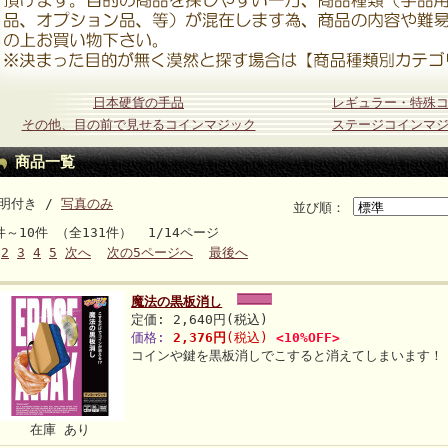
日本硬貨の手品
レギュラー・特殊
その他、目の前で見せるコインマジック
ステージコインマ
商品一覧
明付き /
写真のみ
並び順：
件～10件 （全131件） 1/14ページ
2
3
4
5
次へ
次の5ページへ
最後へ
魔法の黒板消し
定価: 2,640円(税込)
価格:
2,376円
(税込)
<10%OFF>
コインや鍵を黒板消しでこすると消えてしまいます！
在庫 あり