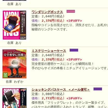
在庫 あり
ワンダリングボックス
定価: 2,640円(税込)
価格:
2,376円
(税込)
<10%OFF>
指輪やコインを出現させたり、消失させたり、お札や
秘密のリングケースです。
在庫 あり
ミステリーショーケース
定価: 2,640円(税込)
価格:
2,376円
(税込)
<10%OFF>
完全密室の透明ケースにコインが瞬間出現！
手のひらサイズの本格ミニチュアイリュージョンです
在庫 わずか
ショッキングパスケース ＜メール便可＞
定価: 3,080円(税込)
価格:
2,772円
(税込)
<10%OFF>
傑作用具「フリックワレット」のテンヨー製タイプ。
パスケースの透明窓に入れたトランプ、紙幣、コイン