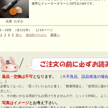
優秀なクォーターダラーと10円玉のWXです。
在庫 わずか
件～10件 （全131件） 1/14ページ
2
3
4
5
次へ
次の5ページへ
最後へ
◆
返品・交換は不可
となります。
（※不良品、誤品発送の場
ラ
。）
「必要なくなった」「思っていたものと違う」「数量間違え」「使用日に届か
注文した」
等々、その他いかなる理由でもお受けできませんので、じっくり吟味し、よく
◆
写真はイメージ
とお考え下さい。
多くの輸入品は色やデザインが頻繁に変わります。また同種用具でも取り扱い