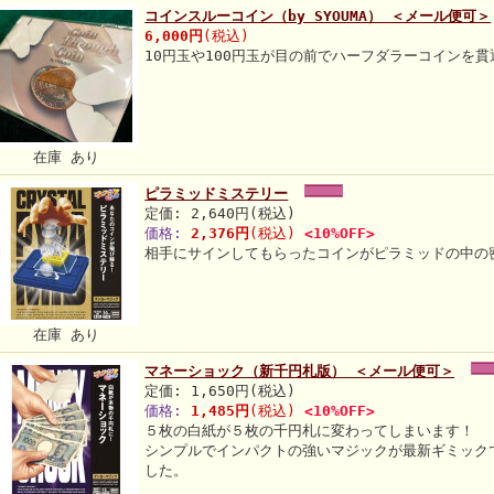
コインスルーコイン（by SYOUMA） ＜メール便可＞
6,000円
(税込)
10円玉や100円玉が目の前でハーフダラーコインを
在庫 あり
ピラミッドミステリー
定価: 2,640円(税込)
価格:
2,376円
(税込)
<10%OFF>
相手にサインしてもらったコインがピラミッドの中の
在庫 あり
マネーショック（新千円札版） ＜メール便可＞
定価: 1,650円(税込)
価格:
1,485円
(税込)
<10%OFF>
５枚の白紙が５枚の千円札に変わってしまいます！
シンプルでインパクトの強いマジックが最新ギミック
した。