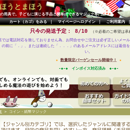
ほうとまほう
の用具で。子どもに演じる手品と簡単にできるマジック専門店
カート（カゴ）をみる
｜
マイページへログイン
｜
ご利用案内
只今の発送予定： 8/10
（※必着のご希望は承
店では電話対応を致しておりません為、お問合せやご注文は必ず正しいメール
」の前に「．」、または連続した「．．．」のあるメールアドレスには返信を
い。
★
数量限定バーゲンセール開催中！
★
-◆-◆ インボイス対応済み ◆-◆-
E
> コイン・紙幣マジック