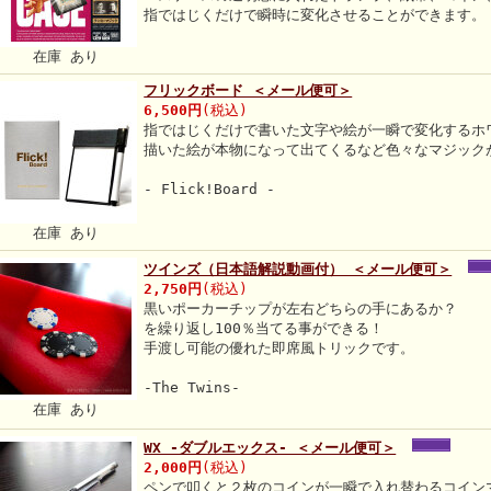
指ではじくだけで瞬時に変化させることができます。
在庫 あり
フリックボード ＜メール便可＞
6,500円
(税込)
指ではじくだけで書いた文字や絵が一瞬で変化するホ
描いた絵が本物になって出てくるなど色々なマジック
- Flick!Board -
在庫 あり
ツインズ（日本語解説動画付） ＜メール便可＞
2,750円
(税込)
黒いポーカーチップが左右どちらの手にあるか？
を繰り返し100％当てる事ができる！
手渡し可能の優れた即席風トリックです。
-The Twins-
在庫 あり
WX -ダブルエックス- ＜メール便可＞
2,000円
(税込)
ペンで叩くと２枚のコインが一瞬で入れ替わるコイン