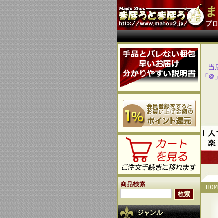
ま
プロ
当
「＠
商品検索
HOM
ジャンル