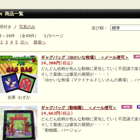
商品一覧
明付き /
写真のみ
並び順：
件～10件 （全49件） 1/5ページ
2
3
4
5
次へ
最後へ
ギャグバッグ［ゆかいな牧場］ ＜メール便可＞
14,300円
(税込)
どんどん絵柄が色んな動物に変化していく不思議で楽
そして最後には爆笑の展開が・・・！
「ゆかいな牧場（マクドナルドじいさんの農場）」バ
在庫 わずか
ギャグバッグ［動物園］ ＜メール便可＞
14,663円
(税込)
どんどん絵柄が色んな動物に変化していく不思議で楽
そして最後には爆笑の展開が・・・！
「動物園」バージョン