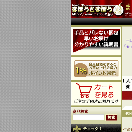
ま
プロ
当
「＠
商品検索
HOM
チェック！
生産