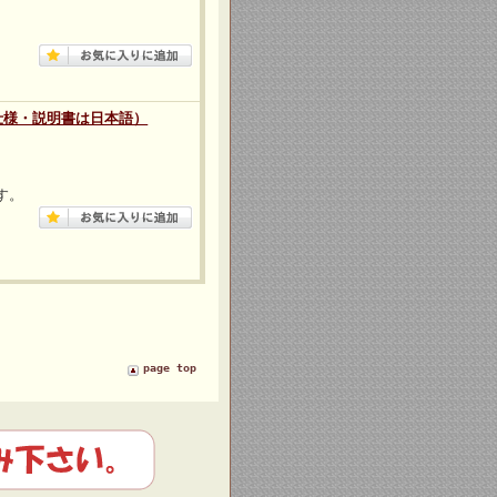
仕様・説明書は日本語）
す。
page top