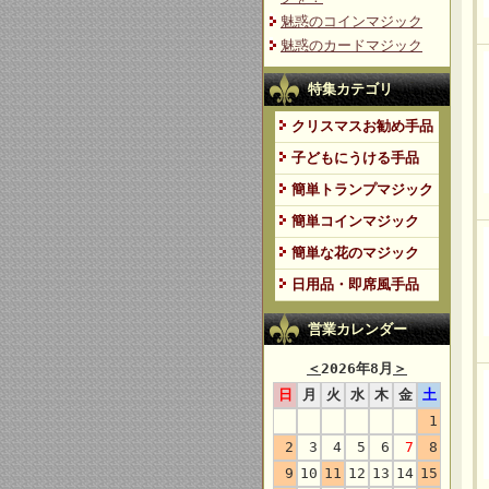
魅惑のコインマジック
魅惑のカードマジック
特集カテゴリ
クリスマスお勧め手品
子どもにうける手品
簡単トランプマジック
簡単コインマジック
簡単な花のマジック
日用品・即席風手品
営業カレンダー
＜
2026年8月
＞
日
月
火
水
木
金
土
1
2
3
4
5
6
7
8
9
10
11
12
13
14
15