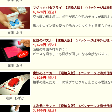
マジックバタフライ 【逆輸入版】（パッケージは海
4,620円
(税込)
空っぽの標本箱に、相手が選んだ色のチョウが出現し
紙片やコイン等を使って他のマジックをする事もでき
在庫 あり
伝説のパズル 【逆輸入版】（パッケージは海外仕様
4,620円
(税込)
面積の常識を打ち砕く！
ピースを増やしても面積が同じになる奇妙なパズル。
在庫 あり
魔法のミニカー 【逆輸入版】（パッケージは海外仕
4,620円
(税込)
相手の選んだカードの場所でピタリと止まる不思議な
在庫 わずか
４次元トランク 【逆輸入版】（パッケージは海外仕
3,960円
(税込)