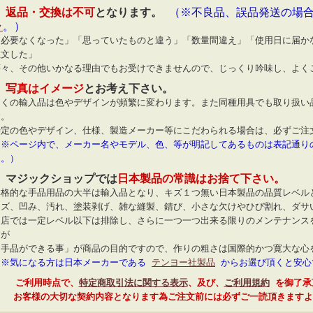
◆
返品・交換は不可
となります。
（※不良品、誤品発送の場
ラ
。）
「必要なくなった」「思っていたものと違う」「数量間違え」「使用日に届か
注文した」
等々、その他いかなる理由でもお受けできませんので、じっくり吟味し、よく
◆
写真はイメージ
とお考え下さい。
多くの輸入品は色やデザインが頻繁に変わります。また同種用具でも取り扱い
す。
特定の色やデザイン、仕様、製造メーカー等にこだわられる場合は、必ずご注
（※ページ内で、メーカー名やモデル、色、等が明記してあるものは表記通り
ん。）
◆ マジックショップでは
日本製品の常識はお捨て下さい。
本格的な手品用品の大半は輸入品となり、キズ１つ無い日本製品の品質レベル
キズ、凹み、汚れ、塗装剥げ、雑な縫製、錆び、小さな欠けやひび割れ、ダサ
当店では一定レベル以下は排除し、さらに一つ一つ出来る限りのメンテナンス
すが
「手品ができる事」が商品の目的ですので、作りの粗さは国際的かつ寛大な心
（※気になる方は日本メーカーである
テンヨー社製品
からお選び頂くと安心
ご利用時点で、
特定商取引法に関する表示
、及び、
ご利用規約
を御了承
お客様の大切な契約内容となります為ご注文前には必ずご一読頂きますよ