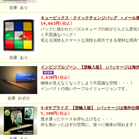
在庫 あり
キュービックス・クイックチェンジバッグ ＜メール
14,663円
(税込)
バッグに描かれたパズルキューブの絵がどんどん変化
く不思議なバッグ！
笑える演技もスマートな演技も両方できる便利な用具
在庫 あり
インビジブルゾーン 【逆輸入版】（パッケージは海
3,630円
(税込)
物体が見えなくなってしまう不思議な空間・・・！
インパクトの強いテーブルイリュージョンです。
在庫 わずか
4-Dサプライズ 【逆輸入版】（パッケージは海外仕
5,390円
(税込)
透き通ったケースを持ち上げると・・・
何も無かったはずの空間に、徐々に物体が現れます！
在庫 あり