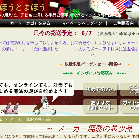
ほうとまほう
の用具で。子どもに演じる手品と簡単にできるマジック専門店
カート（カゴ）をみる
｜
マイページへログイン
｜
ご利用案内
只今の発送予定： 8/7
（※必着のご希望は承
店では電話対応を致しておりません為、お問合せやご注文は必ず正しいメール
」の前に「．」、または連続した「．．．」のあるメールアドレスには返信を
い。
★
数量限定バーゲンセール開催中！
★
-◆-◆ インボイス対応済み ◆-◆-
E
> メーカー廃盤の希少品
～ メーカー廃盤の希少品 
終了につき、在庫限りで販売終了となる商品です。二度と手に入らない可能