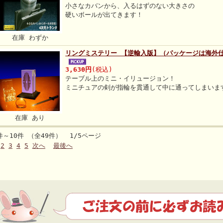
小さなカバンから、入るはずのない大きさの
硬いボールが出てきます！
在庫 わずか
リングミステリー 【逆輸入版】（パッケージは海外
3,630円
(税込)
テーブル上のミニ・イリュージョン！
ミニチュアの剣が指輪を貫通して中に通ってしまいま
在庫 あり
件～10件 （全49件） 1/5ページ
2
3
4
5
次へ
最後へ