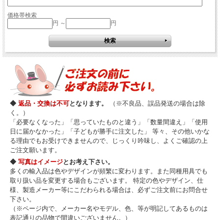
価格帯検索
円 ～
円
◆
返品・交換は不可
となります。
（※不良品、誤品発送の場合は除
く。）
「必要なくなった」「思っていたものと違う」「数量間違え」「使用
日に届かなかった」「子どもが勝手に注文した」 等々、その他いかな
る理由でもお受けできませんので、じっくり吟味し、よくご確認の上
ご注文願います。
◆
写真はイメージ
とお考え下さい。
多くの輸入品は色やデザインが頻繁に変わります。また同種用具でも
取り扱い品を変更する場合もございます。 特定の色やデザイン、仕
様、製造メーカー等にこだわられる場合は、必ずご注文前にお問合せ
下さい。
（※ページ内で、メーカー名やモデル、色、等が明記してあるものは
表記通りの品物で間違いございません。）