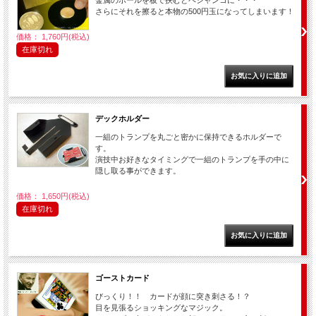
金属のボールを板で挟むとペシャンコに・・・
さらにそれを擦ると本物の500円玉になってしまいます！
価格： 1,760円(税込)
在庫切れ
デックホルダー
一組のトランプを丸ごと密かに保持できるホルダーで
す。
演技中お好きなタイミングで一組のトランプを手の中に
隠し取る事ができます。
価格： 1,650円(税込)
在庫切れ
ゴーストカード
びっくり！！ カードが顔に突き刺さる！？
目を見張るショッキングなマジック。