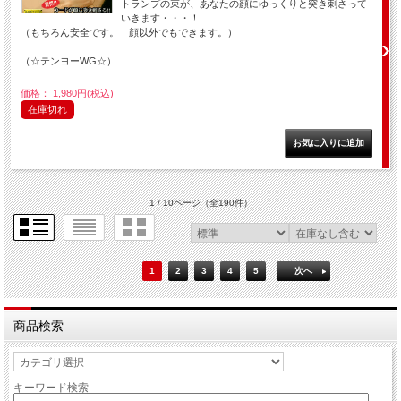
トランプの束が、あなたの顔にゆっくりと突き刺さって
いきます・・・！
（もちろん安全です。 顔以外でもできます。）
（☆テンヨーWG☆）
価格： 1,980円(税込)
在庫切れ
1 / 10ページ
（全190件）
1
2
3
4
5
次へ
商品検索
キーワード検索