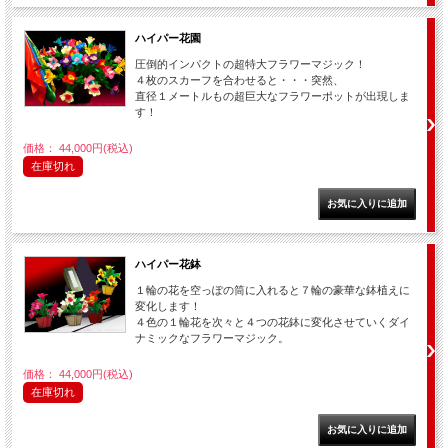
ハイパー花園
圧倒的インパクトの超特大フラワーマジック！
４枚のスカーフを合わせると・・・突然、
直径１メートルもの超巨大なフラワーポットが出現しま
す！
価格： 44,000円(税込)
在庫切れ
ハイパー花鉢
１輪の花を空っぽの筒に入れると７輪の豪華な鉢植えに
変化します！
４色の１輪花を次々と４つの花鉢に変化させていくダイ
ナミックなフラワーマジック。
価格： 44,000円(税込)
在庫切れ