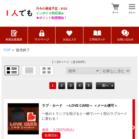
只今の発送予定：8/10
インボイス対応済み
★ポイント制度開始！
TOP
>
販売終了
1 / 10ページ
（全190件）
1
2
3
4
5
次へ
ラブ・カード ～LOVE CARD～ ＜メール便可＞
一枚のトランプを投げると一瞬でハート型のラブカード
に変わる！
価格： 4,290円(税込)
在庫切れ