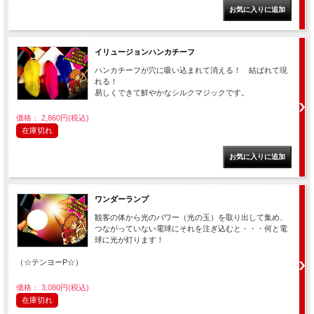
イリュージョンハンカチーフ
ハンカチーフが穴に吸い込まれて消える！ 結ばれて現
れる！
易しくできて鮮やかなシルクマジックです。
価格： 2,860円(税込)
在庫切れ
ワンダーランプ
観客の体から光のパワー（光の玉）を取り出して集め、
つながっていない電球にそれを注ぎ込むと・・・何と電
球に光が灯ります！
（☆テンヨーP☆）
価格： 3,080円(税込)
在庫切れ