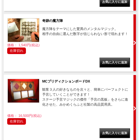
奇跡の魔方陣
魔方陣をテーマにした驚異のメンタルマジック。
相手の自由に選んだ数字が信じられない形で現れます！
価格： 1,540円(税込)
在庫切れ
MCプリディクションボードDX
観客３人の好きなものを次々と、簡単にパーフェクトに
予言していくことができます！
ステージ予言マジックの傑作「予言の黒板」をさらに進
化させた、みかめくらふと社製の高品質用具。
価格： 16,500円(税込)
在庫切れ