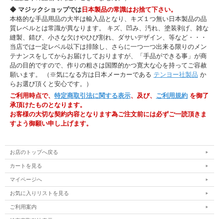
◆ マジックショップでは
日本製品の常識はお捨て下さい。
本格的な手品用品の大半は輸入品となり、キズ１つ無い日本製品の品
質レベルとは常識が異なります。 キズ、凹み、汚れ、塗装剥げ、雑な
縫製、錆び、小さな欠けやひび割れ、ダサいデザイン、等など・・・
当店では一定レベル以下は排除し、さらに一つ一つ出来る限りのメン
テナンスをしてからお届けしておりますが、「手品ができる事」が商
品の目的ですので、作りの粗さは国際的かつ寛大な心を持ってご容赦
願います。 （※気になる方は日本メーカーである
テンヨー社製品
か
らお選び頂くと安心です。）
ご利用時点で、
特定商取引法に関する表示
、及び、
ご利用規約
を御了
承頂けたものとなります。
お客様の大切な契約内容となります為ご注文前には必ずご一読頂きま
すよう御願い申し上げます。
お店のトップへ戻る
カートを見る
マイページへ
お気に入りリストを見る
ご利用案内