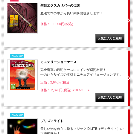
聖剣エクスカリバーの伝説
魔法で本の中から長い剣を出現させます！
価格： 11,000円(税込)
PICK UP
ミステリーショーケース
完全密室の透明ケースにコインが瞬間出現！
手のひらサイズの本格ミニチュアイリュージョンです。
定価：2,640円(税込)
価格： 2,376円(税込)
<10%OFF>
PICK UP
プリズマライト
美しい光を自在に操るマジック D'LITE（ディライト）の
正統後継品！