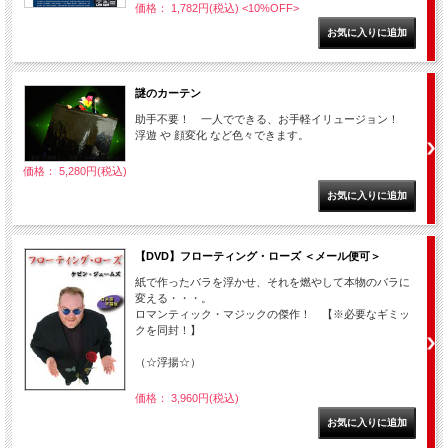
価格： 1,782円(税込)
<10%OFF>
謎のカーテン
助手不要！ 一人でできる、お手軽イリュージョン！
浮遊 や 顔変化 など色々できます。
価格： 5,280円(税込)
【DVD】フローティング・ローズ ＜メール便可＞
紙で作ったバラを浮かせ、それを燃やして本物のバラに
変える・・・。
ロマンティック・マジックの傑作！ 【※必要なギミッ
クを同封！】
（☆浮揚☆）
価格： 3,960円(税込)