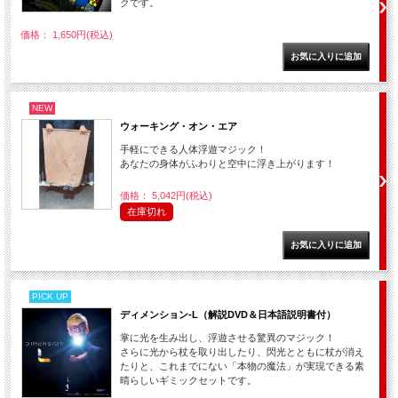
クです。
価格： 1,650円(税込)
NEW
ウォーキング・オン・エア
手軽にできる人体浮遊マジック！
あなたの身体がふわりと空中に浮き上がります！
価格： 5,042円(税込)
在庫切れ
PICK UP
ディメンション-L（解説DVD＆日本語説明書付）
掌に光を生み出し、浮遊させる驚異のマジック！
さらに光から杖を取り出したり、閃光とともに杖が消え
たりと、これまでにない「本物の魔法」が実現できる素
晴らしいギミックセットです。