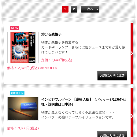
1
2
次へ
NEW
溶ける鉄格子
物体が鉄格子を貫通する！
カードやトランプ、さらには缶ジュースまでもが通り抜
けてしまいます！
定価：2,640円(税込)
価格： 2,376円(税込)
<10%OFF>
PICK UP
インビジブルゾーン 【逆輸入版】（パッケージは海外仕
様・説明書は日本語）
物体が見えなくなってしまう不思議な空間・・・！
インパクトの強いテーブルイリュージョンです。
価格： 3,630円(税込)