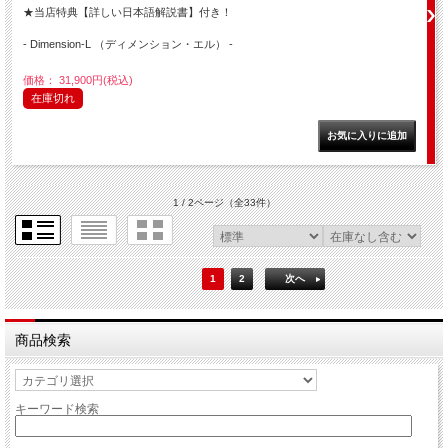
★当店特典【詳しい日本語解説書】付き！
- Dimension-L （ディメンション・エル） -
価格： 31,900円(税込)
在庫切れ
1 / 2ページ
（全33件）
1
2
次へ
商品検索
キーワード検索