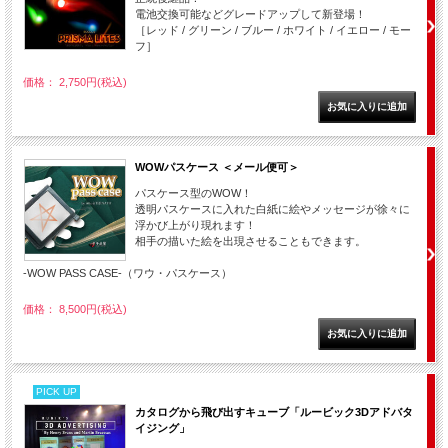
電池交換可能などグレードアップして新登場！
［レッド / グリーン / ブルー / ホワイト / イエロー / モー
フ］
価格： 2,750円(税込)
WOWパスケース ＜メール便可＞
パスケース型のWOW！
透明パスケースに入れた白紙に絵やメッセージが徐々に
浮かび上がり現れます！
相手の描いた絵を出現させることもできます。
-WOW PASS CASE-（ワウ・パスケース）
価格： 8,500円(税込)
PICK UP
カタログから飛び出すキューブ「ルービック3Dアドバタ
イジング」