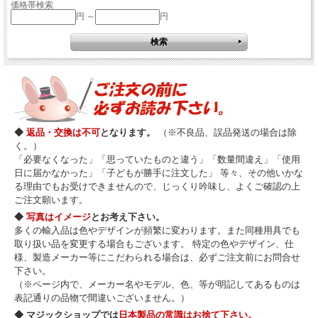
価格帯検索
円 ～
円
◆
返品・交換は不可
となります。
（※不良品、誤品発送の場合は除
く。）
「必要なくなった」「思っていたものと違う」「数量間違え」「使用
日に届かなかった」「子どもが勝手に注文した」 等々、その他いかな
る理由でもお受けできませんので、じっくり吟味し、よくご確認の上
ご注文願います。
◆
写真はイメージ
とお考え下さい。
多くの輸入品は色やデザインが頻繁に変わります。また同種用具でも
取り扱い品を変更する場合もございます。 特定の色やデザイン、仕
様、製造メーカー等にこだわられる場合は、必ずご注文前にお問合せ
下さい。
（※ページ内で、メーカー名やモデル、色、等が明記してあるものは
表記通りの品物で間違いございません。）
◆ マジックショップでは
日本製品の常識はお捨て下さい。