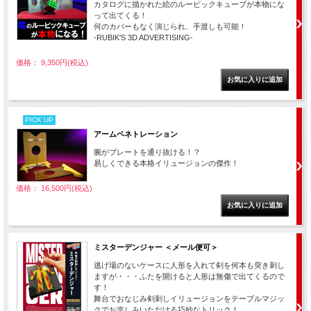
カタログに描かれた絵のルービックキューブが本物にな
って出てくる！
何のカバーもなく演じられ、手渡しも可能！
-RUBIK'S 3D ADVERTISING-
価格： 9,350円(税込)
PICK UP
アームペネトレーション
腕がプレートを通り抜ける！？
易しくできる本格イリュージョンの傑作！
価格： 16,500円(税込)
ミスターデンジャー ＜メール便可＞
逃げ場のないケースに人形を入れて剣を何本も突き刺し
ますが・・・ふたを開けると人形は無傷で出てくるので
す！
舞台でおなじみ剣刺しイリュージョンをテーブルマジッ
クでお楽しみいただける巧妙なトリック！