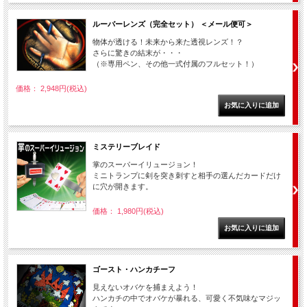
ルーバーレンズ（完全セット） ＜メール便可＞
物体が透ける！未来から来た透視レンズ！？
さらに驚きの結末が・・・
（※専用ペン、その他一式付属のフルセット！）
価格： 2,948円(税込)
ミステリーブレイド
掌のスーパーイリュージョン！
ミニトランプに剣を突き刺すと相手の選んだカードだけ
に穴が開きます。
価格： 1,980円(税込)
ゴースト・ハンカチーフ
見えないオバケを捕まえよう！
ハンカチの中でオバケが暴れる、可愛く不気味なマジッ