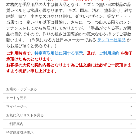
本格的な手品用品の大半は輸入品となり、キズ１つ無い日本製品の品
質レベルとは常識が異なります。 キズ、凹み、汚れ、塗装剥げ、雑な
縫製、錆び、小さな欠けやひび割れ、ダサいデザイン、等など・・・
当店では一定レベル以下は排除し、さらに一つ一つ出来る限りのメン
テナンスをしてからお届けしておりますが、「手品ができる事」が商
品の目的ですので、作りの粗さは国際的かつ寛大な心を持ってご容赦
願います。 （※気になる方は日本メーカーである
テンヨー社製品
か
らお選び頂くと安心です。）
ご利用時点で、
特定商取引法に関する表示
、及び、
ご利用規約
を御了
承頂けたものとなります。
お客様の大切な契約内容となります為ご注文前には必ずご一読頂きま
すよう御願い申し上げます。
お店のトップへ戻る
カートを見る
マイページへ
お気に入りリストを見る
ご利用案内
特定商取引法表示