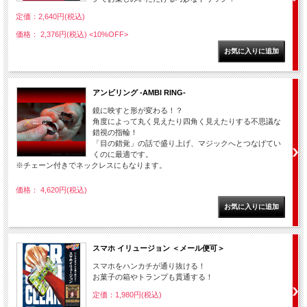
定価：2,640円(税込)
価格： 2,376円(税込)
<10%OFF>
アンビリング -AMBI RING-
鏡に映すと形が変わる！？
角度によって丸く見えたり四角く見えたりする不思議な
錯視の指輪！
「目の錯覚」の話で盛り上げ、マジックへとつなげてい
くのに最適です。
※チェーン付きでネックレスにもなります。
価格： 4,620円(税込)
スマホ イリュージョン ＜メール便可＞
スマホをハンカチが通り抜ける！
お菓子の箱やトランプも貫通する！
定価：1,980円(税込)