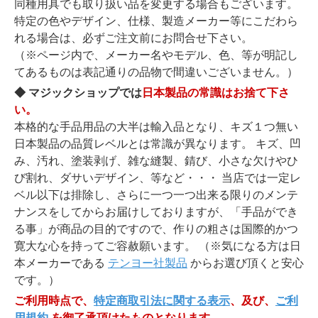
同種用具でも取り扱い品を変更する場合もございます。
特定の色やデザイン、仕様、製造メーカー等にこだわら
れる場合は、必ずご注文前にお問合せ下さい。
（※ページ内で、メーカー名やモデル、色、等が明記し
てあるものは表記通りの品物で間違いございません。）
◆ マジックショップでは
日本製品の常識はお捨て下さ
い。
本格的な手品用品の大半は輸入品となり、キズ１つ無い
日本製品の品質レベルとは常識が異なります。 キズ、凹
み、汚れ、塗装剥げ、雑な縫製、錆び、小さな欠けやひ
び割れ、ダサいデザイン、等など・・・ 当店では一定レ
ベル以下は排除し、さらに一つ一つ出来る限りのメンテ
ナンスをしてからお届けしておりますが、「手品ができ
る事」が商品の目的ですので、作りの粗さは国際的かつ
寛大な心を持ってご容赦願います。 （※気になる方は日
本メーカーである
テンヨー社製品
からお選び頂くと安心
です。）
ご利用時点で、
特定商取引法に関する表示
、及び、
ご利
用規約
を御了承頂けたものとなります。