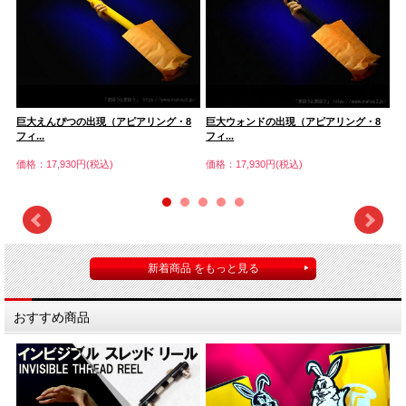
巨大えんぴつの出現（アピアリング・8
巨大ウォンドの出現（アピアリング・8
ア
フィ...
フィ...
価
価格：17,930円(税込)
価格：17,930円(税込)
新着商品 をもっと見る
おすすめ商品