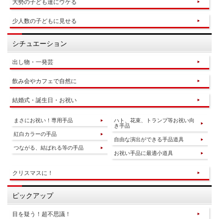
大勢の子ども達にウケる
少人数の子どもに見せる
シチュエーション
出し物・一発芸
飲み会やカフェで自然に
結婚式・誕生日・お祝い
まさにお祝い！専用手品
ハト、花束、トランプ等お祝い向
き手品
紅白カラーの手品
自由な演出ができる手品道具
つながる、結ばれる等の手品
お祝い手品に最適小道具
クリスマスに！
ピックアップ
目を疑う！超不思議！