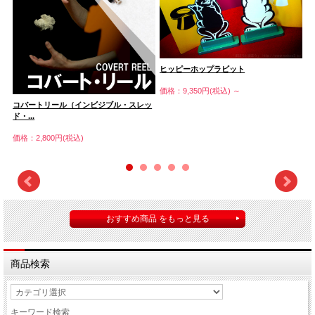
ヒッピーホップラビット
価格：9,350円(税込)
～
コバートリール（インビジブル・スレッ
ブ
ド・...
価
価格：2,800円(税込)
おすすめ商品 をもっと見る
商品検索
キーワード検索