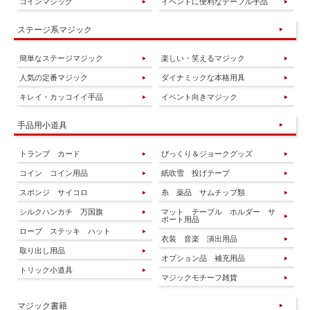
コインマジック
イベントに便利なテーブル手品
ステージ系マジック
簡単なステージマジック
楽しい・笑えるマジック
人気の定番マジック
ダイナミックな本格用具
キレイ・カッコイイ手品
イベント向きマジック
手品用小道具
トランプ カード
びっくり＆ジョークグッズ
コイン コイン用品
紙吹雪 投げテープ
スポンジ サイコロ
糸 薬品 サムチップ類
シルクハンカチ 万国旗
マット テーブル ホルダー サ
ポート用品
ロープ ステッキ ハット
衣装 音楽 演出用品
取り出し用品
オプション品 補充用品
トリック小道具
マジックモチーフ雑貨
マジック書籍