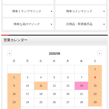
簡単トランプマジック
簡単コインマジック
簡単な花のマジック
日用品・即席風手品
営業カレンダー
2026/08
日
月
火
水
木
金
土
1
2
3
4
5
6
7
8
9
10
11
12
13
14
15
16
17
18
19
20
21
22
23
24
25
26
27
28
29