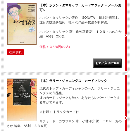
【本】ホァン・タマリッツ カードマジック ＜メール便
可＞
ホァン・タマリッツの著作 「SONATA」 日本語翻訳本。
注目の技法を始め、様々な作品や技法を初解説。
ホァン・タマリッツ 著 角矢幸繁 訳 ＴＯＮ・おのさか
編 A5判 256頁
価格： 3,520円(税込)
在庫切れ
【本】ラリー・ジェニングス カードマジック
現代のトップ・カーディシャンの一人、ラリー・ジェニ
ングスの作品集。
彼のカードマジックを学び、あなたもレパートリーとす
る事ができます。
※付録： トリックカード付
リチャード・カウフマン 著 小林洋介 訳 ＴＯＮ・おの
さか 編集 A5判 ３３６頁