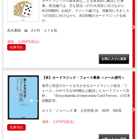
カードマジックの基本的なことを体系的に解説した事
典。技法編では、主な技法（17の大項目に分けながら、
約100種弱）を紹介。マジック編では、現象別に大きく５
つの項目に分けながら、約200種のカードマジックを紹
介。
高木重朗 編 A５判 ３７８頁
価格： 3,080円(税込)
在庫切れ
【本】カードマジック・フォース事典 ＜メール便可＞
相手に特定のカードを引かせるカードマジック技法「フ
ォース」のやり方を500種以上解説したカードフォース百
科。 『Encyclopedia of Impromptu Card Forces』の日本
語翻訳本。
ルイス・ジョーンズ 著 土井折敦 訳 A5判 360頁
価格： 4,070円(税込)
在庫切れ