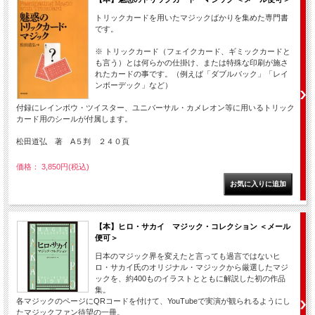
トリックカードを用いたマジックばかりを集めた専門書
です。
※ トリックカード（フェイクカード、ギミックカードと
も言う）とは何らかの仕掛け、または特殊な印刷が施さ
れたカードの事です。（例えば「ダブルバック」「レイ
ンボーデック」など）
付録にレインボウ・ツイスター、ユニバーサル・カメレオン等に用いるトリック
カード用のシールが付属します。
松田道弘 著 A５判 ２４０頁
価格： 3,850円(税込)
【本】ヒロ・サカイ マジック・コレクション ＜メール
便可＞
日本のマジック界を変えたと言っても過言ではないヒ
ロ・サカイ氏のオリジナル・マジックから厳選したマジ
ックを、約400ものイラストとともに解説した初の作品
集。
各マジックのページにQRコードを付けて、YouTubeで実演が観られるようにし
たマジックファン待望の一冊。