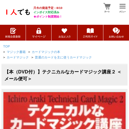
只今の発送予定：8/10
インボイス対応済み
★ポイント制度開始！
TOP
>
マジック書籍
>
カードマジックの本
>
カードマジック
>
普通のカードを主に使うカードマジック
【本（DVD付）】テクニカルなカードマジック講座２ ＜
メール便可＞