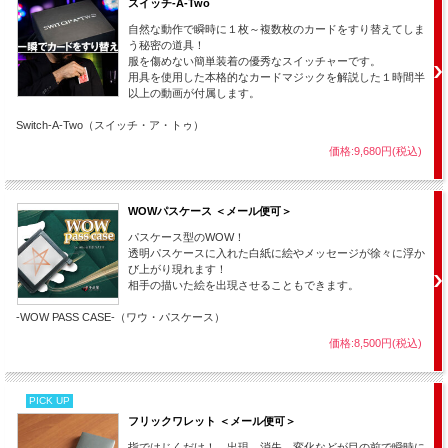
スイッチ-A-Two
自然な動作で瞬時に１枚～複数枚のカードをすり替えてしま
う秘密の道具！
服を傷めない簡単装着の優秀なスイッチャーです。
用具を使用した本格的なカードマジックを解説した１時間半
以上の動画が付属します。
Switch-A-Two（スイッチ・ア・トゥ）
価格:9,680円(税込)
WOWパスケース ＜メール便可＞
パスケース型のWOW！
透明パスケースに入れた白紙に絵やメッセージが徐々に浮か
び上がり現れます！
相手の描いた絵を出現させることもできます。
-WOW PASS CASE-（ワウ・パスケース）
価格:8,500円(税込)
PICK UP
フリックワレット ＜メール便可＞
指ではじくだけ！ 出現、消失、変化などが目の前で瞬時に