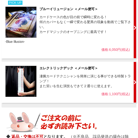
PICK UP
ブルーイリュージョン ＜メール便可＞
カードケースの色が目の前で瞬時に変わる！
何のカバーもなく一瞬で変わる驚異の現象を動画でご覧下さ
い。
カードマジックのオープニングに最高です！
-Blue Illusion-
価格:6,050円(税込)
エレクトリックデック ＜メール便可＞
凄腕カードテクニシャンを簡単に演じる事ができる特製トラ
ンプ！
また笑いを生む演技もできて２通りに使えます。
価格:1,100円(税込)
◆
返品・交換は不可
となります。
（※不良品、誤品発送の場合は除