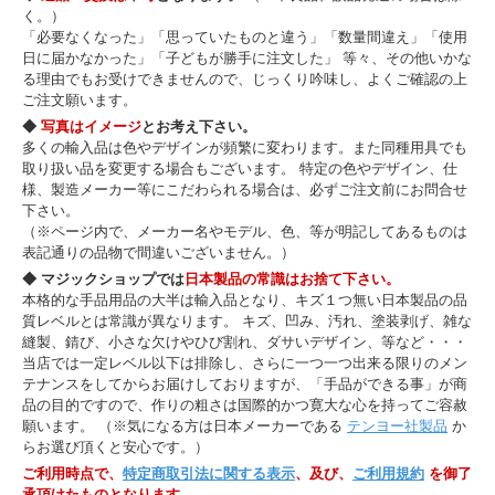
く。）
「必要なくなった」「思っていたものと違う」「数量間違え」「使用
日に届かなかった」「子どもが勝手に注文した」 等々、その他いかな
る理由でもお受けできませんので、じっくり吟味し、よくご確認の上
ご注文願います。
◆
写真はイメージ
とお考え下さい。
多くの輸入品は色やデザインが頻繁に変わります。また同種用具でも
取り扱い品を変更する場合もございます。 特定の色やデザイン、仕
様、製造メーカー等にこだわられる場合は、必ずご注文前にお問合せ
下さい。
（※ページ内で、メーカー名やモデル、色、等が明記してあるものは
表記通りの品物で間違いございません。）
◆ マジックショップでは
日本製品の常識はお捨て下さい。
本格的な手品用品の大半は輸入品となり、キズ１つ無い日本製品の品
質レベルとは常識が異なります。 キズ、凹み、汚れ、塗装剥げ、雑な
縫製、錆び、小さな欠けやひび割れ、ダサいデザイン、等など・・・
当店では一定レベル以下は排除し、さらに一つ一つ出来る限りのメン
テナンスをしてからお届けしておりますが、「手品ができる事」が商
品の目的ですので、作りの粗さは国際的かつ寛大な心を持ってご容赦
願います。 （※気になる方は日本メーカーである
テンヨー社製品
か
らお選び頂くと安心です。）
ご利用時点で、
特定商取引法に関する表示
、及び、
ご利用規約
を御了
承頂けたものとなります。