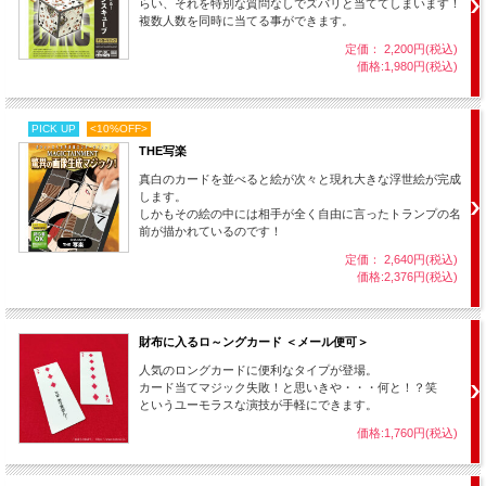
らい、それを特別な質問なしでズバリと当ててしまいます！
複数人数を同時に当てる事ができます。
定価： 2,200円(税込)
価格:1,980円(税込)
PICK UP
<10%OFF>
THE写楽
真白のカードを並べると絵が次々と現れ大きな浮世絵が完成
します。
しかもその絵の中には相手が全く自由に言ったトランプの名
前が描かれているのです！
定価： 2,640円(税込)
価格:2,376円(税込)
財布に入るロ～ングカード ＜メール便可＞
人気のロングカードに便利なタイプが登場。
カード当てマジック失敗！と思いきや・・・何と！？笑
というユーモラスな演技が手軽にできます。
価格:1,760円(税込)