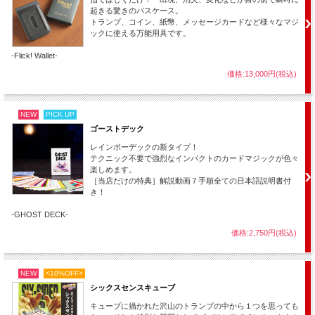
起きる驚きのパスケース。
トランプ、コイン、紙幣、メッセージカードなど様々なマジ
ックに使える万能用具です。
-Flick! Wallet-
価格:13,000円(税込)
NEW
PICK UP
ゴーストデック
レインボーデックの新タイプ！
テクニック不要で強烈なインパクトのカードマジックが色々
楽しめます。
［当店だけの特典］解説動画７手順全ての日本語説明書付
き！
-GHOST DECK-
価格:2,750円(税込)
NEW
<10%OFF>
シックスセンスキューブ
キューブに描かれた沢山のトランプの中から１つを思っても