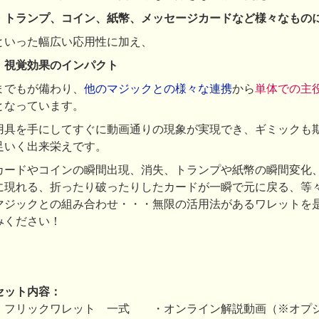
・トランプ、コイン、紙幣、メッセージカードなど様々なもの
といった幅広い応用性に加え、
・視覚効果のインパクト
までもが備わり、
他のマジックとの様々な連携
から
単体での主
となっています。
用具を手にしてすぐに動画通りの現象が実現でき、ギミックも
足いく出来栄えです。
カードやコインの瞬間出現、消失、トランプや紙幣の瞬間変化
に現れる、折ったり破ったりしたカードが一瞬で元に戻る、等
マジックとの組み合わせ・・・無限の活用法があるワレットを
みください！
セット内容：
・フリックワレット 一式 ・オンライン解説動画（※オプシ