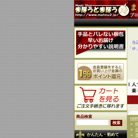
ま
プロ
当
「＠
商品検索
HOM
>
>
かんたん・初めて
>