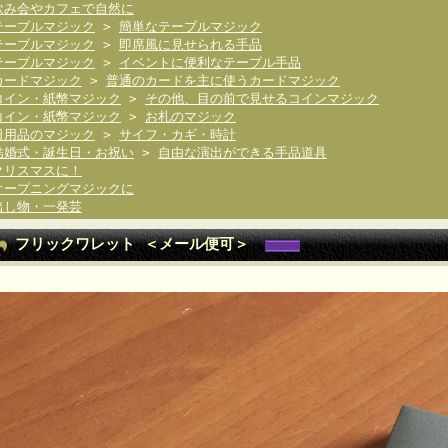
飲み会やカフェで自然に
テーブルマジック
>
簡単なテーブルマジック
テーブルマジック
>
即席風に見せられる手品
テーブルマジック
>
イベントに便利なテーブル手品
カードマジック
>
普通のカードを主に使うカードマジック
コイン・紙幣マジック
>
その他、目の前で見せるコインマジック
コイン・紙幣マジック
>
お札のマジック
日用品のマジック
>
サイフ・カギ・時計
結婚式・誕生日・お祝い
>
自由な演出ができる手品道具
クリスマスに！
オープニングマジックに
出し物・一発芸
フリックワレット ＜メール便可＞