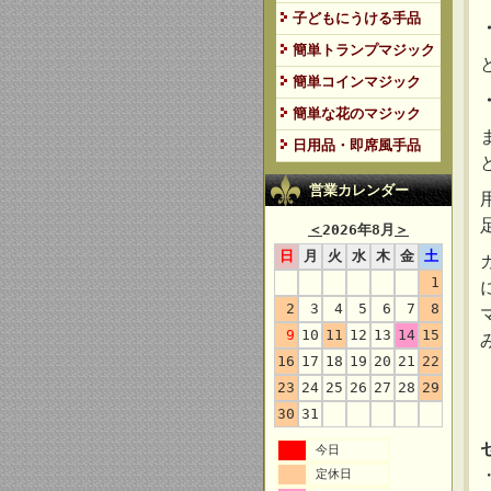
子どもにうける手品
簡単トランプマジック
簡単コインマジック
簡単な花のマジック
日用品・即席風手品
営業カレンダー
＜
2026年8月
＞
日
月
火
水
木
金
土
1
2
3
4
5
6
7
8
9
10
11
12
13
14
15
16
17
18
19
20
21
22
23
24
25
26
27
28
29
30
31
今日
定休日