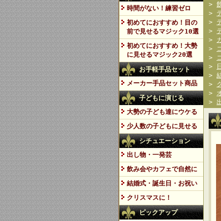
>
時間がない！練習ゼロ
>
>
初めてにおすすめ！目の
>
前で見せるマジック10選
>
初めてにおすすめ！大勢
>
に見せるマジック20選
>
>
お手軽手品セット
>
メーカー手品セット商品
>
>
子どもに演じる
>
大勢の子ども達にウケる
少人数の子どもに見せる
シチュエーション
出し物・一発芸
飲み会やカフェで自然に
結婚式・誕生日・お祝い
クリスマスに！
ピックアップ