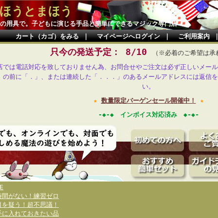
ほうとまほう
の用具で。子どもに演じる手品と簡単にできるマジック専門店
カート（カゴ）をみる
｜
マイページへログイン
｜
ご利用案内
只今の発送予定： 8/10
（※必着のご希望は承
店では電話対応を致しておりません為、お問合せやご注文は必ず正しいメール
」の前に「．」、または連続した「．．．」のあるメールアドレスには返信を
い。
★
数量限定バーゲンセール開催中！
★
-◆-◆ インボイス対応済み ◆-◆-
E
時間がない！練習ゼロ
目を疑う！超不思議！
手に入れておきたい品