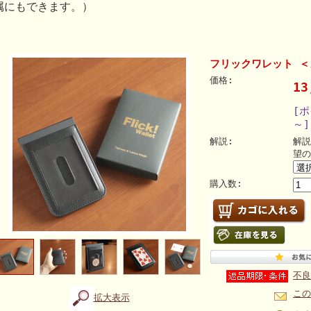
属にもできます。）
フリックワレット 
価格:
1
[ポ
～]
解説:
解説
望の
購入数:
不良
この
拡大表示