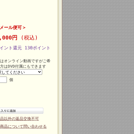
＜メール便可＞
3,000円
(税込)
イント還元 130ポイント
はオンライン動画ですがご希
方はDVD付属にもできます
個
品以外の返品交換不可
商品について問い合わせる