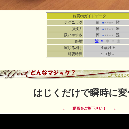
お買物ガイドデータ
テクニック
簡
★
★★★★
難
演技力
簡
★
★★★★
難
扱いやすさ
簡
★
★★★★
難
距離
近 *
中 * 遠
演じる相手
４歳以上
所要時間
１０秒～
はじくだけで瞬時に変
↓ 動画をご覧下さい！ ↓