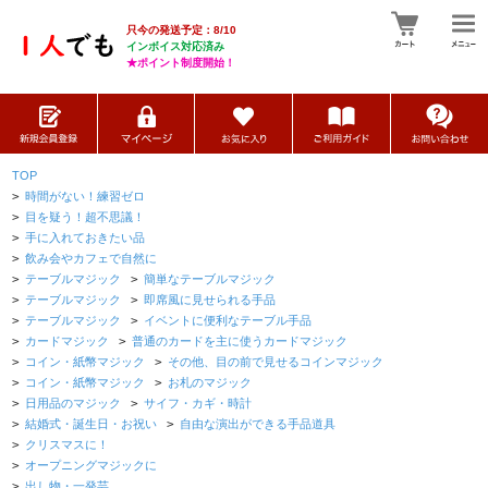
只今の発送予定：8/10
インボイス対応済み
★ポイント制度開始！
TOP
>
時間がない！練習ゼロ
>
目を疑う！超不思議！
>
手に入れておきたい品
>
飲み会やカフェで自然に
>
テーブルマジック
>
簡単なテーブルマジック
>
テーブルマジック
>
即席風に見せられる手品
>
テーブルマジック
>
イベントに便利なテーブル手品
>
カードマジック
>
普通のカードを主に使うカードマジック
>
コイン・紙幣マジック
>
その他、目の前で見せるコインマジック
>
コイン・紙幣マジック
>
お札のマジック
>
日用品のマジック
>
サイフ・カギ・時計
>
結婚式・誕生日・お祝い
>
自由な演出ができる手品道具
>
クリスマスに！
>
オープニングマジックに
>
出し物・一発芸