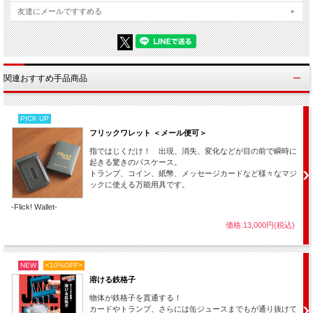
友達にメールですすめる
関連おすすめ手品商品
PICK UP
フリックワレット ＜メール便可＞
指ではじくだけ！ 出現、消失、変化などが目の前で瞬時に
起きる驚きのパスケース。
トランプ、コイン、紙幣、メッセージカードなど様々なマジ
ックに使える万能用具です。
-Flick! Wallet-
価格:13,000円(税込)
パスケースに入れたものが透明窓から見えた状態のまま指ではじくだ
けで瞬時に変化します！
白紙がお札になったり、名刺が印刷されたり、トランプが別のトラン
NEW
<10%OFF>
プになったり、絵が現れたり、コインが出現したり・・・パスケース
溶ける鉄格子
に入るものなら何でも使えますのでアイディア次第で色々なマジック
物体が鉄格子を貫通する！
ができます。
カードやトランプ、さらには缶ジュースまでもが通り抜けて