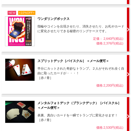
NEW
<10%OFF>
ワンダリングボックス
指輪やコインを出現させたり、消失させたり、お札やカード
に変化させたりできる秘密のリングケースです。
定価： 2,640円(税込)
価格:2,376円(税込)
スプリットデック［バイスクル］ ＜メール便可＞
半分にカットされた奇妙なトランプ。２人がそれぞれ全く自
由に取ったカードが・・・！
［赤 / 青］
価格:2,200円(税込)
メンタルフォトデック（ブランクデック）［バイスクル］
＜メール便可＞
表裏、真白いカードを一瞬でトランプに変化させます！
［赤 / 青］
価格:2,530円(税込)