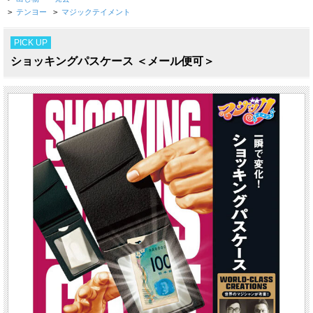
>
テンヨー
>
マジックテイメント
PICK UP
ショッキングパスケース ＜メール便可＞