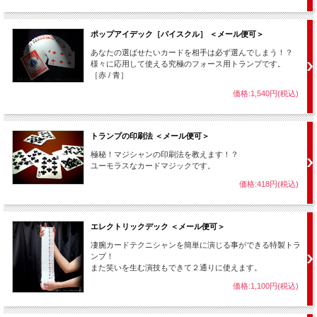
ポップアイデック［バイスクル］ ＜メール便可＞
あなたの選ばせたいカードを相手は必ず選んでしまう！？
様々に応用して使える究極のフォース用トランプです。
［赤 / 青］
価格:1,540円(税込)
トランプの印刷法 ＜メール便可＞
極秘！マジシャンの印刷法を教えます！？
ユーモラスなカードマジックです。
価格:418円(税込)
エレクトリックデック ＜メール便可＞
凄腕カードテクニシャンを簡単に演じる事ができる特製トラ
ンプ！
また笑いを生む演技もできて２通りに使えます。
価格:1,100円(税込)