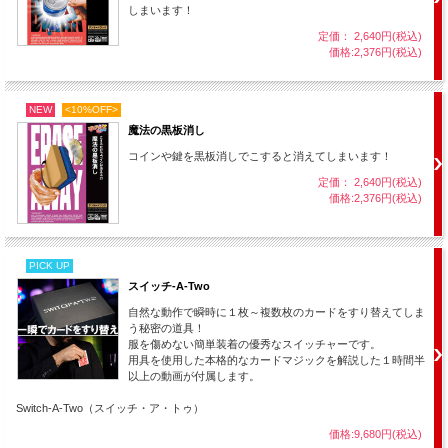
しまいます！
目の前で瞬間変化するビジュアルなマジックをお楽しみください。
定価： 2,640円(税込)
価格:2,376円(税込)
※この商品は傑作用具【
フリックワレット
】のテンヨー製タイプで
す。（マジックの内容は同じですがパスケースの材質が異なりま
NEW
<10%OFF>
す。）
魔法の黒板消し
コインや鍵を黒板消しでこすると消えてしまいます！
定価： 2,640円(税込)
価格:2,376円(税込)
PICK UP
スイッチ-A-Two
自然な動作で瞬時に１枚～複数枚のカードをすり替えてしま
う秘密の道具！
服を傷めない簡単装着の優秀なスイッチャーです。
用具を使用した本格的なカードマジックを解説した１時間半
以上の動画が付属します。
Switch-A-Two（スイッチ・ア・トゥ）
価格:9,680円(税込)