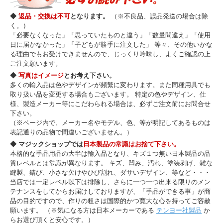
◆
返品・交換は不可
となります。
（※不良品、誤品発送の場合は除
く。）
「必要なくなった」「思っていたものと違う」「数量間違え」「使用
日に届かなかった」「子どもが勝手に注文した」 等々、その他いかな
る理由でもお受けできませんので、じっくり吟味し、よくご確認の上
ご注文願います。
◆
写真はイメージ
とお考え下さい。
多くの輸入品は色やデザインが頻繁に変わります。また同種用具でも
取り扱い品を変更する場合もございます。 特定の色やデザイン、仕
様、製造メーカー等にこだわられる場合は、必ずご注文前にお問合せ
下さい。
（※ページ内で、メーカー名やモデル、色、等が明記してあるものは
表記通りの品物で間違いございません。）
◆ マジックショップでは
日本製品の常識はお捨て下さい。
本格的な手品用品の大半は輸入品となり、キズ１つ無い日本製品の品
質レベルとは常識が異なります。 キズ、凹み、汚れ、塗装剥げ、雑な
縫製、錆び、小さな欠けやひび割れ、ダサいデザイン、等など・・・
当店では一定レベル以下は排除し、さらに一つ一つ出来る限りのメン
テナンスをしてからお届けしておりますが、「手品ができる事」が商
品の目的ですので、作りの粗さは国際的かつ寛大な心を持ってご容赦
願います。 （※気になる方は日本メーカーである
テンヨー社製品
か
らお選び頂くと安心です。）