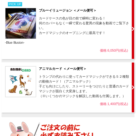
PICK UP
ブルーイリュージョン ＜メール便可＞
カードケースの色が目の前で瞬時に変わる！
何のカバーもなく一瞬で変わる驚異の現象を動画でご覧下さ
い。
カードマジックのオープニングに最高です！
-Blue Illusion-
価格:6,050円(税込)
アニマルカード ＜メール便可＞
トランプの代わりに使ってカードマジックができる５２種類
の動物カード！（アニマルデック）
子ども向けにしたり、ストーリーをつけたりと普通のカード
マジックが面白く大変身します。
（※いくつかのマジックを解説した動画も付属します。）
価格:1,400円(税込)