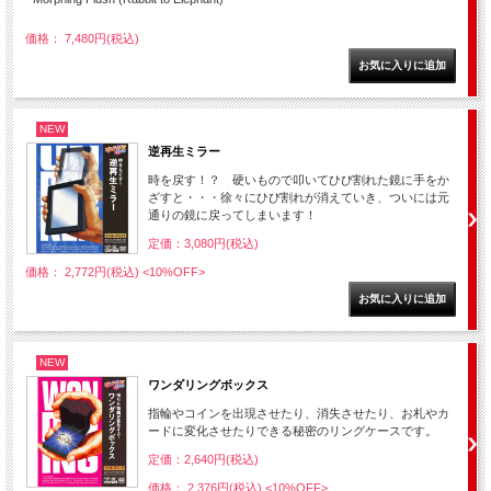
価格： 7,480円(税込)
NEW
逆再生ミラー
時を戻す！？ 硬いもので叩いてひび割れた鏡に手をか
ざすと・・・徐々にひび割れが消えていき、ついには元
通りの鏡に戻ってしまいます！
定価：3,080円(税込)
価格： 2,772円(税込)
<10%OFF>
NEW
ワンダリングボックス
指輪やコインを出現させたり、消失させたり、お札やカ
ードに変化させたりできる秘密のリングケースです。
定価：2,640円(税込)
価格： 2,376円(税込)
<10%OFF>