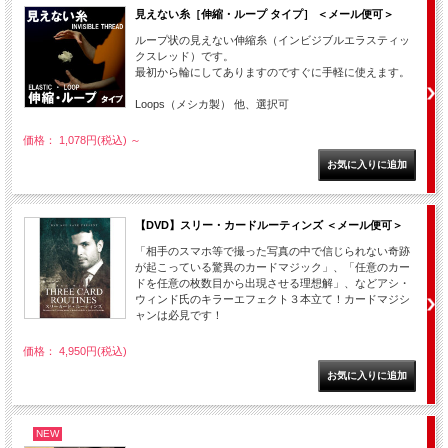
見えない糸［伸縮・ループ タイプ］ ＜メール便可＞
ループ状の見えない伸縮糸（インビジブルエラスティッ
クスレッド）です。
最初から輪にしてありますのですぐに手軽に使えます。
Loops（メシカ製） 他、選択可
価格： 1,078円(税込)
～
【DVD】スリー・カードルーティンズ ＜メール便可＞
「相手のスマホ等で撮った写真の中で信じられない奇跡
が起こっている驚異のカードマジック」、「任意のカー
ドを任意の枚数目から出現させる理想解」、などアシ・
ウィンド氏のキラーエフェクト３本立て！カードマジシ
ャンは必見です！
価格： 4,950円(税込)
NEW