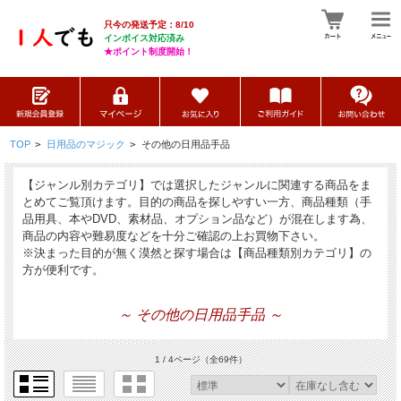
只今の発送予定：8/10
インボイス対応済み
★ポイント制度開始！
TOP
>
日用品のマジック
>
その他の日用品手品
【ジャンル別カテゴリ】では選択したジャンルに関連する商品をま
とめてご覧頂けます。目的の商品を探しやすい一方、商品種類（手
品用具、本やDVD、素材品、オプション品など）が混在します為、
商品の内容や難易度などを十分ご確認の上お買物下さい。
※決まった目的が無く漠然と探す場合は【商品種類別カテゴリ】の
方が便利です。
～ その他の日用品手品 ～
1 / 4ページ
（全69件）