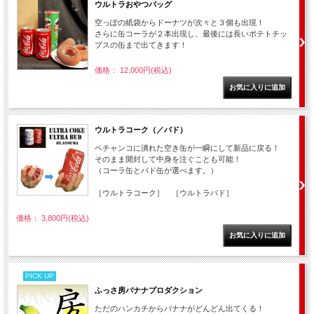
ウルトラおやつバッグ
空っぽの紙袋からドーナツが次々と３個も出現！
さらに缶コーラが２本出現し、最後には長いポテトチッ
プスの缶まで出てきます！
価格： 12,000円(税込)
ウルトラコーク（／バド）
ペチャンコに潰れた空き缶が一瞬にして新品に戻る！
そのまま開封して中身を注ぐことも可能！
（コーラ缶とバド缶が選べます。）
［ウルトラコーク］ ［ウルトラバド］
価格： 3,800円(税込)
PICK UP
ふっさ房バナナプロダクション
ただのハンカチからバナナがどんどん出てくる！