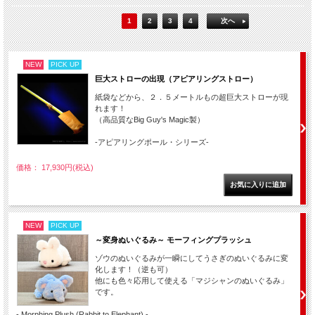
1
2
3
4
次へ
NEW
PICK UP
巨大ストローの出現（アピアリングストロー）
紙袋などから、２．５メートルもの超巨大ストローが現
れます！
（高品質なBig Guy's Magic製）
-アピアリングポール・シリーズ-
価格： 17,930円(税込)
NEW
PICK UP
～変身ぬいぐるみ～ モーフィングプラッシュ
ゾウのぬいぐるみが一瞬にしてうさぎのぬいぐるみに変
化します！（逆も可）
他にも色々応用して使える「マジシャンのぬいぐるみ」
です。
- Morphing Plush (Rabbit to Elephant) -