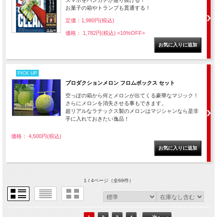
スマホをハンカチが通り抜ける！
お菓子の箱やトランプも貫通する！
定価：1,980円(税込)
価格： 1,782円(税込)
<10%OFF>
PICK UP
プロダクションメロン フロムボックス セット
空っぽの箱から何とメロンが出てくる豪華なマジック！
さらにメロンを消失させる事もできます。
超リアルなラテックス製のメロンはマジシャンなら是非
手に入れておきたい逸品！
価格： 4,500円(税込)
1 / 4ページ
（全69件）