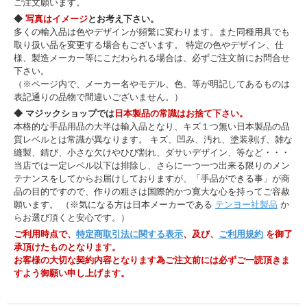
ご注文願います。
◆
写真はイメージ
とお考え下さい。
多くの輸入品は色やデザインが頻繁に変わります。また同種用具でも
取り扱い品を変更する場合もございます。 特定の色やデザイン、仕
様、製造メーカー等にこだわられる場合は、必ずご注文前にお問合せ
下さい。
（※ページ内で、メーカー名やモデル、色、等が明記してあるものは
表記通りの品物で間違いございません。）
◆ マジックショップでは
日本製品の常識はお捨て下さい。
本格的な手品用品の大半は輸入品となり、キズ１つ無い日本製品の品
質レベルとは常識が異なります。 キズ、凹み、汚れ、塗装剥げ、雑な
縫製、錆び、小さな欠けやひび割れ、ダサいデザイン、等など・・・
当店では一定レベル以下は排除し、さらに一つ一つ出来る限りのメン
テナンスをしてからお届けしておりますが、「手品ができる事」が商
品の目的ですので、作りの粗さは国際的かつ寛大な心を持ってご容赦
願います。 （※気になる方は日本メーカーである
テンヨー社製品
か
らお選び頂くと安心です。）
ご利用時点で、
特定商取引法に関する表示
、及び、
ご利用規約
を御了
承頂けたものとなります。
お客様の大切な契約内容となります為ご注文前には必ずご一読頂きま
すよう御願い申し上げます。