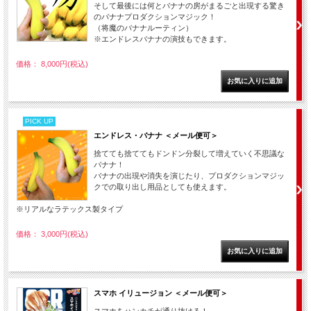
そして最後には何とバナナの房がまるごと出現する驚き
のバナナプロダクションマジック！
（将魔のバナナルーティン）
※エンドレスバナナの演技もできます。
価格： 8,000円(税込)
PICK UP
エンドレス・バナナ ＜メール便可＞
捨てても捨ててもドンドン分裂して増えていく不思議な
バナナ！
バナナの出現や消失を演じたり、プロダクションマジッ
クでの取り出し用品としても使えます。
※リアルなラテックス製タイプ
価格： 3,000円(税込)
スマホ イリュージョン ＜メール便可＞