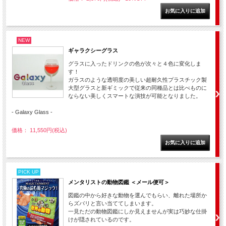
NEW
ギャラクシーグラス
グラスに入ったドリンクの色が次々と４色に変化しま
す！
ガラスのような透明度の美しい超耐久性プラスチック製
大型グラスと新ギミックで従来の同種品とは比べものに
ならない美しくスマートな演技が可能となりました。
- Galaxy Glass -
価格： 11,550円(税込)
PICK UP
メンタリストの動物図鑑 ＜メール便可＞
図鑑の中から好きな動物を選んでもらい、離れた場所か
らズバリと言い当ててしまいます。
一見ただの動物図鑑にしか見えませんが実は巧妙な仕掛
けが隠されているのです。