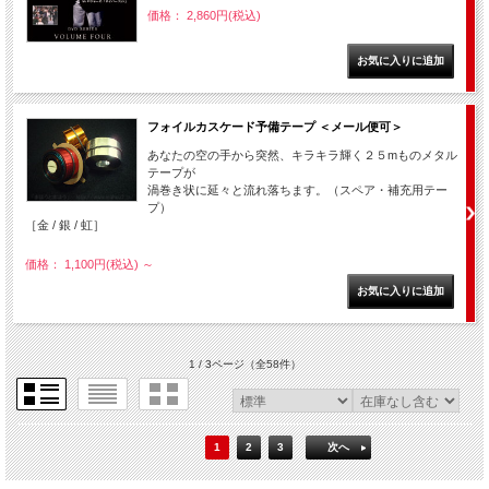
価格： 2,860円(税込)
フォイルカスケード予備テープ ＜メール便可＞
あなたの空の手から突然、キラキラ輝く２５mものメタル
テープが
渦巻き状に延々と流れ落ちます。（スペア・補充用テー
プ）
［金 / 銀 / 虹］
価格： 1,100円(税込)
～
1 / 3ページ
（全58件）
1
2
3
次へ