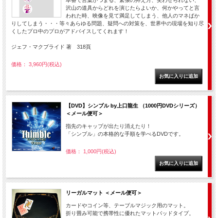
本番で言葉がつまる、緊張の抑え方、笑わせられない、
沢山の道具からどれを演じたらよいか、何かやってと言
われた時、映像を見て満足してしまう、他人のマネばか
りしてしまう・・・等々あらゆる問題、疑問への対策を、世界中の現場を知り尽
くしたプロ中のプロがアドバイスしてくれます！
ジェフ・マクブライド 著 318頁
価格： 3,960円(税込)
【DVD】シンブル by上口龍生 （1000円DVDシリーズ）
＜メール便可＞
指先のキャップが出たり消えたり！
「シンブル」の本格的な手順を学べるDVDです。
価格： 1,000円(税込)
リーガルマット ＜メール便可＞
カードやコイン等、テーブルマジック用のマット。
折り畳み可能で携帯性に優れたマットパッドタイプ。