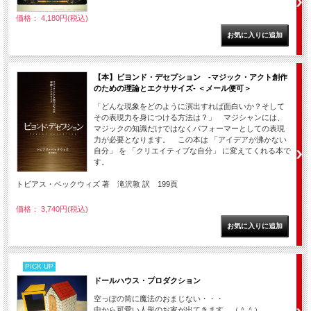
価格： 4,180円(税込)
【本】ビヨンド・デセプション -マジック・アクト創作
のための理論とエクササイズ- ＜メール便可＞
「どんな現象をどのように演出すれば面白いか？そして
その表現力を身につける方法は？」 マジシャンには、
マジックの知識だけではなくパフォーマーとしての表現
力が必要となります。 この本は 「アイデアが沸かない
自分」 を 「クリエイティブな自分」 に変えてくれる本で
す。
トビアス・ベックウィズ 著 滝沢敦 訳 199頁
価格： 3,740円(税込)
PICK UP
ドールハウス・プロダクション
空っぽの筒に魔法のおまじない・・・
中から可愛い人形のお家が出てきます。（＾＾）