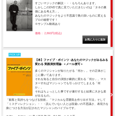
すごいマジックの解説・・・もちろんあります。
しかしこのDVDで真に見ていただきたいのは「タネの裏
側にある考え方」。
あなたのマジックをより不思議で奥の深いものに変える
プロの秘密です！
※サンプル動画あり
価格： 2,860円(税込)
PICK UP
【本】ファイブ・ポインツ -あなたのマジックがみるみる
変わる 実践演技理論- ＜メール便可＞
多くのマジシャンが知りたがる「何か」。その正体がこ
こに書いてあります。
それを知ると自分の演技が劇的に変わる「何か」。マス
ターすればマジシャンでも引っかけてしまえる「何
か」。
それはちょっとした事ですが遂行すると結果に大きな差
が出るもの。
「観客と気持ちをつなげる技術」「マジカルな雰囲気を作り出す方法」そして
「ミスディレクション」・・・読んでいない人とは段違いの不思議さ、表現力を
身につける方法が記されたマジシャンのバイブルです。