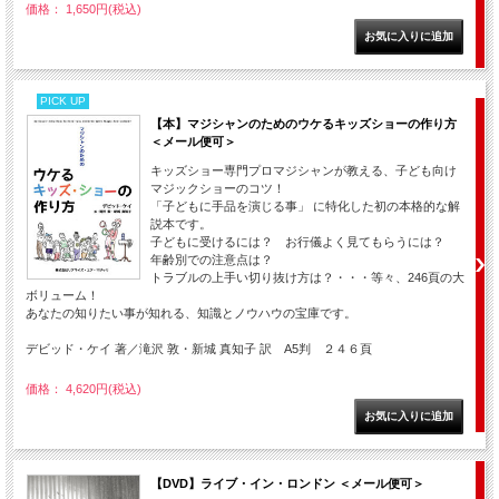
価格： 1,650円(税込)
PICK UP
【本】マジシャンのためのウケるキッズショーの作り方
＜メール便可＞
キッズショー専門プロマジシャンが教える、子ども向け
マジックショーのコツ！
「子どもに手品を演じる事」 に特化した初の本格的な解
説本です。
子どもに受けるには？ お行儀よく見てもらうには？
年齢別での注意点は？
トラブルの上手い切り抜け方は？・・・等々、246頁の大
ボリューム！
あなたの知りたい事が知れる、知識とノウハウの宝庫です。
デビッド・ケイ 著／滝沢 敦・新城 真知子 訳 A5判 ２４６頁
価格： 4,620円(税込)
【DVD】ライブ・イン・ロンドン ＜メール便可＞