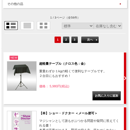
その他の品
1 / 3ページ
（全58件）
1
2
3
次へ
NEW
超軽量テーブル（クロス色：金）
重量わずか１kgの軽くて便利なテーブルです。
２台目にもおすすめ！
価格： 5,980円(税込)
【本】ショー・ドクター ＜メール便可＞
マジシャンとして誰もがぶつかる問題や疑問に答えてく
れる書！