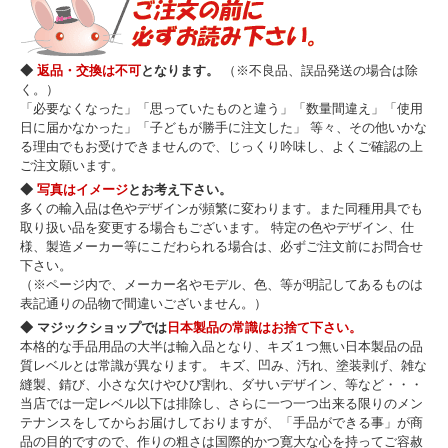
◆
返品・交換は不可
となります。
（※不良品、誤品発送の場合は除
く。）
「必要なくなった」「思っていたものと違う」「数量間違え」「使用
日に届かなかった」「子どもが勝手に注文した」 等々、その他いかな
る理由でもお受けできませんので、じっくり吟味し、よくご確認の上
ご注文願います。
◆
写真はイメージ
とお考え下さい。
多くの輸入品は色やデザインが頻繁に変わります。また同種用具でも
取り扱い品を変更する場合もございます。 特定の色やデザイン、仕
様、製造メーカー等にこだわられる場合は、必ずご注文前にお問合せ
下さい。
（※ページ内で、メーカー名やモデル、色、等が明記してあるものは
表記通りの品物で間違いございません。）
◆ マジックショップでは
日本製品の常識はお捨て下さい。
本格的な手品用品の大半は輸入品となり、キズ１つ無い日本製品の品
質レベルとは常識が異なります。 キズ、凹み、汚れ、塗装剥げ、雑な
縫製、錆び、小さな欠けやひび割れ、ダサいデザイン、等など・・・
当店では一定レベル以下は排除し、さらに一つ一つ出来る限りのメン
テナンスをしてからお届けしておりますが、「手品ができる事」が商
品の目的ですので、作りの粗さは国際的かつ寛大な心を持ってご容赦