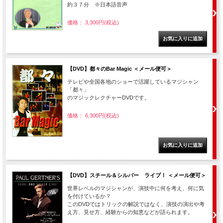
約３７分 ※日本語音声
価格： 3,300円(税込)
【DVD】都々のBar Magic ＜メール便可＞
テレビや全国各地のショーで活躍しているマジシャン
「都々」
のマジックレクチャーDVDです。
価格： 6,300円(税込)
【DVD】スチール＆シルバー ライブ！ ＜メール便可＞
世界レベルのマジシャンが、演技中に何を考え、何に気
を付けているか？
このDVDではトリックの解説ではなく、演技の演出や考
え方、見せ方、経験からの知恵などが語られます。