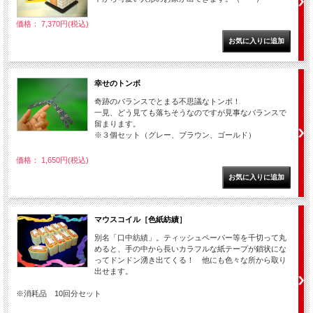
価格： 7,370円(税込)
幸せのトンボ
奇跡のバランスでとまる不思議なトンボ！
一見、どう見ても落ちそうなのですが見事なバランスで
留まります。
※３個セット（グレー、ブラウン、ゴールド）
価格： 1,650円(税込)
マウスコイル［色紙紡績］
別名「口中紡績」。ティッシュペーパー等を千切って丸
めると、手の中から長いカラフルな紙テープが鎖状にな
ってドンドン湧き出てくる！ 他にも色々な所から取り
出せます。
※消耗品 10回分セット