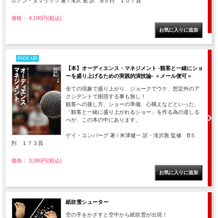
ホアン・タマリッツ 著 / 滝沢 敦 訳 B５判 １０７頁
価格： 4,180円(税込)
PICK UP
【本】オーディエンス・マネジメント -観客と一緒にショ
ーを盛り上げるための実践的演技論- ＜メール便可＞
全ての現象で盛り上がり、ジョークでウケ、想定外のア
クシデントで困惑する事も無し！
観客への接し方、ショーの準備、心構えなどといった、
「観客と一緒に盛り上がれるショー」を作る為の道しる
べが、この本の中にあります。
ゲイ・ユンバーグ 著 / 米津健一 訳・滝沢敦 監修 B５
判 １７３頁
価格： 3,080円(税込)
紙吹雪シューター
空の手をかざすと空中から紙吹雪が出現！