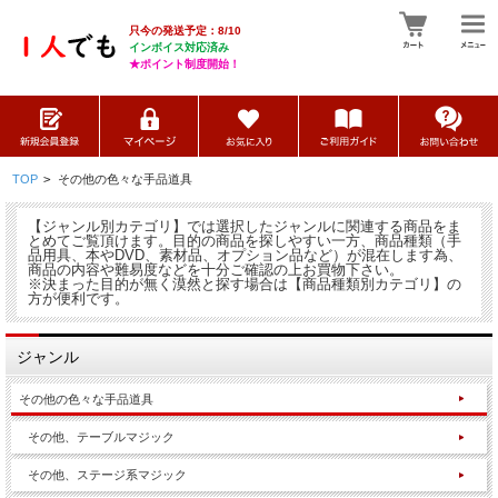
只今の発送予定：8/10
インボイス対応済み
★ポイント制度開始！
TOP
>
その他の色々な手品道具
【ジャンル別カテゴリ】では選択したジャンルに関連する商品をま
とめてご覧頂けます。目的の商品を探しやすい一方、商品種類（手
品用具、本やDVD、素材品、オプション品など）が混在します為、
商品の内容や難易度などを十分ご確認の上お買物下さい。
※決まった目的が無く漠然と探す場合は【商品種類別カテゴリ】の
方が便利です。
ジャンル
その他の色々な手品道具
その他、テーブルマジック
その他、ステージ系マジック