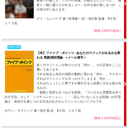
観客への接し方、ショーの準備、心構えなどといった、「観
客と一緒に盛り上がれるショー」を作る為の道しるべが、こ
の本の中にあります。
ゲイ・ユンバーグ 著 / 米津健一 訳・滝沢敦 監修 B５判
１７３頁
価格:3,080円(税込)
PICK UP
【本】ファイブ・ポインツ -あなたのマジックがみるみる変
わる 実践演技理論- ＜メール便可＞
多くのマジシャンが知りたがる「何か」。その正体がここに
書いてあります。
それを知ると自分の演技が劇的に変わる「何か」。マスター
すればマジシャンでも引っかけてしまえる「何か」。
それはちょっとした事ですが遂行すると結果に大きな差が出
るもの。
「観客と気持ちをつなげる技術」「マジカルな雰囲気を作り
出す方法」そして「ミスディレクション」・・・読んでいない人とは段違いの不思
議さ、表現力を身につける方法が記されたマジシャンのバイブルです。
ホアン・タマリッツ 著 / 滝沢 敦 訳 B５判 １０７頁
価格:4,180円(税込)