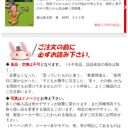
いう、現役プロからみたプロの悩みや考え方を、師匠と弟子
のやり取りから読み解く指南書。
藤山新太郎 著 A5判 ３５２頁
価格:2,750円(税込)
◆
返品・交換は不可
となります。
（※不良品、誤品発送の場合は除
く。）
「必要なくなった」「思っていたものと違う」「数量間違え」「使用
日に届かなかった」「子どもが勝手に注文した」 等々、その他いかな
る理由でもお受けできませんので、じっくり吟味し、よくご確認の上
ご注文願います。
◆
写真はイメージ
とお考え下さい。
多くの輸入品は色やデザインが頻繁に変わります。また同種用具でも
取り扱い品を変更する場合もございます。 特定の色やデザイン、仕
様、製造メーカー等にこだわられる場合は、必ずご注文前にお問合せ
下さい。
（※ページ内で、メーカー名やモデル、色、等が明記してあるものは