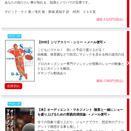
あなたの知りたい事が知れる、知識とノウハウの宝庫です。
デビッド・ケイ 著／滝沢 敦・新城 真知子 訳 A5判 ２４６頁
価格:4,620円(税込)
PICK UP
【DVD】シリアスリー・シリー ＜メール便可＞
こどもにウケル！ 笑いと手品で盛り上がる！
幼稚園、保育園などで幼児にマジックを見せる時の成功の法
則！
プロのキッズショー専門マジシャンが実際のショーの映像と
ともにポイントを解説。
※サンプル動画あり
価格:2,860円(税込)
在庫切れ
PICK UP
【本】オーディエンス・マネジメント -観客と一緒にショー
を盛り上げるための実践的演技論- ＜メール便可＞
全ての現象で盛り上がり、ジョークでウケ、想定外のアクシ
デントで困惑する事も無し！