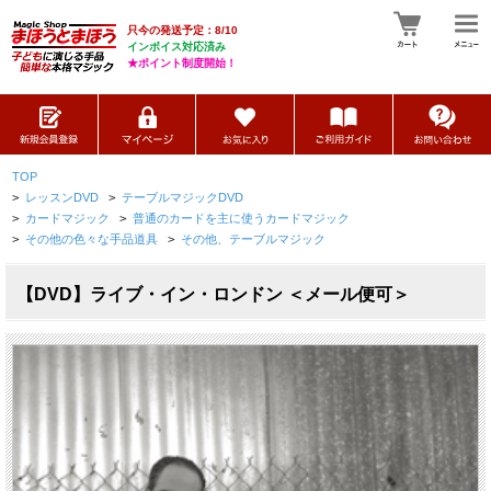
只今の発送予定：8/10
インボイス対応済み
★ポイント制度開始！
TOP
>
レッスンDVD
>
テーブルマジックDVD
>
カードマジック
>
普通のカードを主に使うカードマジック
>
その他の色々な手品道具
>
その他、テーブルマジック
【DVD】ライブ・イン・ロンドン ＜メール便可＞