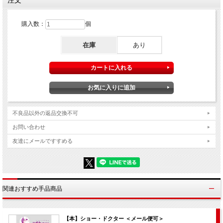
注文
ライブ・イン・ロンドン
（ジェイミー・イアン・スイス）収録時間：１時間２２分
購入数：
個
難易度（メーカー基準）：★★★☆☆
※以下メーカーカタログより許可をいただき転載
在庫
あり
【概要】
スライハンドの芸術性が高く評価されたジェイミー・イアン・スイスは、フ
ォーチュン500に名を連ねる会社からスミソニアン学術協会まで、アメリカ中
で幅広くパフォーマンスをしています。
1997年に始まりニューヨークで最も長く続いているマジック・ショー「マン
デー・ナイト・マジック」のプロデューサーを務め、アメリカ、ヨーロッ
パ、日本でのテレビ出演を初め、CBSの「48アワーズ」、PBSの「ノヴ
不良品以外の返品交換不可
ァ」、PBSのドキュメンタリー番組「アート・オブ・マジック」、コメディ・
お問い合わせ
セントラル、そして「トゥディ・ショー」には何度も出演しています。
友達にメールですすめる
ペン＆テラーの人気番組「シン・シティ・スペキュタクラー」シリーズでも
脚本家兼プロデューサーを務め、マルコ・テンペストの「バーチャル・マジ
シャン」では脚本家兼ディレクターを、ディスカバリー・チャンネルの「ク
ラッキング・ザ・コンゲーム」では自ら企画、プロデュース、実演をしまし
た。
また「ファンタスティックス」など映画のコンサルティングもしています。
関連おすすめ手品商品
また著述家としても高く評価されています。
高い評価を得た「シャッターリング・イリュージョン」の著者であり、「ア
ート・オブ・マジック：PBSスペシャル」やエドワード・タフテの「ビジュア
ル・エクスプラネーション」では共同執筆者として参加。
【本】ショー・ドクター ＜メール便可＞