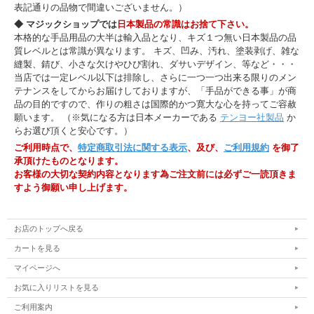
表記通りの品物で間違いございません。）
◆ マジックショップでは
日本製品の常識はお捨て下さい。
本格的な手品用品の大半は輸入品となり、キズ１つ無い日本製品の品
質レベルとは常識が異なります。 キズ、凹み、汚れ、塗装剥げ、雑な
縫製、錆び、小さな欠けやひび割れ、ダサいデザイン、等など・・・
当店では一定レベル以下は排除し、さらに一つ一つ出来る限りのメン
テナンスをしてからお届けしておりますが、「手品ができる事」が商
品の目的ですので、作りの粗さは国際的かつ寛大な心を持ってご容赦
願います。 （※気になる方は日本メーカーである
テンヨー社製品
か
らお選び頂くと安心です。）
ご利用時点で、
特定商取引法に関する表示
、及び、
ご利用規約
を御了
承頂けたものとなります。
お客様の大切な契約内容となります為ご注文前には必ずご一読頂きま
すよう御願い申し上げます。
お店のトップへ戻る
カートを見る
マイページへ
お気に入りリストを見る
ご利用案内