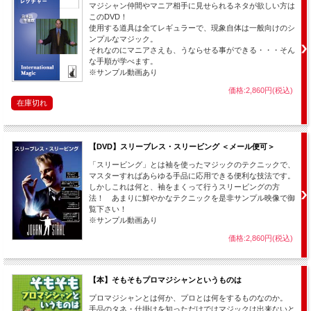
マジシャン仲間やマニア相手に見せられるネタが欲しい方は
このDVD！
使用する道具は全てレギュラーで、現象自体は一般向けのシ
ンプルなマジック。
それなのにマニアさえも、うならせる事ができる・・・そん
な手順が学べます。
※サンプル動画あり
価格:2,860円(税込)
在庫切れ
【DVD】スリーブレス・スリービング ＜メール便可＞
「スリービング」とは袖を使ったマジックのテクニックで、
マスターすればあらゆる手品に応用できる便利な技法です。
しかしこれは何と、袖をまくって行うスリービングの方
法！ あまりに鮮やかなテクニックを是非サンプル映像で御
覧下さい！
※サンプル動画あり
価格:2,860円(税込)
【本】そもそもプロマジシャンというものは
プロマジシャンとは何か、プロとは何をするものなのか。
手品のタネ・仕掛けを知っただけではマジックは出来ないと