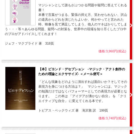
またペン＆テラーの「ハウ・トゥー・プレイ・ウィズ・ユア・フード」では
マジシャンとして誰もがぶつかる問題や疑問に答えてくれる
クリエイティブ・コンサルティングも務めました。
書！
「マジック・フォー・ダミー」や「スケプティック・マガジン」に寄稿し、
本番で言葉がつまる、緊張の抑え方、笑わせられない、沢山
「ジニー」誌ではコラムニストを務め、ニューヨーク・プレスでは「絶対読
の道具からどれを演じたらよいか、何かやってと言われた
むべき、読めば必ず恐怖を覚えるマジック界のミチコ・カクタニだ」と評さ
時、映像を見て満足してしまう、他人のマネばかりしてしま
れました。
う・・・等々あらゆる問題、疑問への対策を、世界中の現場を知り尽くしたプロ中
のプロがアドバイスしてくれます！
さらに13ヶ国でスライハンド・マジックの芸術性についてレクチャーし、
「カード・クリニック：あなたのマジックが3日で変わる」という、カードの
ジェフ・マクブライド 著 318頁
スライハンドを中心とした熱いセミナーを主催しています。
価格:3,960円(税込)
【収録内容】
このDVDには現場プロが培った実用的なアイデア、実際のプロ生活で取捨選
択したアイデア、マジックを演じることへの深い考察が詰め込まれていま
【本】ビヨンド・デセプション -マジック・アクト創作の
す。
ための理論とエクササイズ- ＜メール便可＞
ジェイミーが振るう熱弁と会場の興奮をそのままにライブ形式でお届けしま
す。
「どんな現象をどのように演出すれば面白いか？そしてその
表現力を身につける方法は？」 マジシャンには、マジック
◆ ウィッシュ・フルフィルメント
の知識だけではなくパフォーマーとしての表現力が必要とな
ります。 この本は 「アイデアが沸かない自分」 を 「クリ
ブックマッチを絡めたカード手順。
エイティブな自分」 に変えてくれる本です。
エンターテイメント性に満ち溢れ、観客を煙に巻く数段階のオチは、妥協を
しないプロの演技だからこそ。
トビアス・ベックウィズ 著 滝沢敦 訳 199頁
◆ キス・オブ・ビッグアップル
価格:3,740円(税込)
多くのマジシャンに馴染み深いプロット「消えたカードがあり得ない場所か
ら出現する」の最終形！
ジェイミー考案の「アンダー・ザ・スプレッド・フォールド」を含む３種類