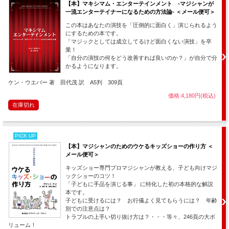
【本】マキシマム・エンターテインメント -マジシャンが
のカード・フォールディングが解説されています。
一流エンターテイナーになるための方法論- ＜メール便可＞
◆ アニメイテッド・リング
この本はあなたの演技を「圧倒的に面白く」演じられるよう
にするための本です。
元になっているのはアル・ベイカーのアイデア。
「マジックとしては成立してるけど面白くない演技」を卒
インビジブル・スレッドを使った、簡単ながらも一番インパクトの強い現
業！
象。
「自分の演技の何をどう改善すれば良いのか？」が自分で分
解説の中でインビジブル・スレッドについての考察を交えます。
かるようになります。
◆ 目標
ケン・ウエバー 著 田代茂 訳 A5判 309頁
マジシャンであるからには誰もが意識すべき考え方、プリンシプル。あなた
のマジックが変わります。
価格:4,180円(税込)
緻密に構成されたパフォーマンス、長年かけて磨き上げられた理論、心から
在庫切れ
モチベーションが上がる瞬間。
これは単なるマジックのレクチャーではありません。あなたの人生のレクチ
ャーです。
PICK UP
【本】マジシャンのためのウケるキッズショーの作り方 ＜
Live in London by Jamy Ian Swiss
メール便可＞
キッズショー専門プロマジシャンが教える、子ども向けマジ
ックショーのコツ！
「子どもに手品を演じる事」 に特化した初の本格的な解説
本です。
子どもに受けるには？ お行儀よく見てもらうには？ 年齢
別での注意点は？
トラブルの上手い切り抜け方は？・・・等々、246頁の大ボ
リューム！