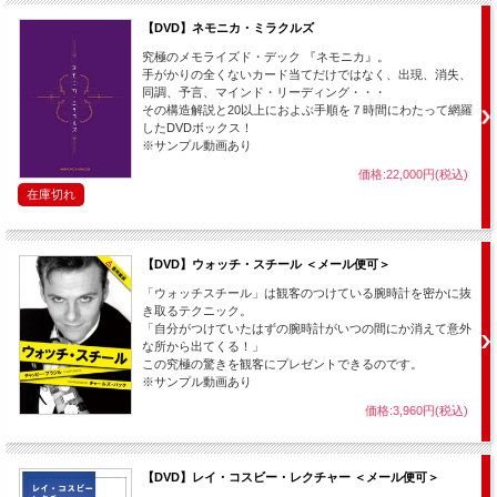
【DVD】ネモニカ・ミラクルズ
究極のメモライズド・デック 『ネモニカ』。
手がかりの全くないカード当てだけではなく、出現、消失、
同調、予言、マインド・リーディング・・・
その構造解説と20以上におよぶ手順を７時間にわたって網羅
したDVDボックス！
※サンプル動画あり
価格:22,000円(税込)
在庫切れ
【DVD】ウォッチ・スチール ＜メール便可＞
「ウォッチスチール」は観客のつけている腕時計を密かに抜
き取るテクニック。
「自分がつけていたはずの腕時計がいつの間にか消えて意外
な所から出てくる！」
この究極の驚きを観客にプレゼントできるのです。
※サンプル動画あり
価格:3,960円(税込)
【DVD】レイ・コスビー・レクチャー ＜メール便可＞