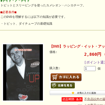
◆テイト・ア・テイト
トピットとスリービングを使ったカメレオン・ハンカチーフ。
■必要条件■
このDVDを理解するには以下の知識が必要です。
・トピット、ダイチューブの基礎知識
【DVD】ラッピング・イット・ア
価格:
2,860円
[ポイント還
購入数:
個
不良品以外の