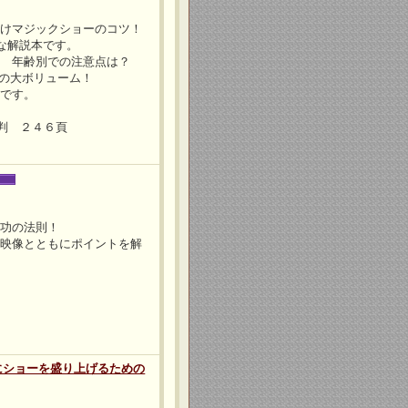
向けマジックショーのコツ！
な解説本です。
？ 年齢別での注意点は？
頁の大ボリューム！
庫です。
5判 ２４６頁
成功の法則！
の映像とともにポイントを解
にショーを盛り上げるための