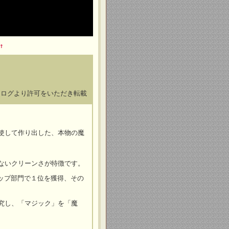
↑
タログより許可をいただき転載
使して作り出した、本物の魔
ないクリーンさが特徴です。
アップ部門で１位を獲得、その
究し、「マジック」を「魔