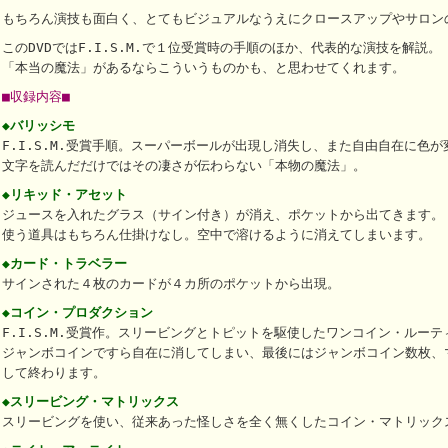
もちろん演技も面白く、とてもビジュアルなうえにクロースアップやサロン
このDVDではF.I.S.M.で１位受賞時の手順のほか、代表的な演技を解説。
「本当の魔法」があるならこういうものかも、と思わせてくれます。
■収録内容■
◆バリッシモ
F.I.S.M.受賞手順。スーパーボールが出現し消失し、また自由自在に色
文字を読んだだけではその凄さが伝わらない「本物の魔法」。
◆リキッド・アセット
ジュースを入れたグラス（サイン付き）が消え、ポケットから出てきます。
使う道具はもちろん仕掛けなし。空中で溶けるように消えてしまいます。
◆カード・トラベラー
サインされた４枚のカードが４カ所のポケットから出現。
◆コイン・プロダクション
F.I.S.M.受賞作。スリービングとトピットを駆使したワンコイン・ルーテ
ジャンボコインですら自在に消してしまい、最後にはジャンボコイン数枚、
して終わります。
◆スリービング・マトリックス
スリービングを使い、従来あった怪しさを全く無くしたコイン・マトリック