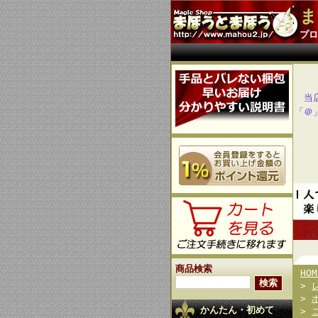
ま
プロ
当
「＠
商品検索
HOM
>
>
かんたん・初めて
>