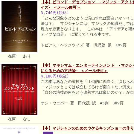
【本】ビヨンド・デセプション -マジック・アクト
イズ- ＜メール便可＞
3,740円(税込)
「どんな現象をどのように演出すれば面白いか？そ
法は？」 マジシャンには、マジックの知識だけで
現力が必要となります。 この本は 「アイデアが沸
ティブな自分」 に変えてくれる本です。
トビアス・ベックウィズ 著 滝沢敦 訳 199頁
在庫 あり
【本】マキシマム・エンターテインメント -マジシ
になるための方法論- ＜メール便可＞
4,180円(税込)
この本はあなたの演技を「圧倒的に面白く」演じら
「マジックとしては成立してるけど面白くない演技
「自分の演技の何をどう改善すれば良いのか？」が
ケン・ウエバー 著 田代茂 訳 A5判 309頁
在庫 なし
【本】マジシャンのためのウケるキッズショーの作り