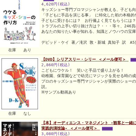
4,620円(税込)
キッズショー専門プロマジシャンが教える、子ども
「子どもに手品を演じる事」 に特化した初の本格的
子どもに受けるには？ お行儀よく見てもらうには
トラブルの上手い切り抜け方は？・・・等々、246
あなたの知りたい事が知れる、知識とノウハウの宝
デビッド・ケイ 著／滝沢 敦・新城 真知子 訳 A
在庫 あり
【DVD】シリアスリー・シリー ＜メール便可＞
2,860円(税込)
こどもにウケル！ 笑いと手品で盛り上がる！
幼稚園、保育園などで幼児にマジックを見せる時の
プロのキッズショー専門マジシャンが実際のショー
説。
※サンプル動画あり
在庫 なし
【本】オーディエンス・マネジメント -観客と一緒
実践的演技論- ＜メール便可＞
3,080円(税込)