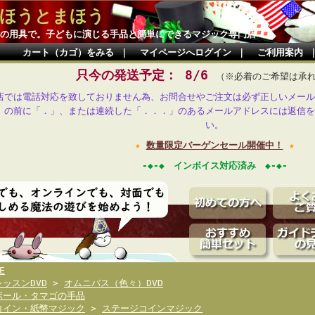
ほうとまほう
の用具で。子どもに演じる手品と簡単にできるマジック専門店
カート（カゴ）をみる
｜
マイページへログイン
｜
ご利用案内
只今の発送予定： 8/6
（※必着のご希望は承
店では電話対応を致しておりません為、お問合せやご注文は必ず正しいメール
」の前に「．」、または連続した「．．．」のあるメールアドレスには返信を
い。
★
数量限定バーゲンセール開催中！
★
-◆-◆ インボイス対応済み ◆-◆-
E
レッスンDVD
>
オムニバス（色々）DVD
ボール・タマゴの手品
コイン・紙幣マジック
>
ステージコインマジック