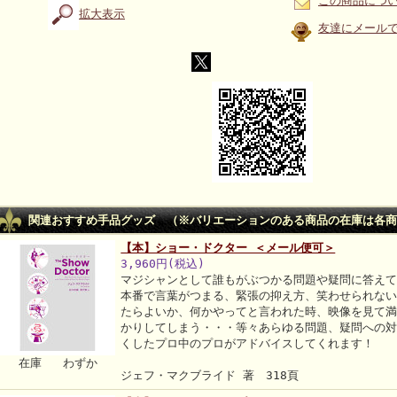
この商品につ
拡大表示
友達にメール
関連おすすめ手品グッズ （※バリエーションのある商品の在庫は各商
【本】ショー・ドクター ＜メール便可＞
3,960円(税込)
マジシャンとして誰もがぶつかる問題や疑問に答え
本番で言葉がつまる、緊張の抑え方、笑わせられな
たらよいか、何かやってと言われた時、映像を見て
かりしてしまう・・・等々あらゆる問題、疑問への
くしたプロ中のプロがアドバイスしてくれます！
在庫 わずか
ジェフ・マクブライド 著 318頁