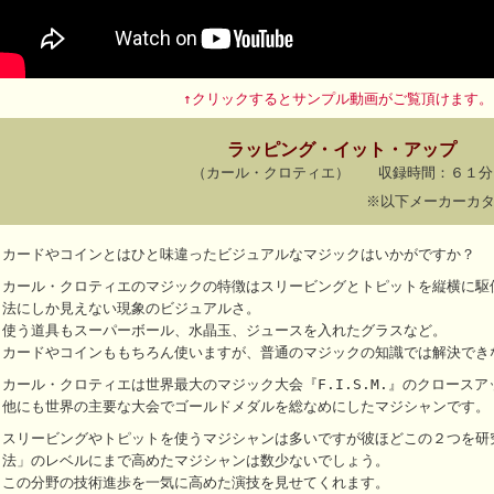
↑クリックするとサンプル動画がご覧頂けます。
ラッピング・イット・アップ
（カール・クロティエ） 収録時間：６１分
※以下メーカーカ
カードやコインとはひと味違ったビジュアルなマジックはいかがですか？
カール・クロティエのマジックの特徴はスリービングとトピットを縦横に駆
法にしか見えない現象のビジュアルさ。
使う道具もスーパーボール、水晶玉、ジュースを入れたグラスなど。
カードやコインももちろん使いますが、普通のマジックの知識では解決でき
カール・クロティエは世界最大のマジック大会『F.I.S.M.』のクロース
他にも世界の主要な大会でゴールドメダルを総なめにしたマジシャンです。
スリービングやトピットを使うマジシャンは多いですが彼ほどこの２つを研
法」のレベルにまで高めたマジシャンは数少ないでしょう。
この分野の技術進歩を一気に高めた演技を見せてくれます。