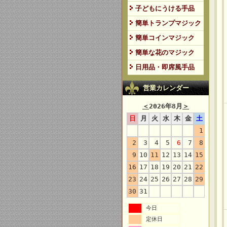
子どもにうける手品
簡単トランプマジック
簡単コインマジック
簡単な花のマジック
日用品・即席風手品
営業カレンダー
＜
2026年8月
＞
日
月
火
水
木
金
土
1
2
3
4
5
6
7
8
9
10
11
12
13
14
15
16
17
18
19
20
21
22
23
24
25
26
27
28
29
30
31
今日
定休日