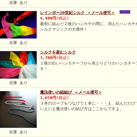
在庫 あり
レインボー20世紀シルク ＜メール便可＞
4,400円
(税込)
最初に結んだ２枚のハンカチの間に、消えたハンカチ
シルクマジックの大傑作！
在庫 あり
シルクを産むシルク
3,700円
(税込)
１枚の白いハンカチーフから色とりどりのハンカチー
す！
在庫 あり
魔法使いの紐結び ＜メール便可＞
1,650円
(税込)
３本のロープをつなげて１本に・・・え、結んだだけ
いえいえ魔法使いの結び方はここからですよ。
在庫 あり