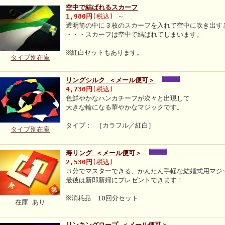
空中で結ばれるスカーフ
1,980円
(税込)
～
透明筒の中に３枚のスカーフを入れて空中に吹き出す
・・・スカーフは空中で結ばれてしまいます。
※紅白セットもあります。
タイプ別在庫
リングシルク ＜メール便可＞
4,730円
(税込)
色鮮やかなハンカチーフが次々と出現して
大きな輪になる華やかなマジックです。
タイプ： ［カラフル／紅白］
タイプ別在庫
寿リング ＜メール便可＞
2,530円
(税込)
３分でマスターできる、かんたん手軽な結婚式用マジ
最後は新郎新婦にプレゼントできます！
※消耗品 10回分セット
在庫 あり
リンキングロープ ＜メール便可＞