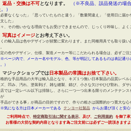
◆
返品・交換は不可
となります。
（※不良品、誤品発送の場
ラ
。）
「必要なくなった」「思っていたものと違う」「数量間違え」「使用日に届か
注文した」
等々、その他いかなる理由でもお受けできませんので、じっくり吟味し、よく
◆
写真はイメージ
とお考え下さい。
多くの輸入品は色やデザインが頻繁に変わります。また同種用具でも取り扱い
す。
特定の色やデザイン、仕様、製造メーカー等にこだわられる場合は、必ずご注
（※ページ内で、メーカー名やモデル、色、等が明記してあるものは表記通り
ん。）
◆ マジックショップでは
日本製品の常識はお捨て下さい。
本格的な手品用品の大半は輸入品となり、キズ１つ無い日本製品の品質レベル
キズ、凹み、汚れ、塗装剥げ、雑な縫製、錆び、小さな欠けやひび割れ、ダサ
当店では一定レベル以下は排除し、さらに一つ一つ出来る限りのメンテナンス
すが
「手品ができる事」が商品の目的ですので、作りの粗さは国際的かつ寛大な心
（※気になる方は日本メーカーである
テンヨー社製品
からお選び頂くと安心
ご利用時点で、
特定商取引法に関する表示
、及び、
ご利用規約
を御了承
お客様の大切な契約内容となります為ご注文前には必ずご一読頂きますよ