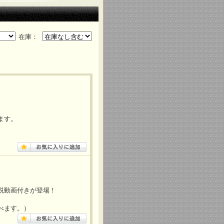
在庫：
ます。
説動画付きが登場！
べます。）