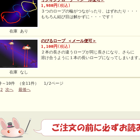
1,980円
(税込)
３つのロープの輪がつながったり、はずれたり・・・
もちろん結び目は解かずに・・・です！
在庫 あり
のびるロープ ＜メール便可＞
1,100円
(税込)
２本の長さの違うロープが同じ長さになり、さらに
溶け合うように１本の長いロープになってしまいます
在庫 なし
件～10件 （全11件） 1/2ページ
2
次へ
最後へ