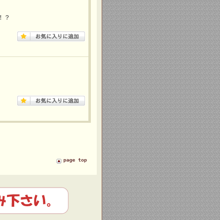
！？
。
page top