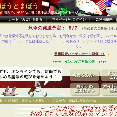
ほうとまほう
の用具で。子どもに演じる手品と簡単にできるマジック専門店
カート（カゴ）をみる
｜
マイページへログイン
｜
ご利用案内
只今の発送予定： 8/7
（※必着のご希望は承
店では電話対応を致しておりません為、お問合せやご注文は必ず正しいメール
」の前に「．」、または連続した「．．．」のあるメールアドレスには返信を
い。
★
数量限定バーゲンセール開催中！
★
-◆-◆ インボイス対応済み ◆-◆-
E
>
結婚式・誕生日・お祝い
> つながる、結ばれる等の手品
～ つながる、結ばれる等
おめでたい意味のあるマジッ