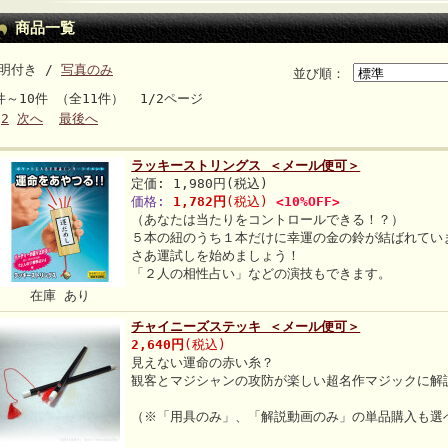
商品一覧
明付き /
写真のみ
並び順：
件～10件 （全11件） 1/2ページ
2
次へ
最後へ
ラッキーストリングス ＜メール便可＞
定価: 1,980円(税込)
価格:
1,782円
(税込)
<10%OFF>
（あなたは当たりをコントロールできる！？）
５本の紐のうち１本だけに幸運の金の鈴が結ばれてい
さあ運試しを始めましょう！
「２人の相性占い」などの演技もできます。
在庫 あり
チャイニーズステッキ ＜メール便可＞
2,640円
(税込)
見えない運命の赤い糸？
観客とマジシャンの攻防が楽しい超名作マジックに解
（※「用具のみ」、「解説動画のみ」の単品購入も選