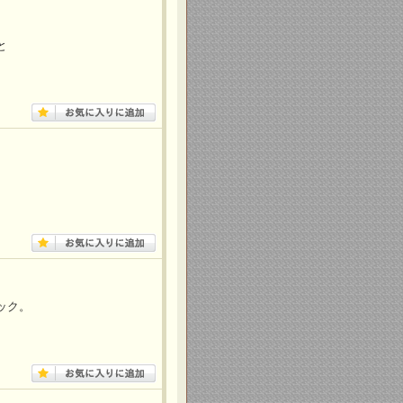
と
ック。