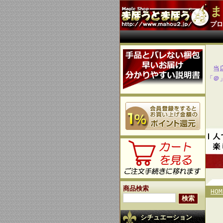
ま
プロ
当
「＠
商品検索
HOM
シチュエーション