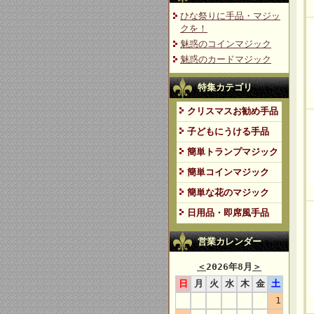
ひな祭りに手品・マジッ
クを！
魅惑のコインマジック
魅惑のカードマジック
特集カテゴリ
クリスマスお勧め手品
子どもにうける手品
簡単トランプマジック
簡単コインマジック
簡単な花のマジック
日用品・即席風手品
営業カレンダー
＜
2026年8月
＞
日
月
火
水
木
金
土
1