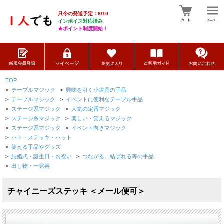
只今の発送予定：8/10
インボイス対応済み
★ポイント制度開始！
TOP
>
テーブルマジック
>
興味を引く小道具の手品
>
テーブルマジック
>
イベントに便利なテーブル手品
>
ステージ系マジック
>
人気の定番マジック
>
ステージ系マジック
>
楽しい・笑えるマジック
>
ステージ系マジック
>
イベント向きマジック
>
ハト・ステッキ・ハット
>
笑える手品やグッズ
>
結婚式・誕生日・お祝い
>
つながる、結ばれる等の手品
>
出し物・一発芸
チャイニーズステッキ ＜メール便可＞