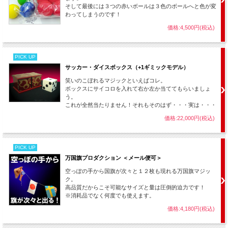
画だけ欲しい場合にオプション選択をご利用下さい。（紙の説明書はありませんの
そして最後には３つの赤いボールは３色のボールへと色が変
で使い方をご存じない方は通常のセットを購入下さい。）
わってしまうのです！
価格:4,500円(税込)
PICK UP
サッカー・ダイスボックス（+1ギミックモデル）
笑いのこぼれるマジックといえばコレ。
ボックスにサイコロを入れて右か左か当ててもらいましょ
う。
これが全然当たりません！それもそのはず・・・実は・・・
価格:22,000円(税込)
PICK UP
万国旗プロダクション ＜メール便可＞
空っぽの手から国旗が次々と１２枚も現れる万国旗マジッ
ク。
高品質だからこそ可能なサイズと量は圧倒的迫力です！
※消耗品でなく何度でも使えます。
価格:4,180円(税込)