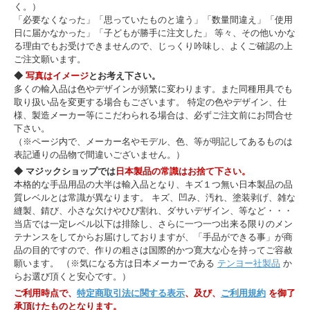
く。）
「必要なくなった」「思っていたものと違う」「数量間違え」「使用
日に届かなかった」「子どもが勝手に注文した」 等々、その他いかな
る理由でもお受けできませんので、じっくり吟味し、よくご確認の上
ご注文願います。
◆
写真はイメージ
とお考え下さい。
多くの輸入品は色やデザインが頻繁に変わります。また同種用具でも
取り扱い品を変更する場合もございます。 特定の色やデザイン、仕
様、製造メーカー等にこだわられる場合は、必ずご注文前にお問合せ
下さい。
（※ページ内で、メーカー名やモデル、色、等が明記してあるものは
表記通りの品物で間違いございません。）
◆ マジックショップでは
日本製品の常識はお捨て下さい。
本格的な手品用品の大半は輸入品となり、キズ１つ無い日本製品の品
質レベルとは常識が異なります。 キズ、凹み、汚れ、塗装剥げ、雑な
縫製、錆び、小さな欠けやひび割れ、ダサいデザイン、等など・・・
当店では一定レベル以下は排除し、さらに一つ一つ出来る限りのメン
テナンスをしてからお届けしておりますが、「手品ができる事」が商
品の目的ですので、作りの粗さは国際的かつ寛大な心を持ってご容赦
願います。 （※気になる方は日本メーカーである
テンヨー社製品
か
らお選び頂くと安心です。）
ご利用時点で、
特定商取引法に関する表示
、及び、
ご利用規約
を御了
承頂けたものとなります。