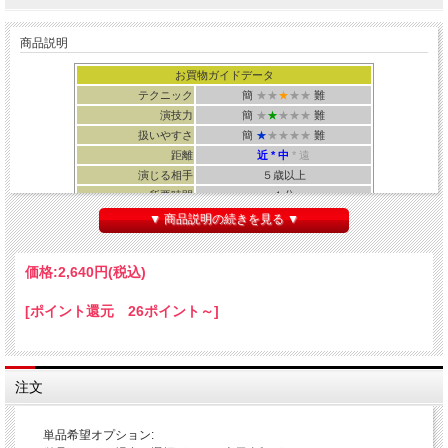
商品説明
お買物ガイドデータ
テクニック
簡
★★
★
★★
難
演技力
簡
★
★
★★★
難
扱いやすさ
簡
★
★★★★
難
距離
近 * 中
* 遠
演じる相手
５歳以上
所要時間
１分
・輸入品 ・解説：DVD&オンライン動画（日本語）
▼ 商品説明の続きを見る ▼
セット内容：
・用具本体（２本ワンセット）
価格:
2,640円
(税込)
・日本語解説DVD（オンラインでも視聴可）
[ポイント還元 26ポイント～]
見えない運命の赤い糸でつながっている！？
注文
↓ 動画をご覧下さい！ ↓
単品希望オプション: