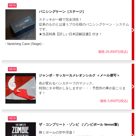
NEW
「運命の赤い糸を見た事がありますか？」
バニシングケーン［ステージ］
左の紐を引っ張ると、右の紐が短くなり、
ステッキが一瞬で完全消失！
逆に右の紐を引くと、左の紐が短くなります。
従来のものとは違うプロ仕様のバニシングケーン・システム
です。
紐はどこでつながっているのか！？
★当店特典【詳しい日本語解説書】付き！
観客とマジシャンの攻防が楽しい
- Vanishing Cane (Stage) -
古典マジックの大傑作です。
価格:26,800円(税込)
NEW
チャイニーズ・ステッキ。有名な古典名作マジックの一つです。
ジャンボ・サッカーカメレオンシルク ＜メール便可＞
古典マジックと言ってもコレクション的な価値しかない物ではありません。
色が変わるハンカチーフのマジック。
昔から今まで・・・長い長い年月をずっと廃れずに生き抜いてきた奇術用具。
特別にタネ明かしをしますが・・・予想外の事が起こりま
観客のウケが良く、マジシャンの評価も高い、今もなお現役で活躍できる道具。
す！
つまり最も優秀なマジック用品の一つという事で、実際タネを知らないと非常に不
価格:3,800円(税込)
思議です。そしてウケます。
手順構成が秀逸にできていて、見ている人の予想を次々と破っていく展開に思わず
「あれ？」という笑みがこぼれます。
NEW
そして最後は完全に不可能な状態でも紐がつながって動きます。
ザ・コンプリート・ゾンビ （ゾンビボール Vernet製）
ちょっと練習は要りますが、そんなに難しくもありません。初心者の方でも数日あ
輝くボールの空中浮遊！
れば十分マスターできるレベルです。