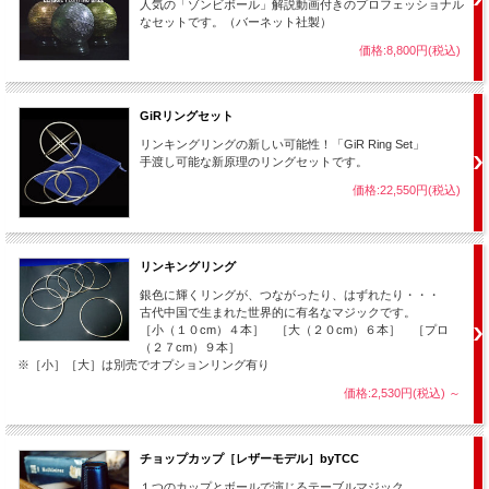
人気の「ゾンビボール」解説動画付きのプロフェッショナル
なセットです。（バーネット社製）
そして何よりこの手品の練習には、マジシャンにとって重要な基本要素も詰まって
います。
価格:8,800円(税込)
値段も安いので初心者の方には是非体験しておいてもらいたいトリックです。
↓↓↓
GiRリングセット
※日本語動画解説付きモデル登場！紙の説明書では掴みにくかった「演技の重要な
コツ」部分がとても理解しやすくなっています。
リンキングリングの新しい可能性！「GiR Ring Set」
手渡し可能な新原理のリングセットです。
【解説動画内容】
（DVDとオンライン両方で視聴可）
価格:22,550円(税込)
・演技
・はじめに知っておいてほしい事
・構造解説
リンキングリング
・演技手順解説
・味付け＆心理操作解説
銀色に輝くリングが、つながったり、はずれたり・・・
・別のクライマックス手順の解説
古代中国で生まれた世界的に有名なマジックです。
・最後に（結婚式で使える手順について等）
［小（１０cm）４本］ ［大（２０cm）６本］ ［プロ
（２７cm）９本］
※［小］［大］は別売でオプションリング有り
他のマジックとの組み合わせは
価格:2,530円(税込)
～
・結婚式などでは、赤い２本の糸（ロープ）がつながって１本になる【
のびるロー
プ
】や、運命の糸で結ばれた２人が同じカードを選ぶ【
スプリットデック
】、など
チョップカップ［レザーモデル］byTCC
のマジックと組み合わせて演じると面白いかと思います。
１つのカップとボールで演じるテーブルマジック。