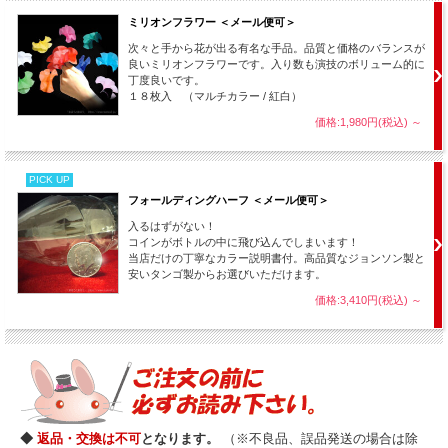
ミリオンフラワー ＜メール便可＞
次々と手から花が出る有名な手品。品質と価格のバランスが
良いミリオンフラワーです。入り数も演技のボリューム的に
丁度良いです。
１８枚入 （マルチカラー / 紅白）
価格:1,980円(税込)
～
PICK UP
フォールディングハーフ ＜メール便可＞
入るはずがない！
コインがボトルの中に飛び込んでしまいます！
当店だけの丁寧なカラー説明書付。高品質なジョンソン製と
安いタンゴ製からお選びいただけます。
価格:3,410円(税込)
～
◆
返品・交換は不可
となります。
（※不良品、誤品発送の場合は除