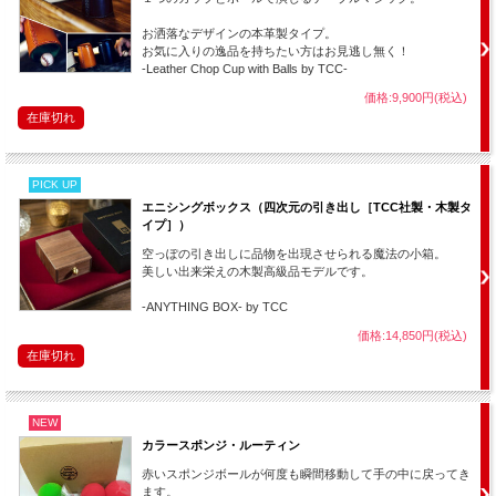
・「見えない」シリーズとして、今度は「見えないトランプというのを見た事はあ
りますか？」と【
インビジブルデック
】につなげたり、「見えない何か」を捕まえ
お洒落なデザインの本革製タイプ。
て【
ゴーストハンカチーフ
】を演じるのも面白いです。
お気に入りの逸品を持ちたい方はお見逃し無く！
-Leather Chop Cup with Balls by TCC-
・「目の検査」というテーマです。「ここの糸、見えませんか？」とチャイニーズ
ステッキを始めます。続けて、【
カラーチェンジングハンカチーフ
】は「何色です
価格:9,900円(税込)
か？」と聞き（答えた瞬間に変化させてしまう。）、【
四角になるリング
】は「こ
在庫切れ
の形は？」と聞き（答えた瞬間に変化させてしまう。）、検査結果を伝えて眼科に
行くようおすすめします。
・他にも観客とのやり取りを楽しむタイプのマジックと組み合わせて笑いと驚きの
PICK UP
あるショーを。
エニシングボックス（四次元の引き出し［TCC社製・木製タ
（パーティーでは、【
はずまないゴムボール
】、【
ラッキーチャンス！
】、【
メガ
イプ］）
ハズレ
】等、テーブルでは、【
超重力BOX
】、【
スコッチアンドソーダ
】、【
チャ
イナタウンハーフ
】、【
ミニチュア・ダイスボックス
】などなど）
空っぽの引き出しに品物を出現させられる魔法の小箱。
美しい出来栄えの木製高級品モデルです。
-ANYTHING BOX- by TCC
このマジック用品のおすすめポイント
価格:14,850円(税込)
在庫切れ
昔から現在まで色あせない超名作マジック！
１人の目の前でも、複数人の前でも両方演技可能！
動画解説でマジシャンにとって大切な「演技のコツ」がしっかり学べ
る！
NEW
カラースポンジ・ルーティン
※「用具本体（２本ワンセット）」と「解説動画（DVD＆オンライン）」はそれぞ
赤いスポンジボールが何度も瞬間移動して手の中に戻ってき
れ単品も選べます。基本は「用具と解説動画のセット」ですが、用具だけや解説動
ます。