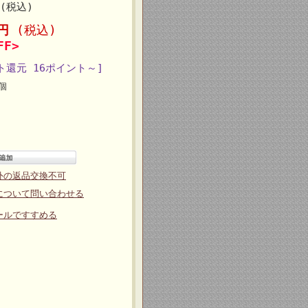
円(税込)
3円
(税込)
FF>
ト還元 16ポイント～]
個
外の返品交換不可
について問い合わせる
ールですすめる