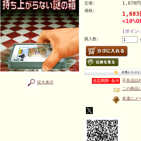
1,870
定価:
価格:
1,68
<10%O
[ポイン
購入数:
不良品以
拡大表示
この商品
友達にメ