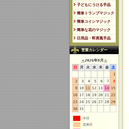
子どもにうける手品
簡単トランプマジック
簡単コインマジック
簡単な花のマジック
日用品・即席風手品
営業カレンダー
＜
2026年8月
＞
日
月
火
水
木
金
土
1
2
3
4
5
6
7
8
9
10
11
12
13
14
15
16
17
18
19
20
21
22
23
24
25
26
27
28
29
30
31
今日
定休日