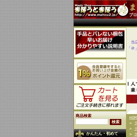
ま
プロ
当
「＠
商品検索
HOM
>
>
かんたん・初めて
>