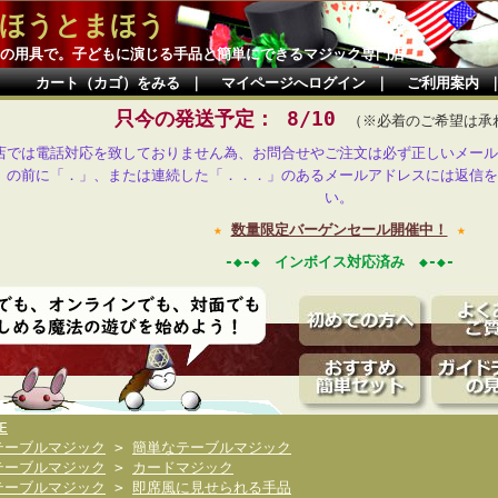
ほうとまほう
の用具で。子どもに演じる手品と簡単にできるマジック専門店
カート（カゴ）をみる
｜
マイページへログイン
｜
ご利用案内
只今の発送予定： 8/10
（※必着のご希望は承
店では電話対応を致しておりません為、お問合せやご注文は必ず正しいメール
」の前に「．」、または連続した「．．．」のあるメールアドレスには返信を
い。
★
数量限定バーゲンセール開催中！
★
-◆-◆ インボイス対応済み ◆-◆-
E
テーブルマジック
>
簡単なテーブルマジック
テーブルマジック
>
カードマジック
テーブルマジック
>
即席風に見せられる手品