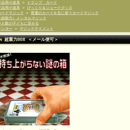
手品用小道具
>
トランプ カード
手品用小道具
>
びっくり＆ジョークグッズ
カードマジック
>
普通のカードを主に使うカードマジック
（超能力）メンタルマジック
少人数の子どもに見せる
テンヨー
>
マジックテイメント
超重力BOX ＜メール便可＞