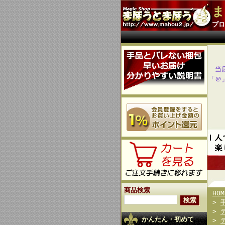
ま
プロ
当
「＠
商品検索
HOM
>
>
かんたん・初めて
>