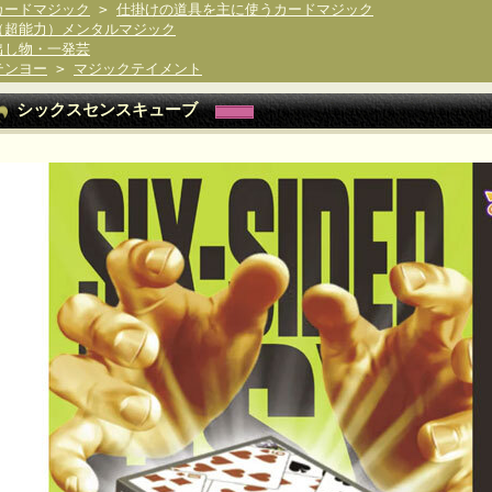
カードマジック
>
仕掛けの道具を主に使うカードマジック
（超能力）メンタルマジック
出し物・一発芸
テンヨー
>
マジックテイメント
シックスセンスキューブ