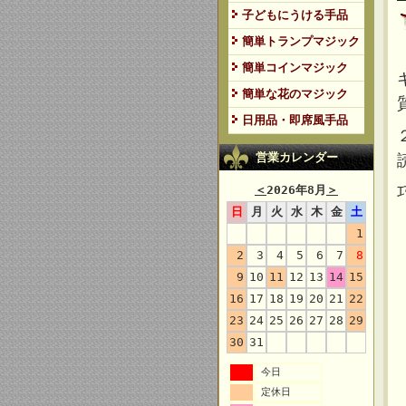
子どもにうける手品
簡単トランプマジック
簡単コインマジック
簡単な花のマジック
日用品・即席風手品
営業カレンダー
＜
2026年8月
＞
日
月
火
水
木
金
土
1
2
3
4
5
6
7
8
9
10
11
12
13
14
15
16
17
18
19
20
21
22
23
24
25
26
27
28
29
30
31
今日
定休日