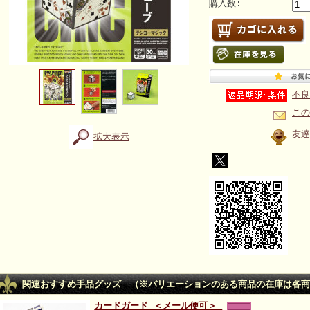
購入数:
不良
この
友達
拡大表示
関連おすすめ手品グッズ （※バリエーションのある商品の在庫は各商
カードガード ＜メール便可＞