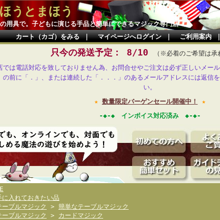
ほうとまほう
の用具で。子どもに演じる手品と簡単にできるマジック専門店
カート（カゴ）をみる
｜
マイページへログイン
｜
ご利用案内
只今の発送予定： 8/10
（※必着のご希望は承
店では電話対応を致しておりません為、お問合せやご注文は必ず正しいメール
」の前に「．」、または連続した「．．．」のあるメールアドレスには返信を
い。
★
数量限定バーゲンセール開催中！
★
-◆-◆ インボイス対応済み ◆-◆-
E
手に入れておきたい品
テーブルマジック
>
簡単なテーブルマジック
テーブルマジック
>
カードマジック