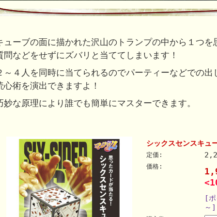
キューブの面に描かれた沢山のトランプの中から１つを
質問などをせずにズバリと当ててしまいます！
２～４人を同時に当てられるのでパーティーなどでの出
読心術を演出できますよ！
巧妙な原理により誰でも簡単にマスターできます。
シックスセンスキュ
2,
定価:
価格:
1
<1
[
～]