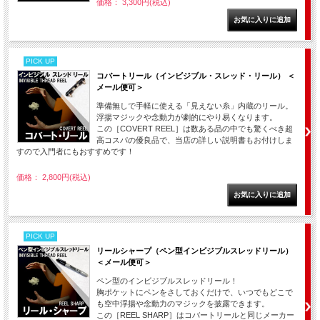
価格： 3,300円(税込)
PICK UP
コバートリール（インビジブル・スレッド・リール） ＜
メール便可＞
準備無しで手軽に使える「見えない糸」内蔵のリール。
浮揚マジックや念動力が劇的にやり易くなります。
この［COVERT REEL］は数ある品の中でも驚くべき超
高コスパの優良品で、当店の詳しい説明書もお付けしま
すので入門者にもおすすめです！
価格： 2,800円(税込)
PICK UP
リールシャープ（ペン型インビジブルスレッドリール）
＜メール便可＞
ペン型のインビジブルスレッドリール！
胸ポケットにペンをさしておくだけで、いつでもどこで
も空中浮揚や念動力のマジックを披露できます。
この［REEL SHARP］はコバートリールと同じメーカー