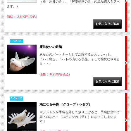
（※「用具のみ」、「解説動画のみ」の単品購入も選べ
ます。）
価格： 2,640円(税込)
PICK UP
魔法使いの銀鳩
あなたのパートナーとして活躍するかわいいハト。
「ハト出し」「ハトの演じる手品」そして愉快なやりと
り・・・
価格： 6,950円(税込)
PICK UP
鳩になる手袋 （グローブトゥダブ）
マジシャンが手袋を外して放り上げると、手袋は空中で
真っ白なハト（スポンジの（笑））になってしまいま
す！