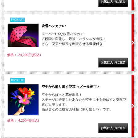
PICK UP
吹雪ハンカチDX
スーパーDXな吹雪ハンカチ！
３段階に変化し、最後にパラソルが出現！
さらに花束や楠玉を出現させる機能付き
価格： 24,200円(税込)
PICK UP
空中から取り出す花束 ＜メール便可＞
空中からぱっと花が出る！
ステージに登場したあなたが空中に手を伸ばすと突然花
束が出現します。
高品質なのに格安の袖花（取り出し花）です。
価格： 4,200円(税込)