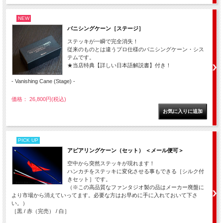
NEW
バニシングケーン［ステージ］
ステッキが一瞬で完全消失！
従来のものとは違うプロ仕様のバニシングケーン・シス
テムです。
★当店特典【詳しい日本語解説書】付き！
- Vanishing Cane (Stage) -
価格： 26,800円(税込)
PICK UP
アピアリングケーン（セット） ＜メール便可＞
空中から突然ステッキが現れます！
ハンカチをステッキに変化させる事もできる［シルク付
きセット］です。
（※この高品質なファンタジオ製の品はメーカー廃盤に
より市場から消えていってます。必要な方はお早めに手に入れておいて下さ
い。）
［黒 / 赤（完売） / 白］