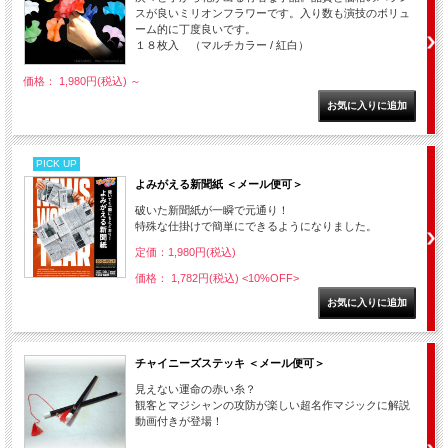
スが良いミリオンフラワーです。入り数も演技のボリュ
ーム的に丁度良いです。
１８枚入 （マルチカラー / 紅白）
価格： 1,980円(税込)
～
PICK UP
よみがえる新聞紙 ＜メール便可＞
破いた新聞紙が一瞬で元通り！
特殊な仕掛けで簡単にできるようになりました。
定価：1,980円(税込)
価格： 1,782円(税込)
<10%OFF>
チャイニーズステッキ ＜メール便可＞
見えない運命の赤い糸？
観客とマジシャンの攻防が楽しい超名作マジックに解説
動画付きが登場！