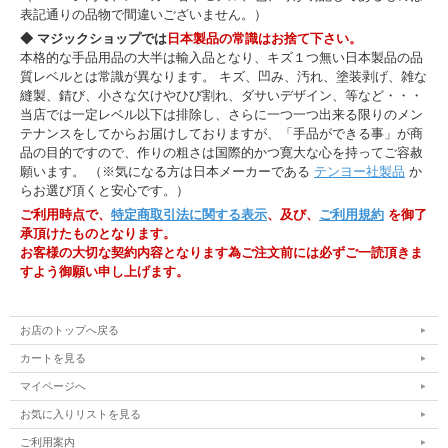
表記通りの品物で間違いございません。）
◆ マジックショップでは
日本製品の常識はお捨て下さい。
本格的な手品用品の大半は輸入品となり、キズ１つ無い日本製品の品
質レベルとは常識が異なります。 キズ、凹み、汚れ、塗装剥げ、雑な
縫製、錆び、小さな欠けやひび割れ、ダサいデザイン、等など・・・
当店では一定レベル以下は排除し、さらに一つ一つ出来る限りのメン
テナンスをしてからお届けしておりますが、「手品ができる事」が商
品の目的ですので、作りの粗さは国際的かつ寛大な心を持ってご容赦
願います。 （※気になる方は日本メーカーである
テンヨー社製品
か
らお選び頂くと安心です。）
ご利用時点で、
特定商取引法に関する表示
、及び、
ご利用規約
を御了
承頂けたものとなります。
お客様の大切な契約内容となります為ご注文前には必ずご一読頂きま
すよう御願い申し上げます。
お店のトップへ戻る
カートを見る
マイページへ
お気に入りリストを見る
ご利用案内