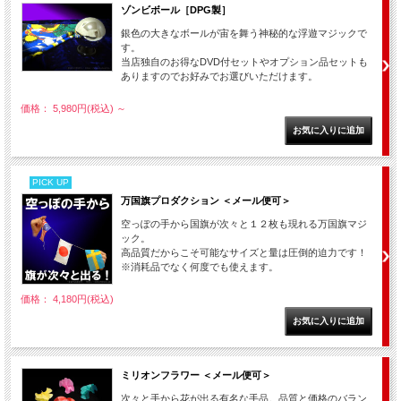
ゾンビボール［DPG製］
銀色の大きなボールが宙を舞う神秘的な浮遊マジックで
す。
当店独自のお得なDVD付セットやオプション品セットも
ありますのでお好みでお選びいただけます。
価格： 5,980円(税込)
～
PICK UP
万国旗プロダクション ＜メール便可＞
空っぽの手から国旗が次々と１２枚も現れる万国旗マジ
ック。
高品質だからこそ可能なサイズと量は圧倒的迫力です！
※消耗品でなく何度でも使えます。
価格： 4,180円(税込)
ミリオンフラワー ＜メール便可＞
次々と手から花が出る有名な手品。品質と価格のバラン