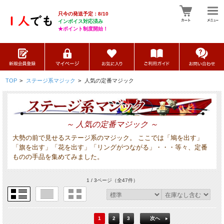
只今の発送予定：8/10
インボイス対応済み
★ポイント制度開始！
TOP
>
ステージ系マジック
>
人気の定番マジック
～ 人気の定番マジック ～
大勢の前で見せるステージ系のマジック。 ここでは「鳩を出す」
「旗を出す」「花を出す」「リングがつながる」・・・等々、定番
ものの手品を集めてみました。
1 / 3ページ
（全47件）
1
2
3
次へ