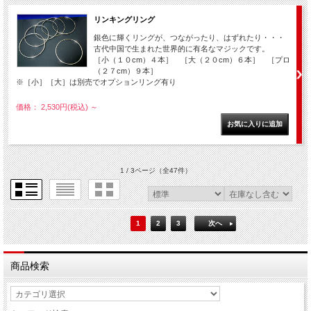
リンキングリング
銀色に輝くリングが、つながったり、はずれたり・・・
古代中国で生まれた世界的に有名なマジックです。
［小（１０cm）４本］ ［大（２０cm）６本］ ［プロ
（２７cm）９本］
※［小］［大］は別売でオプションリング有り
価格： 2,530円(税込)
～
1 / 3ページ
（全47件）
1
2
3
次へ
商品検索