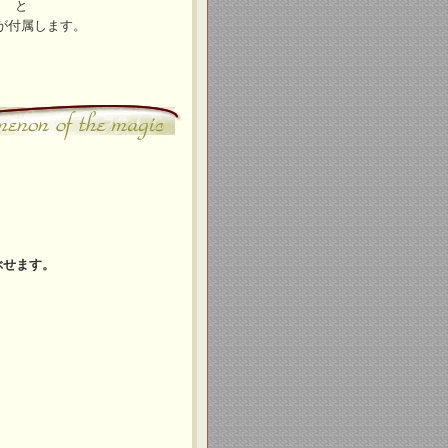
】 と
が付属します。
ぶせます。