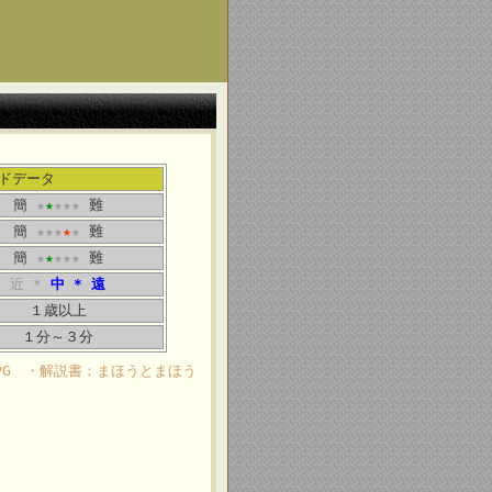
ドデータ
簡
★
★
★★★
難
簡
★★★
★
★
難
簡
★
★
★★★
難
近 *
中
* 遠
１歳以上
１分～３分
PG ・解説書：まほうとまほう