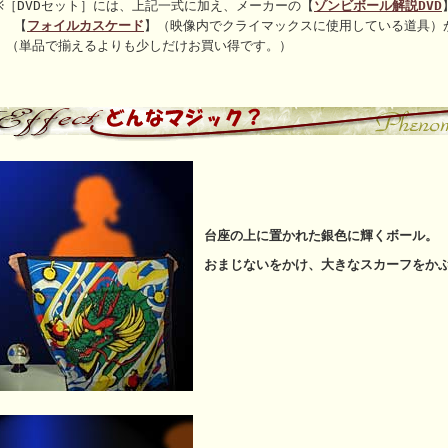
※［DVDセット］には、上記一式に加え、メーカーの【
ゾンビボール解説DVD
【
フォイルカスケード
】（映像内でクライマックスに使用している道具）
（単品で揃えるよりも少しだけお買い得です。）
台座の上に置かれた銀色に輝くボール。
おまじないをかけ、大きなスカーフをか