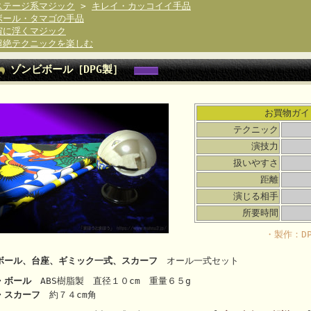
ステージ系マジック
>
キレイ・カッコイイ手品
ボール・タマゴの手品
宙に浮くマジック
超絶テクニックを楽しむ
ゾンビボール［DPG製］
お買物ガイ
テクニック
演技力
扱いやすさ
距離
演じる相手
所要時間
・製作：D
ボール、台座、ギミック一式、スカーフ
オール一式セット
・ボール
ABS樹脂製 直径１０cm 重量６５g
・スカーフ
約７４cm角