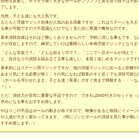
照明を反射し、キラキラ輝く大きなボールがフワフワと宙を漂う様子は大変
了します。
当然、子ども達にも大人気です。
もともと浮揚マジック自体が人気のある現象ですが、これはステージを大き
る事が可能ですので不思議なだけでなく見た目に華麗で爽快なのです。
基本演技自体はそれほど難しくありませんので、手軽に演じる事もでき、な
クが存在しますので、練習していけば素晴らしい本格浮揚マジックとなりま
「どんな音楽で？」「どんな始まり方で？」「ここで一旦ボールが消えて
と、自分なりの演技を組み立てる事も楽しい、末長く楽しめるマジックです
基本的にはステージ用マジックですが、他の浮揚マジックに比べると距離や
あまり気にする必要が無く、その気になれば観客のすぐ近くでも演技可能な
（ボールを浮かせたまま、子ども達（客席）のすぐ傍まで移動する・・・な
＾））
ただ、演技力が非常に重要な手品ですので、できればDVD付きのセットを（
求めになる事をおすすめ致します。
やはりこの手品はボールの動きが命ですので、映像があると格段にイメージ
や上達が大きく変わってきます。（特にゾンビボールの演技を見た事が無い方
すすめ致します。）