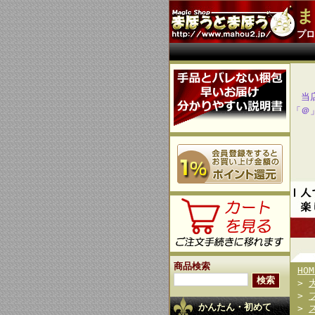
ま
プロ
当
「＠
商品検索
HOM
>
>
かんたん・初めて
>