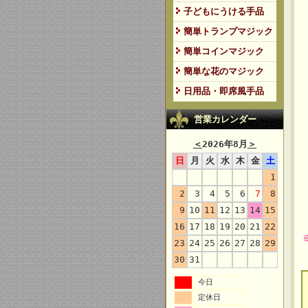
子どもにうける手品
簡単トランプマジック
簡単コインマジック
簡単な花のマジック
日用品・即席風手品
営業カレンダー
＜
2026年8月
＞
日
月
火
水
木
金
土
1
2
3
4
5
6
7
8
9
10
11
12
13
14
15
16
17
18
19
20
21
22
23
24
25
26
27
28
29
30
31
今日
定休日