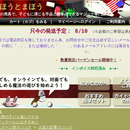
ほうとまほう
の用具で。子どもに演じる手品と簡単にできるマジック専門店
カート（カゴ）をみる
｜
マイページへログイン
｜
ご利用案内
只今の発送予定： 8/10
（※必着のご希望は承
店では電話対応を致しておりません為、お問合せやご注文は必ず正しいメール
」の前に「．」、または連続した「．．．」のあるメールアドレスには返信を
い。
★
数量限定バーゲンセール開催中！
★
-◆-◆ インボイス対応済み ◆-◆-
E
大勢の子ども達にウケる
フィナーレにおすすめ！
ステージ系マジック
>
人気の定番マジック