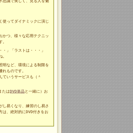
不思議で美しく、見る人を魅
く使ってダイナミックに演じ
おかつ、様々な応用テクニッ
す。
・・・」「ラストは・・・」
ね。
照明など、環境による制限を
優れものです。
んていうサービスも（＾
または
DVD単品
と一緒に）お
がし易くなり、練習のし易さ
は、絶対的にDVD付きをお