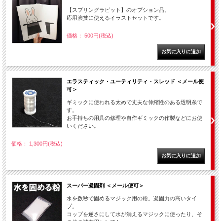
【スプリングラビット】のオプション品。
応用演技に使えるイラストセットです。
価格： 500円(税込)
エラスティック・ユーティリティ・スレッド ＜メール便
可＞
ギミックに使われる太めで丈夫な伸縮性のある透明糸で
す。
お手持ちの用具の修理や自作ギミックの作製などにお使
いください。
価格： 1,300円(税込)
スーパー凝固剤 ＜メール便可＞
水を数秒で固めるマジック用の粉。凝固力の高いタイ
プ。
コップを逆さにして水が消えるマジックに使ったり、そ