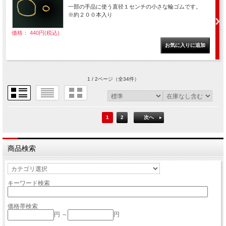
一部の手品に使う直径１センチの小さな輪ゴムです。
※約２００本入り
価格： 440円(税込)
1 / 2ページ
（全34件）
1
2
次へ
商品検索
キーワード検索
価格帯検索
円 ～
円