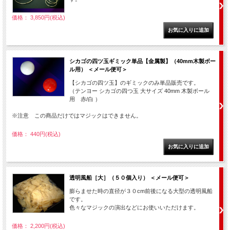
価格： 3,850円(税込)
シカゴの四ツ玉ギミック単品【金属製】（40mm木製ボー
ル用） ＜メール便可＞
【シカゴの四ツ玉】のギミックのみ単品販売です。
（テンヨー シカゴの四つ玉 大サイズ 40mm 木製ボール
用 赤/白 ）
※注意 この商品だけではマジックはできません。
価格： 440円(税込)
透明風船［大］（５０個入り） ＜メール便可＞
膨らませた時の直径が３０cm前後になる大型の透明風船
です。
色々なマジックの演出などにお使いいただけます。
価格： 2,200円(税込)