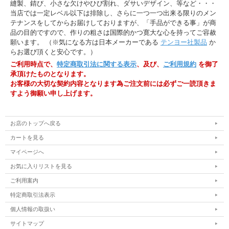
縫製、錆び、小さな欠けやひび割れ、ダサいデザイン、等など・・・
当店では一定レベル以下は排除し、さらに一つ一つ出来る限りのメン
テナンスをしてからお届けしておりますが、「手品ができる事」が商
品の目的ですので、作りの粗さは国際的かつ寛大な心を持ってご容赦
願います。 （※気になる方は日本メーカーである
テンヨー社製品
か
らお選び頂くと安心です。）
ご利用時点で、
特定商取引法に関する表示
、及び、
ご利用規約
を御了
承頂けたものとなります。
お客様の大切な契約内容となります為ご注文前には必ずご一読頂きま
すよう御願い申し上げます。
お店のトップへ戻る
カートを見る
マイページへ
お気に入りリストを見る
ご利用案内
特定商取引法表示
個人情報の取扱い
サイトマップ