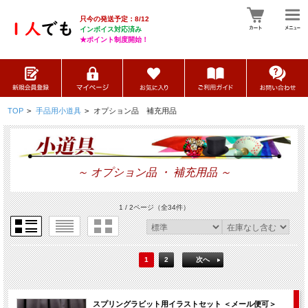
只今の発送予定：8/12
インボイス対応済み
★ポイント制度開始！
TOP
>
手品用小道具
>
オプション品 補充用品
～ オプション品 ・ 補充用品 ～
1 / 2ページ
（全34件）
1
2
次へ
スプリングラビット用イラストセット ＜メール便可＞