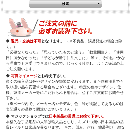
◆
返品・交換は不可
となります。
（※不良品、誤品発送の場合は除
く。）
「必要なくなった」「思っていたものと違う」「数量間違え」「使用
日に届かなかった」「子どもが勝手に注文した」 等々、その他いかな
る理由でもお受けできませんので、じっくり吟味し、よくご確認の上
ご注文願います。
◆
写真はイメージ
とお考え下さい。
多くの輸入品は色やデザインが頻繁に変わります。また同種用具でも
取り扱い品を変更する場合もございます。 特定の色やデザイン、仕
様、製造メーカー等にこだわられる場合は、必ずご注文前にお問合せ
下さい。
（※ページ内で、メーカー名やモデル、色、等が明記してあるものは
表記通りの品物で間違いございません。）
◆ マジックショップでは
日本製品の常識はお捨て下さい。
本格的な手品用品の大半は輸入品となり、キズ１つ無い日本製品の品
質レベルとは常識が異なります。 キズ、凹み、汚れ、塗装剥げ、雑な