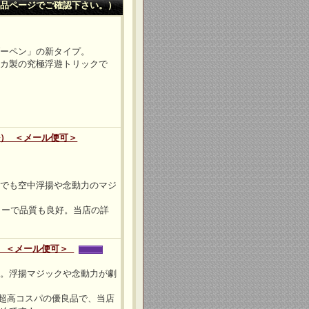
品ページでご確認下さい。）
ダーペン」の新タイプ。
シカ製の究極浮遊トリックで
） ＜メール便可＞
こでも空中浮揚や念動力のマジ
ーカーで品質も良好。当店の詳
） ＜メール便可＞
ル。浮揚マジックや念動力が劇
べき超高コスパの優良品で、当店