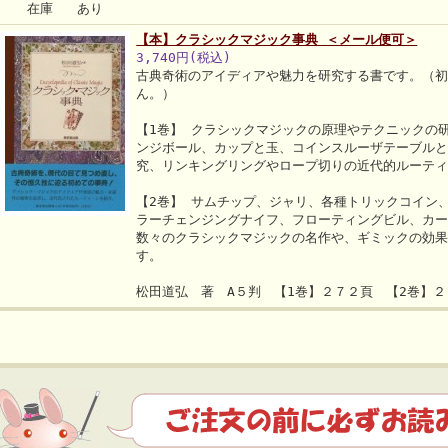
在庫 あり
【本】クラシックマジック事典 ＜メール便可＞
3,740円(税込)
古典奇術のアイディアや魅力を研究する書です。（
ん。）
【1巻】 クラシックマジックの原理やテクニックの
ンジボール、カップと玉、コインスルーザテーブル
究、リンキングリングやロープ切りの近代的ルーテ
【2巻】 サムチップ、ジャリ、各種トリックコイン
ラーチェンジングナイフ、フローティングビル、カ
数々のクラシックマジックの名作や、ギミックの効
す。
松田道弘 著 A５判 【1巻】２７２頁 【2巻】２