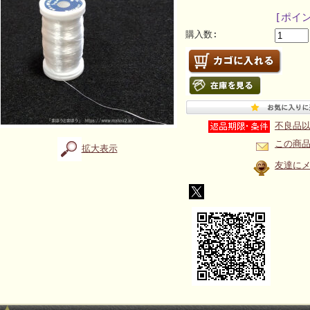
[ポイ
購入数:
不良品
この商
拡大表示
友達に