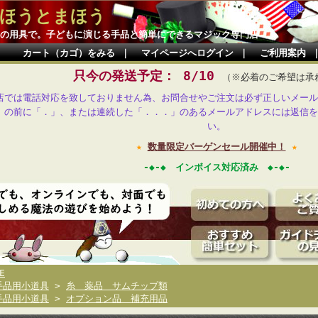
ほうとまほう
の用具で。子どもに演じる手品と簡単にできるマジック専門店
カート（カゴ）をみる
｜
マイページへログイン
｜
ご利用案内
只今の発送予定： 8/10
（※必着のご希望は承
店では電話対応を致しておりません為、お問合せやご注文は必ず正しいメール
」の前に「．」、または連続した「．．．」のあるメールアドレスには返信を
い。
★
数量限定バーゲンセール開催中！
★
-◆-◆ インボイス対応済み ◆-◆-
E
手品用小道具
>
糸 薬品 サムチップ類
手品用小道具
>
オプション品 補充用品