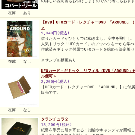
の詳しい説明書もお付けしますので入門者にもおす
在庫 あり
【DVD】UFOカード・レクチャーDVD 「AROUND
＞
5,940円(税込)
借りたカードがひとりでに動き出し、空中を飛行し
人気トリック「UFOカード」のノウハウを一から学べ
作成済みギミック付属でUFOカードを始める決定版
※サンプル動画あり
在庫 なし
UFOカード・ギミック リフィル（DVD「AROUND
ル便可＞
2,200円(税込)
【UFOカード・レクチャーDVD 「AROUND」】に
販売です。
在庫 なし
タランチュラ２
13,200円(税込)
紙幣を手元に引き寄せる！指輪やキャンディが回転