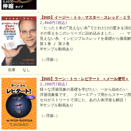
【DVD】イージー・トゥ・マスター・スレッド・ミラ
2,860円(税込)
「たった１本の”見えない糸”でどれだけの驚きを演
その答えをこのシリーズに詰め込みました」 -- 
見えない糸、インビジブルスレッドを基礎から徹底
第１巻 / 第２巻
※サンプル動画あり
（☆浮揚☆）
在庫 なし
【DVD】ラーン・トゥ・レビテート ＜メール便可＞
2,200円(税込)
様々な浮遊現象の基礎を学びたい、一から始めたい
浮遊現象集です。 クロースアップ用からステージ
セロがストリートで演じた、あの人体浮遊も解説！
※サンプル動画あり
（☆浮揚☆）