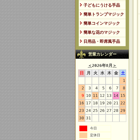
子どもにうける手品
簡単トランプマジック
簡単コインマジック
簡単な花のマジック
日用品・即席風手品
営業カレンダー
＜
2026年8月
＞
日
月
火
水
木
金
土
1
2
3
4
5
6
7
8
9
10
11
12
13
14
15
16
17
18
19
20
21
22
23
24
25
26
27
28
29
30
31
今日
定休日