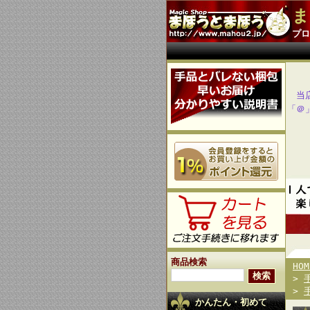
ま
プロ
当
「＠
商品検索
HOM
>
>
かんたん・初めて