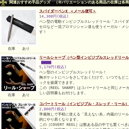
関連おすすめ手品グッズ （※バリエーションのある商品の在庫は各商
スパイダーペンX ＜メール便可＞
14,300円(税込)
ペン型の電動インビジブルスレッドリール「スパイ
セロなど一流プロマジシャン達も使うイーガル・メ
す！
在庫 あり
リールシャープ（ペン型インビジブルスレッドリール
5,170円(税込)
ペン型のインビジブルスレッドリール！
胸ポケットにペンをさしておくだけで、いつでもど
ックを披露できます。
この［REEL SHARP］はコバートリールと同じメ
しい説明書もお付けします。
在庫 あり
コバートリール（インビジブル・スレッド・リール
2,800円(税込)
準備無しで手軽に使える「見えない糸」内蔵のリー
的にやり易くなります。
この［COVERT REEL］は数ある品の中でも驚く