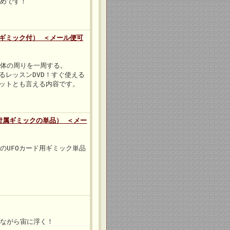
すめです！
」（ギミック付） ＜メール便可
、体の周りを一周する。
るレッスンDVD！すぐ使える
セットとも言える内容です。
」付属ギミックの単品） ＜メー
付属のUFOカード用ギミック単品
しながら宙に浮く！