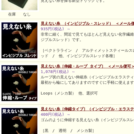
見えない糸を操る新型トリックです。
在庫 なし
見えない糸 （インビジブル・スレッド） ＜メール
935円(税込)
～
非常に細く、間近で見てもほとんど見えない化学繊
ジブルスレッド）です。
［ベクトラライン / アルティメットスティールス
ッド / 他、インビジブルスレッド各種］
見えない糸［伸縮・ループ タイプ］ ＜メール便可
1,078円(税込)
～
ループ状の見えない伸縮糸（インビジブルエラステ
最初から輪にしてありますのですぐに手軽に使えま
Loops（メシカ製） 他、選択可
見えない糸［伸縮タイプ］（インビジブル・エラス
400円(税込)
～
ゴムのように伸縮する見えない糸（インビジブルス
［黒 / 透明 / メシカ製］