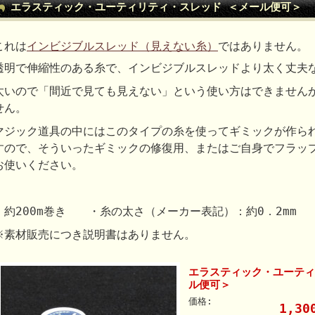
エラスティック・ユーティリティ・スレッド ＜メール便可＞
これは
インビジブルスレッド（見えない糸）
ではありません。
透明で伸縮性のある糸で、インビジブルスレッドより太く丈夫
太いので「間近で見ても見えない」という使い方はできません
せん。
マジック道具の中にはこのタイプの糸を使ってギミックが作ら
すので、そういったギミックの修復用、またはご自身でフラッ
お使いください。
・約200m巻き ・糸の太さ（メーカー表記）：約0．2mm
※素材販売につき説明書はありません。
エラスティック・ユーティ
ル便可＞
価格:
1,3