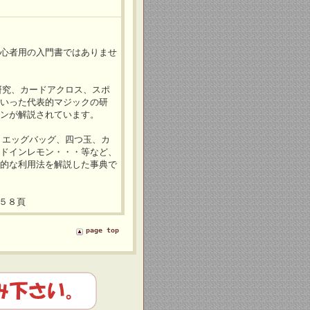
初心者用の入門書ではありませ
研究、カードアクロス、スポ
といった代表的マジックの研
ィンが解説されています。
、エッグバッグ、四つ玉、カ
ードインレモン・・・等など、
果的な利用法を解説した事典で
５８頁
page top