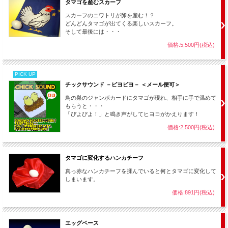
タマゴを産むスカーフ
スカーフのニワトリが卵を産む！？
どんどんタマゴが出てくる楽しいスカーフ。
そして最後には・・・
価格:5,500円(税込)
PICK UP
チックサウンド －ピヨピヨ－ ＜メール便可＞
鳥の巣のジャンボカードにタマゴが現れ、相手に手で温めて
もらうと・・・
「ぴよぴよ！」と鳴き声がしてヒヨコがかえります！
価格:2,500円(税込)
タマゴに変化するハンカチーフ
真っ赤なハンカチーフを揉んでいると何とタマゴに変化して
しまいます。
価格:891円(税込)
エッグベース