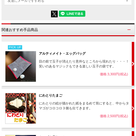
友達にメールですすめる
関連おすすめ手品商品
PICK UP
アルティメイト・エッグバッグ
目の前で玉子が消えたり意外なところから現れたり・・・！
笑いのあるマジックもできる楽しい玉子の袋です。
価格:3,300円(税込)
にわとりたまご
にわとりの絵が描かれた紙をまるめて筒にすると、中からタ
マゴがコロコロ３個も出てきます。
価格:2,500円(税込)