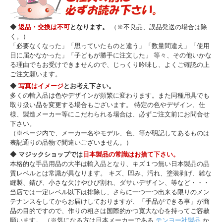
◆
返品・交換は不可
となります。
（※不良品、誤品発送の場合は除
く。）
「必要なくなった」「思っていたものと違う」「数量間違え」「使用
日に届かなかった」「子どもが勝手に注文した」 等々、その他いかな
る理由でもお受けできませんので、じっくり吟味し、よくご確認の上
ご注文願います。
◆
写真はイメージ
とお考え下さい。
多くの輸入品は色やデザインが頻繁に変わります。また同種用具でも
取り扱い品を変更する場合もございます。 特定の色やデザイン、仕
様、製造メーカー等にこだわられる場合は、必ずご注文前にお問合せ
下さい。
（※ページ内で、メーカー名やモデル、色、等が明記してあるものは
表記通りの品物で間違いございません。）
◆ マジックショップでは
日本製品の常識はお捨て下さい。
本格的な手品用品の大半は輸入品となり、キズ１つ無い日本製品の品
質レベルとは常識が異なります。 キズ、凹み、汚れ、塗装剥げ、雑な
縫製、錆び、小さな欠けやひび割れ、ダサいデザイン、等など・・・
当店では一定レベル以下は排除し、さらに一つ一つ出来る限りのメン
テナンスをしてからお届けしておりますが、「手品ができる事」が商
品の目的ですので、作りの粗さは国際的かつ寛大な心を持ってご容赦
願います。 （※気になる方は日本メーカーである
テンヨー社製品
か