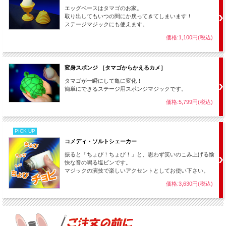
エッグベースはタマゴのお家。
取り出してもいつの間にか戻ってきてしまいます！
ステージマジックにも使えます。
価格:1,100円(税込)
変身スポンジ ［タマゴからかえるカメ］
タマゴが一瞬にして亀に変化！
簡単にできるステージ用スポンジマジックです。
価格:5,799円(税込)
PICK UP
コメディ・ソルトシェーカー
振ると「ちょび！ちょび！」と、思わず笑いのこみ上げる愉
快な音の鳴る塩ビンです。
マジックの演技で楽しいアクセントとしてお使い下さい。
価格:3,630円(税込)