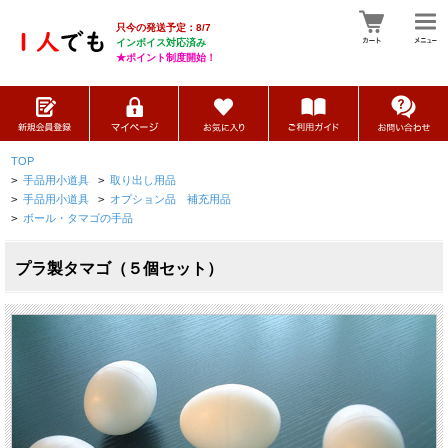
只今の発送予定：8/7
インボイス対応済み
★ポイント制度開始！
TOP
>
手品用小道具
>
取り出し用品
>
手品用小道具
>
オプション品 補充用品
>
ボール・タマゴの手品
プラ製タマゴ（５個セット）