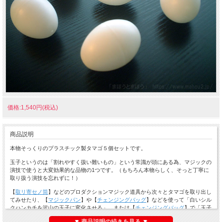
価格:1,540円(税込)
商品説明
本物そっくりのプラスチック製タマゴ５個セットです。
玉子というのは「割れやすく扱い難いもの」という常識が頭にある為、マジックの
演技で使うと大変効果的な品物の1つです。（もちろん本物らしく、そっと丁寧に
取り扱う演技を忘れずに！）
【
取リ寄セノ筒
】などのプロダクションマジック道具から次々とタマゴを取り出し
てみせたり、【
マジックパン
】や【
チェンジングバッグ
】などを使って「白いシル
クハンカチを沢山の玉子に変化させる」、または【
チェンジングバッグ
】で「玉子
を【
ゴム鳩
】に変化させる」なんていう手品も面白いでしょう。（ダブルタイプで
▼ 商品説明の続きを見る ▼