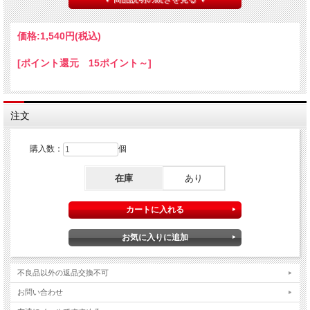
はシルク→玉子→ハトの三段階変化も！） また、【
カップアンドボール
】などの
クライマックスにも使えます。
サイズはステージ映えのする長径60mmの大型サイズ。（中が空洞になっているタ
価格:
1,540円
(税込)
イプです。）
[ポイント還元 15ポイント～]
【
タマゴを産むスカーフ
】や【
エッグベース
】のタマゴと同じサイズ、形状のもの
ですのでこれらマジックと組み合わせても使えます。
（
タマゴを産むスカーフ
の最後に、出現させた沢山の玉子を見せたい場合にはこの
商品をお使い下さると手軽です。）
注文
本物と違って割れる心配のないイミテーションの玉子は、取り出し用品として、ま
た色々なマジック用具と組み合わせて使えますので１セットは持っておくと便利で
すよ。
購入数：
個
※素材用品につき説明書はありません。
在庫
あり
不良品以外の返品交換不可
お問い合わせ