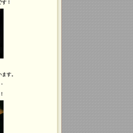
です！
います。
・
！