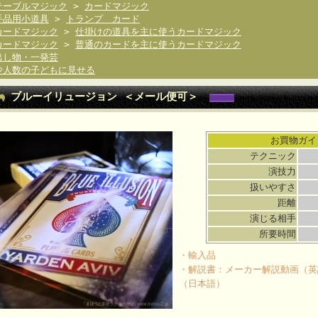
テーブルマジック
>
カードマジック
手品用小道具
>
トランプ カード
カードマジック
>
仕掛けの道具を主に使うカードマジック
カードマジック
>
普通のカードを主に使うカードマジック
出し物・一発芸
少人数の子どもに見せる
ブルーイリュージョン ＜メール便可＞
お買物ガイ
テクニック
演技力
扱いやすさ
距離
演じる相手
所要時間
・輸入品
・解説書：メーカー解説動画（英
（日本語）