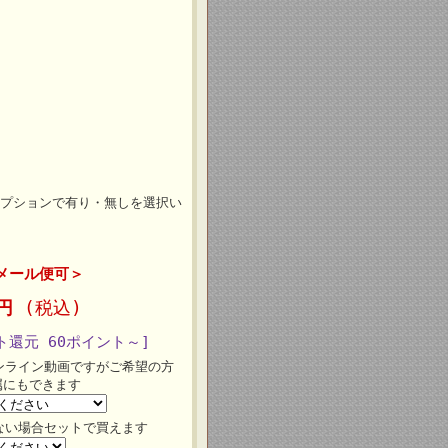
プションで有り・無しを選択い
メール便可＞
0円
(税込)
ト還元 60ポイント～]
ンライン動画ですがご希望の方
属にもできます
ない場合セットで買えます