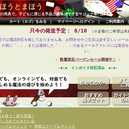
ほうとまほう
の用具で。子どもに演じる手品と簡単にできるマジック専門店
カート（カゴ）をみる
｜
マイページへログイン
｜
ご利用案内
只今の発送予定： 8/10
（※必着のご希望は承
店では電話対応を致しておりません為、お問合せやご注文は必ず正しいメール
」の前に「．」、または連続した「．．．」のあるメールアドレスには返信を
い。
★
数量限定バーゲンセール開催中！
★
-◆-◆ インボイス対応済み ◆-◆-
E
目を疑う！超不思議！
手に入れておきたい品
テーブルマジック
>
簡単なテーブルマジック