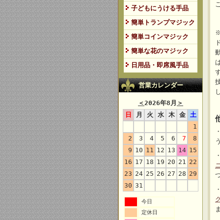
子どもにうける手品
簡単トランプマジック
簡単コインマジック
簡単な花のマジック
日用品・即席風手品
営業カレンダー
＜
2026年8月
＞
日
月
火
水
木
金
土
1
2
3
4
5
6
7
8
9
10
11
12
13
14
15
16
17
18
19
20
21
22
23
24
25
26
27
28
29
30
31
今日
定休日