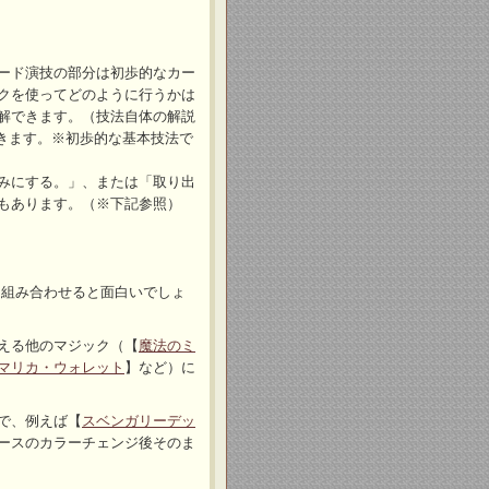
ード演技の部分は初歩的なカー
クを使ってどのように行うかは
解できます。（技法自体の解説
きます。※初歩的な基本技法で
みにする。」、または「取り出
もあります。（※下記参照）
と組み合わせると面白いでしょ
える他のマジック（【
魔法のミ
マリカ・ウォレット
】など）に
で、例えば【
スベンガリーデッ
ースのカラーチェンジ後そのま