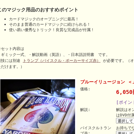
このマジック用品のおすすめポイント
カードマジックのオープニングに最高！
そのまま普通のカードマジックに続けられる！
使い易い優秀なトリック！良質な完成品が付属！
※セット内容は
・ギミック一式、・解説動画（英語）、・日本語説明書 です。
演技には別途
トランプ（バイスクル・ポーカーサイズ赤）
が必要です。（オ
ただけます。）
ブルーイリュージョン ＜
価格:
6,05
[ポイン
解説:
解説はオ
はDVD付
バイスクルトラン
お持ちで
プ赤: