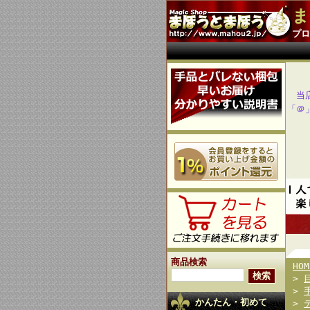
ま
プロ
当
「＠
商品検索
HOM
>
>
かんたん・初めて
>