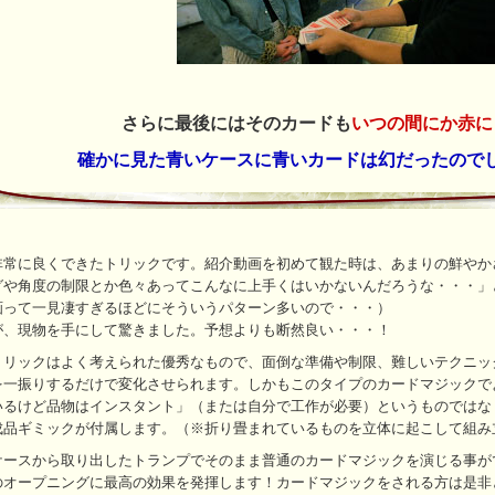
さらに最後にはそのカードも
いつの間にか赤に
確かに見た青いケースに青いカードは幻だったので
非常に良くできたトリックです。紹介動画を初めて観た時は、あまりの鮮やか
グや角度の制限とか色々あってこんなに上手くはいかないんだろうな・・・」
画って一見凄すぎるほどにそういうパターン多いので・・・）
が、現物を手にして驚きました。予想よりも断然良い・・・！
トリックはよく考えられた優秀なもので、面倒な準備や制限、難しいテクニッ
を一振りするだけで変化させられます。しかもこのタイプのカードマジックで
いるけど品物はインスタント」（または自分で工作が必要）というものではな
成品ギミックが付属します。（※折り畳まれているものを立体に起こして組み
ケースから取り出したトランプでそのまま普通のカードマジックを演じる事が
のオープニングに最高の効果を発揮します！カードマジックをされる方は是非