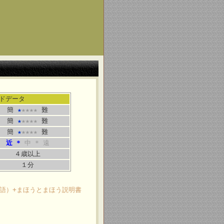
ドデータ
簡
★
★★★★
難
簡
★
★★★★
難
簡
★
★★★★
難
近 *
中 * 遠
４歳以上
１分
語）+まほうとまほう説明書