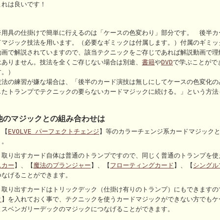
これは良いです！
※用具の仕掛けで簡単に行えるのは「ケースの色変わり」部分です。 後半カ
ドマジック技法を用います。（必要なギミックは付属します。）付属のギミッ
動画で解説されていますので、該当テクニックをご存じであれば解説動画で理
はありません。技法を全くご存じない場合は別途、
書籍
や
DVD
で学ぶことがで
す。）
技法の練習が嫌な場合は、「後半のカード演技は無しにしてケースの色変化の
したトランプでテクニックの要らないカードマジックに続ける。」という方法
他のマジックとの組み合わせは
・【
EVOLVE パーフェクトチェンジ
】等のカラーチェンジ系カードマジック
う。
・取り出すカード自体は普通のトランプですので、同じく普通のトランプを使
ニカー
】、【
魔法のプランジャー
】、【
フローティングカード
】、【
シングル
つなげることができます。
・取り出すカードはトリックデック（仕掛け有りのトランプ）にもできますの
ク
】を入れておく事で、テクニックを使うカードマジックができない方でもケ
まスベンガリーデックのマジックにつなげることができます。