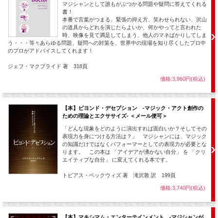
マジシャンとして誰もがぶつかる問題や疑問に答えてくれる
書！
本番で言葉がつまる、緊張の抑え方、笑わせられない、沢山
の道具からどれを演じたらよいか、何かやってと言われた
時、映像を見て満足してしまう、他人のマネばかりしてしま
う・・・等々あらゆる問題、疑問への対策を、世界中の現場を知り尽くしたプロ中
のプロがアドバイスしてくれます！
ジェフ・マクブライド 著 318頁
価格:3,960円(税込)
【本】ビヨンド・デセプション -マジック・アクト創作の
ための理論とエクササイズ- ＜メール便可＞
「どんな現象をどのように演出すれば面白いか？そしてその
表現力を身につける方法は？」 マジシャンには、マジック
の知識だけではなくパフォーマーとしての表現力が必要とな
ります。 この本は 「アイデアが沸かない自分」 を 「クリ
エイティブな自分」 に変えてくれる本です。
トビアス・ベックウィズ 著 滝沢敦 訳 199頁
価格:3,740円(税込)
【本】マキシマム・エンターテインメント -マジシャンが