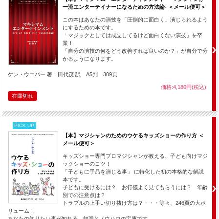
一流エンターテイナーになるための方法論- ＜メール便可＞
この本はあなたの演技を「圧倒的に面白く」演じられるよう
にするための本です。
「マジックとしては成立してるけど面白くない演技」を卒
業！
「自分の演技の何をどう改善すれば良いのか？」が自分で分
かるようになります。
ケン・ウエバー 著 田代茂 訳 A5判 309頁
価格:4,180円(税込)
在庫切れ
PICK UP
【本】マジシャンのためのウケるキッズショーの作り方 ＜
メール便可＞
キッズショー専門プロマジシャンが教える、子ども向けマジ
ックショーのコツ！
「子どもに手品を演じる事」 に特化した初の本格的な解説
本です。
子どもに受けるには？ お行儀よく見てもらうには？ 年齢
別での注意点は？
トラブルの上手い切り抜け方は？・・・等々、246頁の大ボ
リューム！
あなたの知りたい事が知れる、知識とノウハウの宝庫です。