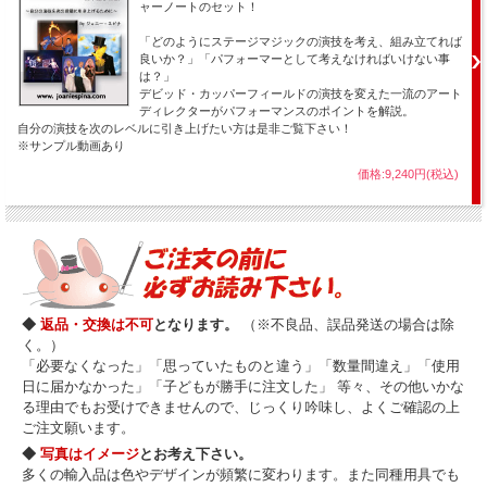
ャーノートのセット！
「どのようにステージマジックの演技を考え、組み立てれば
良いか？」「パフォーマーとして考えなければいけない事
は？」
デビッド・カッパーフィールドの演技を変えた一流のアート
ディレクターがパフォーマンスのポイントを解説。
自分の演技を次のレベルに引き上げたい方は是非ご覧下さい！
※サンプル動画あり
価格:9,240円(税込)
◆
返品・交換は不可
となります。
（※不良品、誤品発送の場合は除
く。）
「必要なくなった」「思っていたものと違う」「数量間違え」「使用
日に届かなかった」「子どもが勝手に注文した」 等々、その他いかな
る理由でもお受けできませんので、じっくり吟味し、よくご確認の上
ご注文願います。
◆
写真はイメージ
とお考え下さい。
多くの輸入品は色やデザインが頻繁に変わります。また同種用具でも