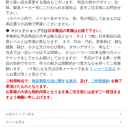
取り扱い品を変更する場合もございます。 特定の色やデザイン、仕
様、製造メーカー等にこだわられる場合は、必ずご注文前にお問合せ
下さい。
（※ページ内で、メーカー名やモデル、色、等が明記してあるものは
表記通りの品物で間違いございません。）
◆ マジックショップでは
日本製品の常識はお捨て下さい。
本格的な手品用品の大半は輸入品となり、キズ１つ無い日本製品の品
質レベルとは常識が異なります。 キズ、凹み、汚れ、塗装剥げ、雑な
縫製、錆び、小さな欠けやひび割れ、ダサいデザイン、等など・・・
当店では一定レベル以下は排除し、さらに一つ一つ出来る限りのメン
テナンスをしてからお届けしておりますが、「手品ができる事」が商
品の目的ですので、作りの粗さは国際的かつ寛大な心を持ってご容赦
願います。 （※気になる方は日本メーカーである
テンヨー社製品
か
らお選び頂くと安心です。）
ご利用時点で、
特定商取引法に関する表示
、及び、
ご利用規約
を御了
承頂けたものとなります。
お客様の大切な契約内容となります為ご注文前には必ずご一読頂きま
すよう御願い申し上げます。
お店のトップへ戻る
カートを見る