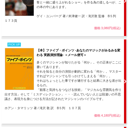
客と一緒に盛り上がれるショー」を作る為の道しるべが、こ
の本の中にあります。
ゲイ・ユンバーグ 著 / 米津健一 訳・滝沢敦 監修 B５判
１７３頁
価格:3,080円(税込)
PICK UP
【本】ファイブ・ポインツ -あなたのマジックがみるみる変
わる 実践演技理論- ＜メール便可＞
多くのマジシャンが知りたがる「何か」。その正体がここに
書いてあります。
それを知ると自分の演技が劇的に変わる「何か」。マスター
すればマジシャンでも引っかけてしまえる「何か」。
それはちょっとした事ですが遂行すると結果に大きな差が出
るもの。
「観客と気持ちをつなげる技術」「マジカルな雰囲気を作り
出す方法」そして「ミスディレクション」・・・読んでいない人とは段違いの不思
議さ、表現力を身につける方法が記されたマジシャンのバイブルです。
ホアン・タマリッツ 著 / 滝沢 敦 訳 B５判 １０７頁
価格:4,180円(税込)