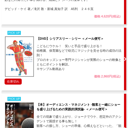
デビッド・ケイ 著／滝沢 敦・新城 真知子 訳 A5判 ２４６頁
価格:4,620円(税込)
PICK UP
【DVD】シリアスリー・シリー ＜メール便可＞
こどもにウケル！ 笑いと手品で盛り上がる！
幼稚園、保育園などで幼児にマジックを見せる時の成功の法
則！
プロのキッズショー専門マジシャンが実際のショーの映像と
ともにポイントを解説。
※サンプル動画あり
価格:2,860円(税込)
在庫切れ
PICK UP
【本】オーディエンス・マネジメント -観客と一緒にショー
を盛り上げるための実践的演技論- ＜メール便可＞
全ての現象で盛り上がり、ジョークでウケ、想定外のアクシ
デントで困惑する事も無し！
観客への接し方、ショーの準備、心構えなどといった、「観