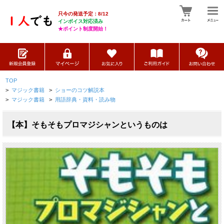
只今の発送予定：8/12
インボイス対応済み
★ポイント制度開始！
TOP
>
マジック書籍
>
ショーのコツ解説本
>
マジック書籍
>
用語辞典・資料・読み物
【本】そもそもプロマジシャンというものは