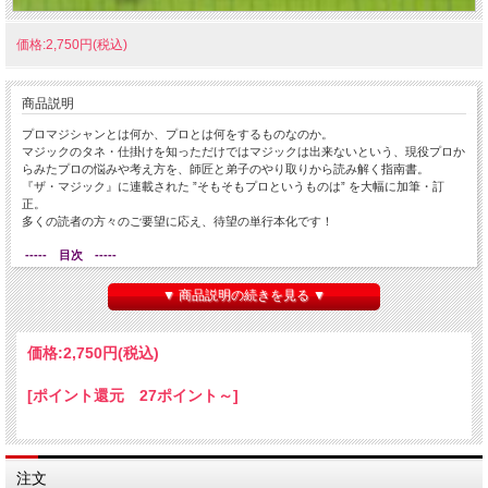
価格:2,750円(税込)
商品説明
プロマジシャンとは何か、プロとは何をするものなのか。
マジックのタネ・仕掛けを知っただけではマジックは出来ないという、現役プロか
らみたプロの悩みや考え方を、師匠と弟子のやり取りから読み解く指南書。
『ザ・マジック』に連載された ”そもそもプロというものは” を大幅に加筆・訂
正。
多くの読者の方々のご要望に応え、待望の単行本化です！
----- 目次 -----
第1話 お客さんの心持ち
▼ 商品説明の続きを見る ▼
第2話 マジックでホームランを打つには
第3話 水芸の芸とは何ぞや
第4話 クロースアップの生きる道
価格:
2,750円
(税込)
第5話 弟子になるには
第6話 種明かし
第7話 種明かしの顛末
[ポイント還元 27ポイント～]
第8話 リサイタルを開くには
第9話 和の心、蝶の心
第10話 スライハンドに復権はあるか
第11話 FISM、FISMと草木もなびく
注文
第12話 プロになるには