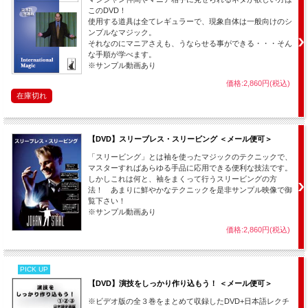
このDVD！
使用する道具は全てレギュラーで、現象自体は一般向けのシ
ンプルなマジック。
それなのにマニアさえも、うならせる事ができる・・・そん
な手順が学べます。
※サンプル動画あり
価格:2,860円(税込)
在庫切れ
【DVD】スリーブレス・スリービング ＜メール便可＞
「スリービング」とは袖を使ったマジックのテクニックで、
マスターすればあらゆる手品に応用できる便利な技法です。
しかしこれは何と、袖をまくって行うスリービングの方
法！ あまりに鮮やかなテクニックを是非サンプル映像で御
覧下さい！
※サンプル動画あり
価格:2,860円(税込)
PICK UP
【DVD】演技をしっかり作り込もう！ ＜メール便可＞
※ビデオ版の全３巻をまとめて収録したDVD+日本語レクチ