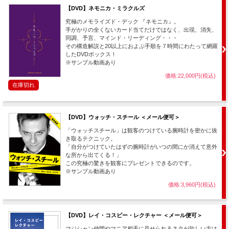
【DVD】ネモニカ・ミラクルズ
究極のメモライズド・デック 『ネモニカ』。
手がかりの全くないカード当てだけではなく、出現、消失、
同調、予言、マインド・リーディング・・・
その構造解説と20以上におよぶ手順を７時間にわたって網羅
したDVDボックス！
※サンプル動画あり
価格:22,000円(税込)
在庫切れ
【DVD】ウォッチ・スチール ＜メール便可＞
「ウォッチスチール」は観客のつけている腕時計を密かに抜
き取るテクニック。
「自分がつけていたはずの腕時計がいつの間にか消えて意外
な所から出てくる！」
この究極の驚きを観客にプレゼントできるのです。
※サンプル動画あり
価格:3,960円(税込)
【DVD】レイ・コスビー・レクチャー ＜メール便可＞
マジシャン仲間やマニア相手に見せられるネタが欲しい方は