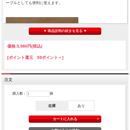
ーブルとしても便利に使えます。
▼ 商品説明の続きを見る ▼
価格:
5,980円
(税込)
[ポイント還元 59ポイント～]
注文
購入数：
個
円座で支える高級仕様。
在庫
あり
価格は驚くほど安いですが日本メーカー製で作りはしっかりしたテー
ブルです。