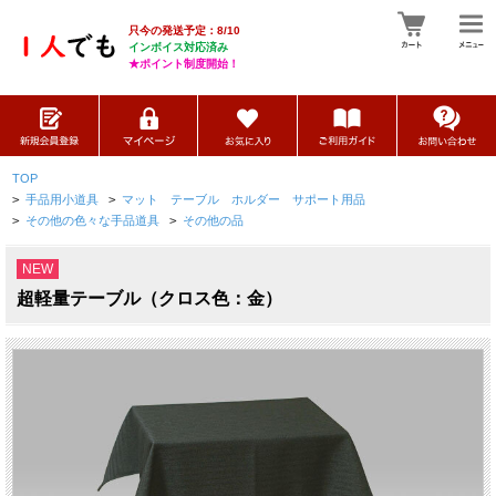
只今の発送予定：8/10
インボイス対応済み
★ポイント制度開始！
TOP
>
手品用小道具
>
マット テーブル ホルダー サポート用品
>
その他の色々な手品道具
>
その他の品
NEW
超軽量テーブル（クロス色：金）