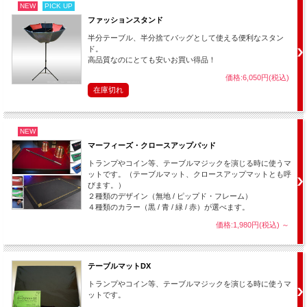
NEW
PICK UP
ファッションスタンド
半分テーブル、半分捨てバッグとして使える便利なスタン
ド。
高品質なのにとても安いお買い得品！
価格:6,050円(税込)
在庫切れ
NEW
マーフィーズ・クロースアップパッド
トランプやコイン等、テーブルマジックを演じる時に使うマ
ットです。（テーブルマット、クロースアップマットとも呼
びます。）
２種類のデザイン（無地 / ピップド・フレーム）
４種類のカラー（黒 / 青 / 緑 / 赤）が選べます。
価格:1,980円(税込)
～
テーブルマットDX
トランプやコイン等、テーブルマジックを演じる時に使うマ
ットです。