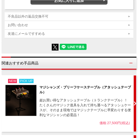
┃
セット内容：
・超軽量テーブル（天板サイズ：30×40cm 高さ：約55～90cmで調
不良品以外の返品交換不可
節可）
お問い合わせ
・テーブルクロス
友達にメールですすめる
※テーブルクロスの色やデザインは販売時期により写真とは異なりま
す。
※組み立てもシンプルなので特に説明書類は付属しません。
関連おすすめ手品商品
NEW
PICK UP
マジシャンズ・ブリーフケーステーブル（アタッシュテーブ
ル）
超お買い得なアタッシュテーブル（トランクテーブル）！
たくさんのマジック道具を入れて持ち運べるアタッシュケー
スが、そのまま現地ではマジックテーブルに早変わりする便
利なマジシャンの必需品！
価格:27,500円(税込)