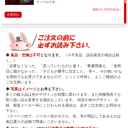
テーブルです。
価格:57,200円(税込)
在庫切れ
◆
返品・交換は不可
となります。
（※不良品、誤品発送の場合は除
く。）
「必要なくなった」「思っていたものと違う」「数量間違え」「使用
日に届かなかった」「子どもが勝手に注文した」 等々、その他いかな
る理由でもお受けできませんので、じっくり吟味し、よくご確認の上
ご注文願います。
◆
写真はイメージ
とお考え下さい。
多くの輸入品は色やデザインが頻繁に変わります。また同種用具でも
取り扱い品を変更する場合もございます。 特定の色やデザイン、仕
様、製造メーカー等にこだわられる場合は、必ずご注文前にお問合せ
下さい。
（※ページ内で、メーカー名やモデル、色、等が明記してあるものは
表記通りの品物で間違いございません。）