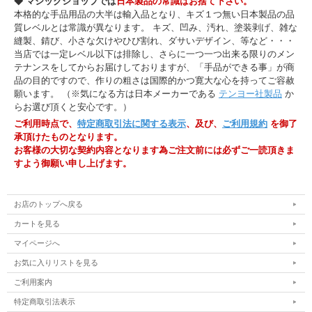
◆ マジックショップでは
日本製品の常識はお捨て下さい。
本格的な手品用品の大半は輸入品となり、キズ１つ無い日本製品の品
質レベルとは常識が異なります。 キズ、凹み、汚れ、塗装剥げ、雑な
縫製、錆び、小さな欠けやひび割れ、ダサいデザイン、等など・・・
当店では一定レベル以下は排除し、さらに一つ一つ出来る限りのメン
テナンスをしてからお届けしておりますが、「手品ができる事」が商
品の目的ですので、作りの粗さは国際的かつ寛大な心を持ってご容赦
願います。 （※気になる方は日本メーカーである
テンヨー社製品
か
らお選び頂くと安心です。）
ご利用時点で、
特定商取引法に関する表示
、及び、
ご利用規約
を御了
承頂けたものとなります。
お客様の大切な契約内容となります為ご注文前には必ずご一読頂きま
すよう御願い申し上げます。
お店のトップへ戻る
カートを見る
マイページへ
お気に入りリストを見る
ご利用案内
特定商取引法表示