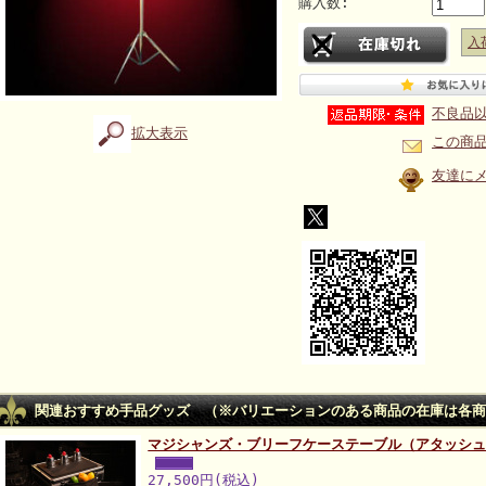
購入数:
入
不良品
拡大表示
この商
友達に
関連おすすめ手品グッズ （※バリエーションのある商品の在庫は各商
マジシャンズ・ブリーフケーステーブル（アタッシ
27,500円(税込)