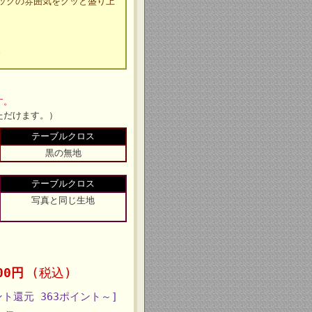
ックの雰囲気をグッと盛り上
。
す。
ただけます。）
テーブルクロス
黒の無地
テーブルクロス
写真と同じ生地
300円
(税込)
ント還元 363ポイント～]