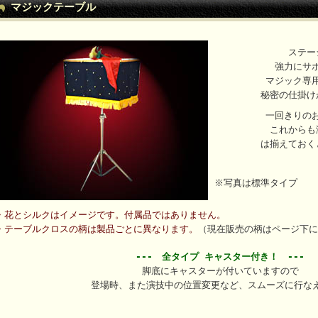
マジックテーブル
ステー
強力にサ
マジック専
秘密の仕掛け
一回きりの
これからも
は揃えておく
※写真は標準タイプ
・花とシルクはイメージです。付属品ではありません。
・テーブルクロスの柄は製品ごとに異なります。
（現在販売の柄はページ下に
---
全タイプ キャスター付き！ ---
脚底にキャスターが付いていますので
登場時、また演技中の位置変更など、スムーズに行な