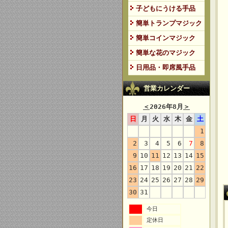
子どもにうける手品
簡単トランプマジック
簡単コインマジック
簡単な花のマジック
日用品・即席風手品
営業カレンダー
＜
2026年8月
＞
日
月
火
水
木
金
土
1
2
3
4
5
6
7
8
9
10
11
12
13
14
15
16
17
18
19
20
21
22
23
24
25
26
27
28
29
30
31
今日
定休日