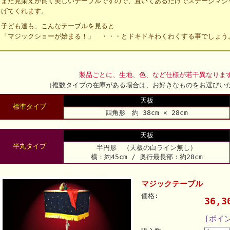
また見栄えが良く美しいテーブルですので、置いてあるだけでステージマジ
げてくれます。
子ども達も、こんなテーブルを見ると
「マジックショーが始まる！」 ・・・とドキドキわくわくする事でしょう
製品ごとに、生地、色、など仕様が若干異なりま
（複数タイプの在庫がある場合は、お好きなものをお選びい
天板
標準タイプ
四角形 約 38cm × 28cm
天板
半丸タイプ
半円形 （天板の白ライン無し）
横：約45cm / 奥行最長部：約28cm
マジックテーブル
価格:
36,
[ポイ