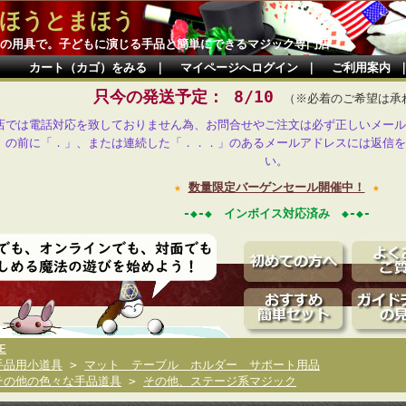
ほうとまほう
の用具で。子どもに演じる手品と簡単にできるマジック専門店
カート（カゴ）をみる
｜
マイページへログイン
｜
ご利用案内
只今の発送予定： 8/10
（※必着のご希望は承
店では電話対応を致しておりません為、お問合せやご注文は必ず正しいメール
」の前に「．」、または連続した「．．．」のあるメールアドレスには返信を
い。
★
数量限定バーゲンセール開催中！
★
-◆-◆ インボイス対応済み ◆-◆-
E
手品用小道具
>
マット テーブル ホルダー サポート用品
その他の色々な手品道具
>
その他、ステージ系マジック