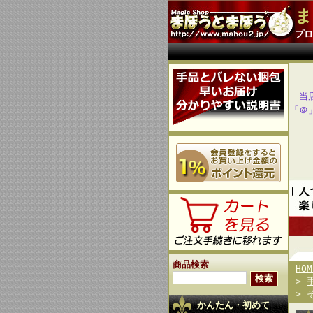
ま
プロ
当
「＠
商品検索
HOM
>
>
かんたん・初めて