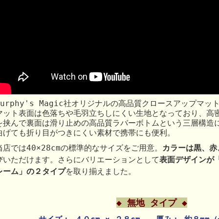
Murphy's Magic社オリジナルの高品質クロースアップマッ
マット表面は色落ちや毛羽立ちしにくい生地となっており、高
を挟んで裏面は滑り止めの高品質ラバーボトムという三層構造
曲げても折り目がつきにくい素材で携帯にも便利。
当店では40×28cmの標準的なサイズをご用意。
カラーは黒、赤
びいただけます。さらにバリエーションとして
表面デザインが
レーム」の２タイプ
を取り揃えました。
◆ 無地 タイプ ◆