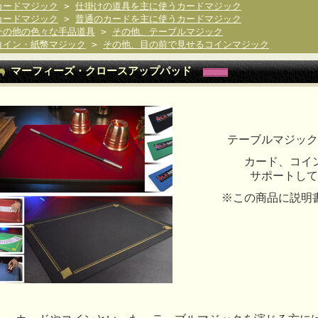
カードマジック
>
仕掛けの道具を主に使うカードマジック
カードマジック
>
普通のカードを主に使うカードマジック
その他の色々な手品道具
>
その他、テーブルマジック
コイン・紙幣マジック
>
その他、目の前で見せるコインマジック
マーフィーズ・クロースアップパッド
テーブルマジック
カード、コイ
サポートして
※この商品に説明