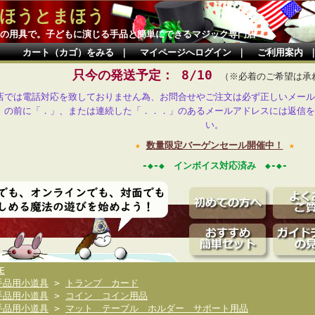
ほうとまほう
の用具で。子どもに演じる手品と簡単にできるマジック専門店
カート（カゴ）をみる
｜
マイページへログイン
｜
ご利用案内
只今の発送予定： 8/10
（※必着のご希望は承
店では電話対応を致しておりません為、お問合せやご注文は必ず正しいメール
」の前に「．」、または連続した「．．．」のあるメールアドレスには返信を
い。
★
数量限定バーゲンセール開催中！
★
-◆-◆ インボイス対応済み ◆-◆-
E
手品用小道具
>
トランプ カード
手品用小道具
>
コイン コイン用品
手品用小道具
>
マット テーブル ホルダー サポート用品