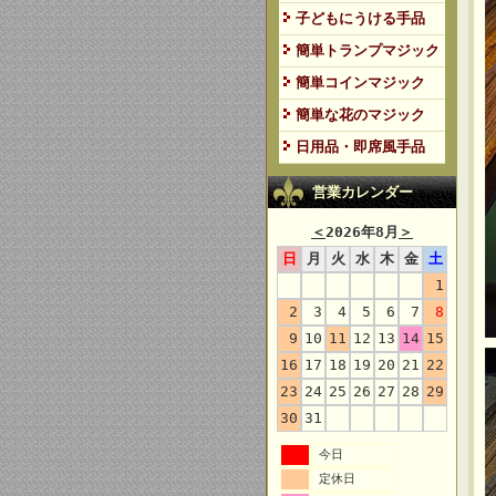
子どもにうける手品
簡単トランプマジック
簡単コインマジック
簡単な花のマジック
日用品・即席風手品
営業カレンダー
＜
2026年8月
＞
日
月
火
水
木
金
土
1
2
3
4
5
6
7
8
9
10
11
12
13
14
15
16
17
18
19
20
21
22
23
24
25
26
27
28
29
30
31
今日
定休日