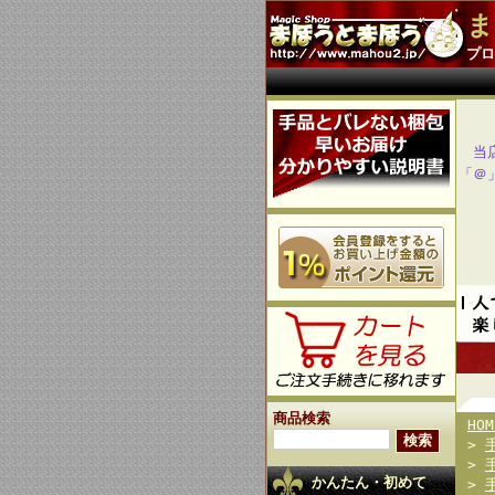
ま
プロ
当
「＠
商品検索
HOM
>
>
かんたん・初めて
>