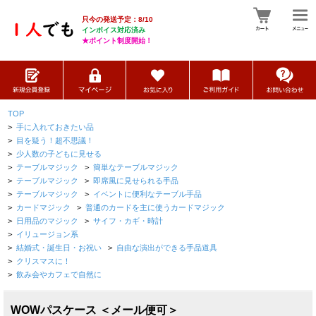
只今の発送予定：8/10
インボイス対応済み
★ポイント制度開始！
TOP
>
手に入れておきたい品
>
目を疑う！超不思議！
>
少人数の子どもに見せる
>
テーブルマジック
>
簡単なテーブルマジック
>
テーブルマジック
>
即席風に見せられる手品
>
テーブルマジック
>
イベントに便利なテーブル手品
>
カードマジック
>
普通のカードを主に使うカードマジック
>
日用品のマジック
>
サイフ・カギ・時計
>
イリュージョン系
>
結婚式・誕生日・お祝い
>
自由な演出ができる手品道具
>
クリスマスに！
>
飲み会やカフェで自然に
WOWパスケース ＜メール便可＞