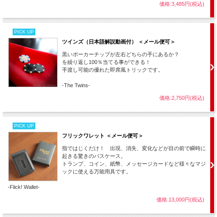
価格:3,485円(税込)
PICK UP
ツインズ（日本語解説動画付） ＜メール便可＞
黒いポーカーチップが左右どちらの手にあるか？
を繰り返し100％当てる事ができる！
手渡し可能の優れた即席風トリックです。
-The Twins-
価格:2,750円(税込)
PICK UP
フリックワレット ＜メール便可＞
指ではじくだけ！ 出現、消失、変化などが目の前で瞬時に
起きる驚きのパスケース。
トランプ、コイン、紙幣、メッセージカードなど様々なマジ
ックに使える万能用具です。
-Flick! Wallet-
価格:13,000円(税込)