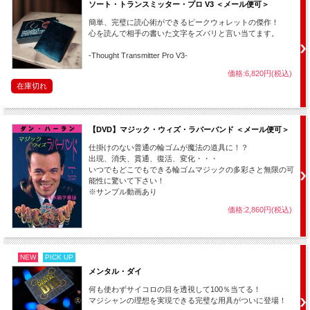
ソート・トランスミッター・プロ V3 ＜メール便可＞
簡単、完璧に読心術ができるピークウォレットの傑作！
心を読んで相手の書いた文字をズバリと言い当てます。
セット内容：
-Thought Transmitter Pro V3-
・WOWパスケース本体 ・オンライン解説動画（※オプションで
価格:6,820円(税込)
同じ内容のDVD付属にもできます。）
在庫切れ
【DVD】マジック・ウィズ・ラバーバンド ＜メール便可＞
仕掛けのない普通の輪ゴムが魔法の道具に！？
出現、消失、貫通、復活、変化・・・
いつでもどこでもできる輪ゴムマジックの多彩さと無限の可
能性に驚いて下さい！
※サンプル動画あり
価格:2,860円(税込)
NEW
PICK UP
メンタル・ダイ
何も使わずサイコロの目を透視して100％当てる！
マジシャンの理想を実現できる完璧な用具がついに登場！