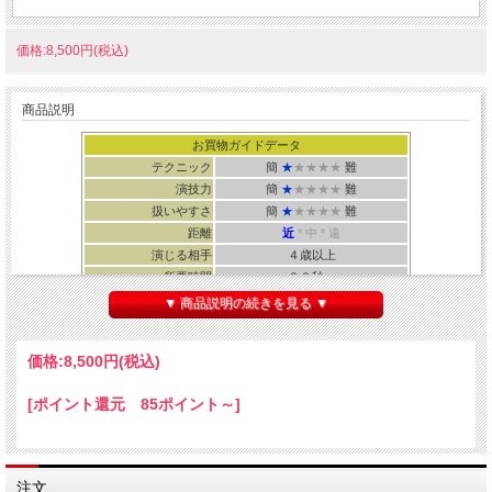
価格:8,500円(税込)
商品説明
お買物ガイドデータ
テクニック
簡
★
★★★★
難
演技力
簡
★
★★★★
難
扱いやすさ
簡
★
★★★★
難
距離
近
*
中 * 遠
演じる相手
４歳以上
所要時間
２０秒～
▼ 商品説明の続きを見る ▼
価格:
8,500円
(税込)
パスケース型のWOW！
[ポイント還元 85ポイント～]
↓ 動画をご覧下さい！ ↓
注文