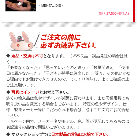
- MENTAL DIE -
価格:27,500円(税込)
◆
返品・交換は不可
となります。
（※不良品、誤品発送の場合は除
く。）
「必要なくなった」「思っていたものと違う」「数量間違え」「使用
日に届かなかった」「子どもが勝手に注文した」 等々、その他いかな
る理由でもお受けできませんので、じっくり吟味し、よくご確認の上
ご注文願います。
◆
写真はイメージ
とお考え下さい。
多くの輸入品は色やデザインが頻繁に変わります。また同種用具でも
取り扱い品を変更する場合もございます。 特定の色やデザイン、仕
様、製造メーカー等にこだわられる場合は、必ずご注文前にお問合せ
下さい。
（※ページ内で、メーカー名やモデル、色、等が明記してあるものは
表記通りの品物で間違いございません。）
◆ マジックショップでは
日本製品の常識はお捨て下さい。