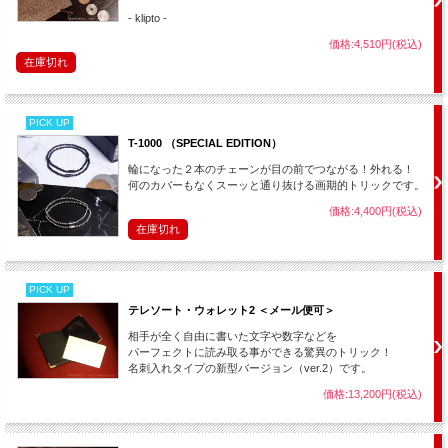
- klipto -
WOWの特徴は何かで覆ったりせずに、相手が注視する中、じわ～っ
価格:4,510円(税込)
と徐々に絵や文字が浮かび上がってくるという驚異の視覚効果です。
在庫切れ
これまで色々なタイプが発売されてきましたが、このパスケースタイ
プは良いですね。用具がチープに見えず、高級感がありながらも日用
品として自然な演技ができるところが気に入りました。
PICK UP
T-1000 （SPECIAL EDITION）
動画の参考演技のように「相手の描いた絵が白紙に飛び移る」という
不思議なマジックはもちろん、普通に白紙を入れてメッセージやイラ
輪になった２本のチェーンが目の前でつながる！外れる！
ストを出現させたり、白いカードがトランプになったりとシンプルな
何のカバーもなくスーッと通り抜ける画期的トリックです。
使い方でも大活躍します。（もちろん全てじわ～っと徐々に現れま
価格:4,400円(税込)
す。）
在庫切れ
既に他のWOWをお持ちの方もパスケース型の恩恵は大きいですし、
WOWをまだお持ちでない方は初めてのWOWとしてもおすすめです。
PICK UP
ちなみに使用する白紙は画用紙などを適切なサイズに切って自作して
テレソート・ウォレット2 ＜メール便可＞
も構いませんが、ポーカーサイズのトランプがちょうど良いサイズで
相手が全く自由に書いた文字や数字などを
すので、こちらの
両面真っ白のトランプや、表が白紙のトランプ
を使
パーフェクトに読み取る事ができる驚異のトリック！
われるとスマートかと思います。
名刺入れタイプの新型バージョン（ver.2）です。
（※この商品は製作に時間がかかる為、製造元でいったん品切れにな
価格:13,200円(税込)
ると再入荷まで長い期間がかかります。欲しい方はお早めに手に入れ
ておいてください。）