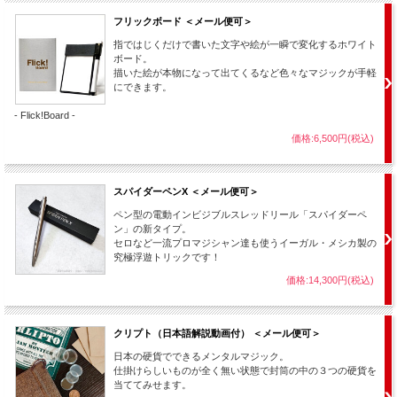
フリックボード ＜メール便可＞
指ではじくだけで書いた文字や絵が一瞬で変化するホワイト
ボード。
描いた絵が本物になって出てくるなど色々なマジックが手軽
にできます。
- Flick!Board -
価格:6,500円(税込)
スパイダーペンX ＜メール便可＞
シンプルに、白紙を入れて
ペン型の電動インビジブルスレッドリール「スパイダーペ
ン」の新タイプ。
セロなど一流プロマジシャン達も使うイーガル・メシカ製の
好きな絵や文字を出現させる演技もできます。
究極浮遊トリックです！
価格:14,300円(税込)
クリプト（日本語解説動画付） ＜メール便可＞
日本の硬貨でできるメンタルマジック。
詳細説明 ＆ 店主レビュー
仕掛けらしいものが全く無い状態で封筒の中の３つの硬貨を
当ててみせます。
傑作トリック、WOWのパスケース型タイプが登場しました！