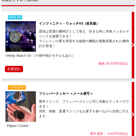
PICK UP
インフィニティ・ウォッチV3（改良版）
普段は普通の腕時計として使え、好きな時に本格メンタルマ
ジックを披露できる！
マジシャンの夢を実現する秘密の機能が複数搭載された腕時
計が登場！
-Infinity Watch V3-（※懐中時計モデルもあり）
価格:38,500円(税込)
在庫切れ
<24%OFF>
フリッパークッキー ＜メール便可＞
傑作トリック、フリッパーコインと同じ現象がクッキーでで
きる！
消失、移動、貫通マジックをお菓子を食べながら自然に行え
ます。
- Flipper Cookie -
通常価格： 4,620円(税込)