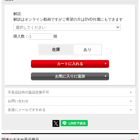
解説:
解説はオンライン動画ですがご希望の方はDVD付属にもできます
購入数：
個
在庫
あり
相手に白紙に好きな絵や文字を描いてもらい、
それを裏向けて持っていてもらいます。
もう一枚の白紙をパスケースに入れて、軽く振っている
と・・・
不良品以外の返品交換不可
お問い合わせ
何と！徐々に相手の描いたものが浮かび上がってきま
す！
友達にメールですすめる
相手が持っていた紙を見ると真っ白になっています！
相手にパスケースから中の紙を取り出してもらう事もで
きます。
関連おすすめ手品商品