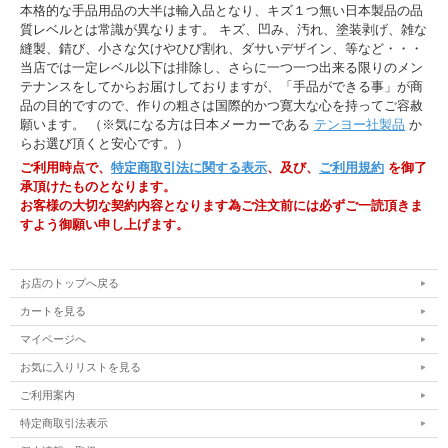
本格的な手品用品の大半は輸入品となり、キズ１つ無い日本製品の品
質レベルとは常識が異なります。 キズ、凹み、汚れ、塗装剥げ、雑な
縫製、錆び、小さな欠けやひび割れ、ダサいデザイン、等など・・・
当店では一定レベル以下は排除し、さらに一つ一つ出来る限りのメン
テナンスをしてからお届けしておりますが、「手品ができる事」が商
品の目的ですので、作りの粗さは国際的かつ寛大な心を持ってご容赦
願います。 （※気になる方は日本メーカーである
テンヨー社製品
か
らお選び頂くと安心です。）
ご利用時点で、
特定商取引法に関する表示
、及び、
ご利用規約
を御了
承頂けたものとなります。
お客様の大切な契約内容となります為ご注文前には必ずご一読頂きま
すよう御願い申し上げます。
お店のトップへ戻る
カートを見る
マイページへ
お気に入りリストを見る
ご利用案内
特定商取引法表示