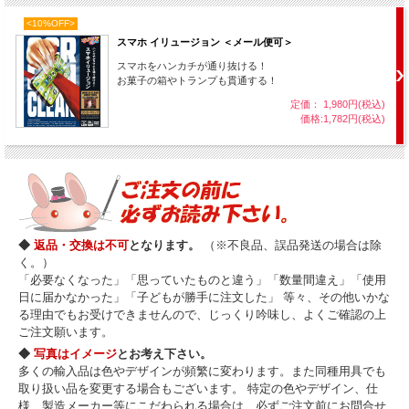
<10%OFF>
スマホ イリュージョン ＜メール便可＞
スマホをハンカチが通り抜ける！
お菓子の箱やトランプも貫通する！
定価： 1,980円(税込)
価格:1,782円(税込)
◆
返品・交換は不可
となります。
（※不良品、誤品発送の場合は除
く。）
「必要なくなった」「思っていたものと違う」「数量間違え」「使用
日に届かなかった」「子どもが勝手に注文した」 等々、その他いかな
る理由でもお受けできませんので、じっくり吟味し、よくご確認の上
ご注文願います。
◆
写真はイメージ
とお考え下さい。
多くの輸入品は色やデザインが頻繁に変わります。また同種用具でも
取り扱い品を変更する場合もございます。 特定の色やデザイン、仕
様、製造メーカー等にこだわられる場合は、必ずご注文前にお問合せ