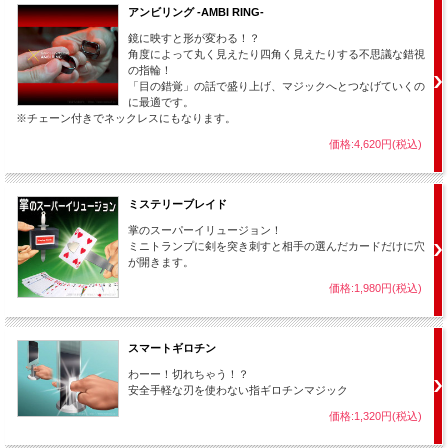
アンビリング -AMBI RING-
鏡に映すと形が変わる！？
角度によって丸く見えたり四角く見えたりする不思議な錯視
の指輪！
「目の錯覚」の話で盛り上げ、マジックへとつなげていくの
に最適です。
※チェーン付きでネックレスにもなります。
価格:4,620円(税込)
ミステリーブレイド
掌のスーパーイリュージョン！
ミニトランプに剣を突き刺すと相手の選んだカードだけに穴
が開きます。
価格:1,980円(税込)
スマートギロチン
わーー！切れちゃう！？
安全手軽な刃を使わない指ギロチンマジック
価格:1,320円(税込)