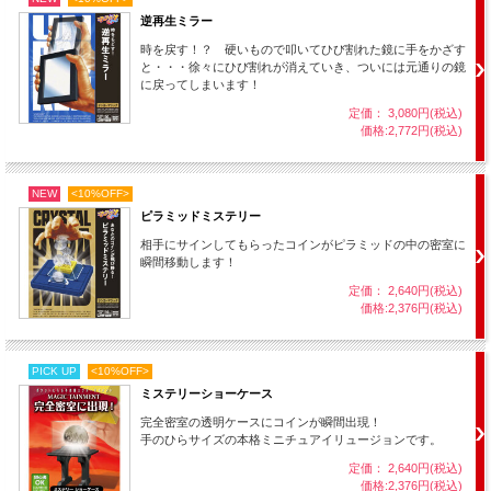
逆再生ミラー
時を戻す！？ 硬いもので叩いてひび割れた鏡に手をかざす
と・・・徐々にひび割れが消えていき、ついには元通りの鏡
に戻ってしまいます！
定価： 3,080円(税込)
価格:2,772円(税込)
NEW
<10%OFF>
ピラミッドミステリー
相手にサインしてもらったコインがピラミッドの中の密室に
瞬間移動します！
定価： 2,640円(税込)
鉄格子のように通った金属の棒を、カードやトランプ一
価格:2,376円(税込)
組、さらにはドリンク缶までもが通り抜けてしまいま
す！
PICK UP
<10%OFF>
用具に隠された巧妙な仕掛けをお楽しみください。
ミステリーショーケース
完全密室の透明ケースにコインが瞬間出現！
手のひらサイズの本格ミニチュアイリュージョンです。
定価： 2,640円(税込)
価格:2,376円(税込)