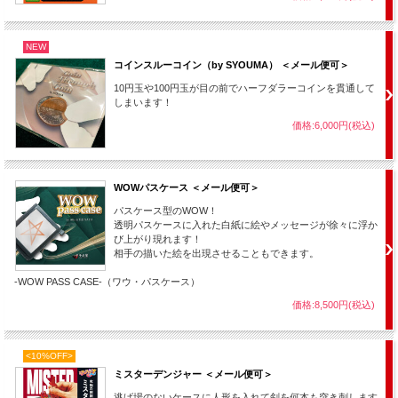
NEW
コインスルーコイン（by SYOUMA） ＜メール便可＞
10円玉や100円玉が目の前でハーフダラーコインを貫通して
しまいます！
価格:6,000円(税込)
WOWパスケース ＜メール便可＞
パスケース型のWOW！
透明パスケースに入れた白紙に絵やメッセージが徐々に浮か
び上がり現れます！
相手の描いた絵を出現させることもできます。
-WOW PASS CASE-（ワウ・パスケース）
価格:8,500円(税込)
<10%OFF>
ミスターデンジャー ＜メール便可＞
逃げ場のないケースに人形を入れて剣を何本も突き刺します