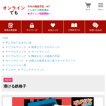
只今の発送予定：8/7
インボイス対応済み
★ポイント制度開始！
TOP
>
手に入れておきたい品
>
テーブルマジック
>
簡単なテーブルマジック
>
テーブルマジック
>
カードマジック
>
テーブルマジック
>
興味を引く小道具の手品
>
カードマジック
>
仕掛けの道具を主に使うカードマジック
>
イリュージョン系
>
テンヨー
>
マジックテイメント
NEW
溶ける鉄格子