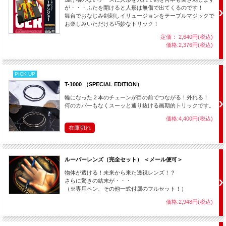
が・・・ふたを開けると人形は無傷で出てくるのです！
舞台でおなじみ剣刺しイリュージョンをテーブルマジックで
お楽しみいただける巧妙なトリック！
定価： 2,640円(税込)
価格:2,376円(税込)
PICK UP
T-1000 （SPECIAL EDITION）
輪になった２本のチェーンが目の前でつながる！外れる！
何のカバーもなくスーッと通り抜ける画期的トリックです。
価格:4,400円(税込)
在庫切れ
ルーバーレンズ（完全セット） ＜メール便可＞
物体が透ける！未来から来た透視レンズ！？
さらに驚きの結末が・・・
（※専用ペン、その他一式付属のフルセット！）
価格:2,948円(税込)