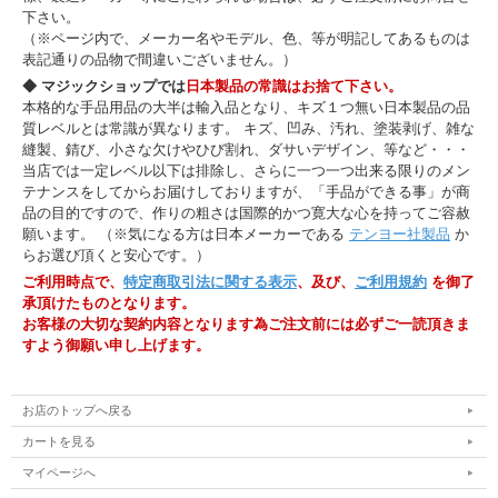
下さい。
（※ページ内で、メーカー名やモデル、色、等が明記してあるものは
表記通りの品物で間違いございません。）
◆ マジックショップでは
日本製品の常識はお捨て下さい。
本格的な手品用品の大半は輸入品となり、キズ１つ無い日本製品の品
質レベルとは常識が異なります。 キズ、凹み、汚れ、塗装剥げ、雑な
縫製、錆び、小さな欠けやひび割れ、ダサいデザイン、等など・・・
当店では一定レベル以下は排除し、さらに一つ一つ出来る限りのメン
テナンスをしてからお届けしておりますが、「手品ができる事」が商
品の目的ですので、作りの粗さは国際的かつ寛大な心を持ってご容赦
願います。 （※気になる方は日本メーカーである
テンヨー社製品
か
らお選び頂くと安心です。）
ご利用時点で、
特定商取引法に関する表示
、及び、
ご利用規約
を御了
承頂けたものとなります。
お客様の大切な契約内容となります為ご注文前には必ずご一読頂きま
すよう御願い申し上げます。
お店のトップへ戻る
カートを見る
マイページへ