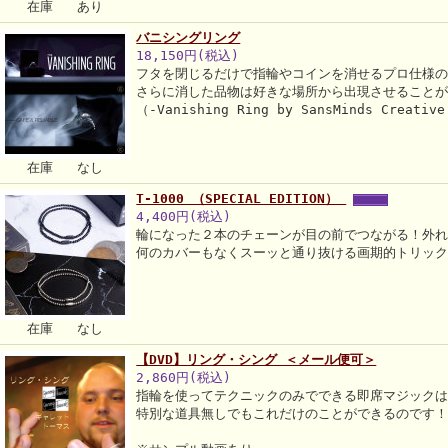
在庫 あり
バニシングリング
18,150円(税込)
フタを閉じるだけで指輪やコインを消せるプロ仕様
さらに消した品物は好きな場所から出現させること
（-Vanishing Ring by SansMinds Creativ
在庫 なし
T-1000 （SPECIAL EDITION）
4,400円(税込)
輪になった２本のチェーンが目の前でつながる！外
何のカバーもなくスーッと通り抜ける画期的トリッ
在庫 なし
【DVD】リング・シング ＜メール便可＞
2,860円(税込)
指輪を使ってテクニックのみでできる即席マジック
特別な道具無しでもこれだけのことができるのです