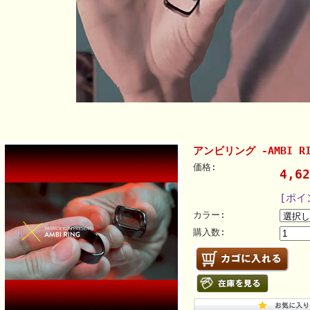
アンビリング -AMBI RI
価格:
4,6
[ポイ
カラー:
購入数: