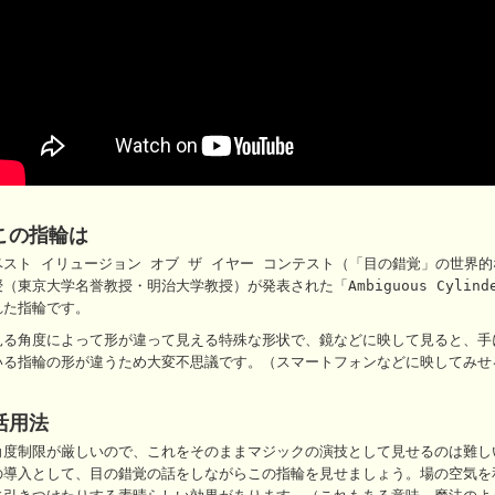
この指輪は
ベスト イリュージョン オブ ザ イヤー コンテスト（「目の錯覚」の世界
授（東京大学名誉教授・明治大学教授）が発表された「Ambiguous Cylinde
れた指輪です。
見る角度によって形が違って見える特殊な形状で、鏡などに映して見ると、手
いる指輪の形が違うため大変不思議です。（スマートフォンなどに映してみせ
活用法
角度制限が厳しいので、これをそのままマジックの演技として見せるのは難し
の導入として、目の錯覚の話をしながらこの指輪を見せましょう。場の空気を