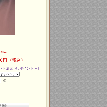
NG-
20円
(税込)
ント還元 46ポイント～]
個