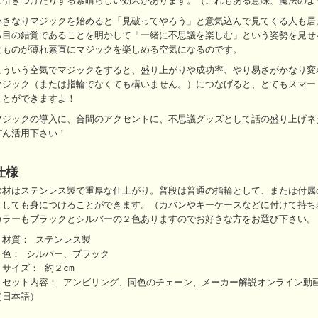
に引きつけたりする素晴らしい効果があります。（これもある意味、魔法のよ
いきなりマジックを始めると「見破ってやろう」と意気込んで見てくる人も居
ら目の錯覚であることを明かして「一緒に不思議を楽しむ」という姿勢を見せ
なものが薄れ素直にマジックを楽しめる空気になるのです。
こういう空気でマジックをすると、盛り上がりや成功率、やり易さがかなり変
マジック（または指輪でなくても構いません。）につなげると、とてもスマー
ことができますよ！
マジックの導入に、合間のアクセントに、不思議グッズとして話の盛り上げネ
どん活用下さい！
仕様
素材はステンレス製で重厚な仕上がり。普段は普通の指輪として、または付属
としても身につけることができます。（カバンやキーケースなどに付けて持ち
カラーもブラックとシルバーの２色ありますのでお好きな方をお選び下さい。
・材質： ステンレス製
・色： シルバー、ブラック
・サイズ： 約２cm
・セット内容： アンビリング、同色のチェーン、メーカー解説オンライン動
（日本語）