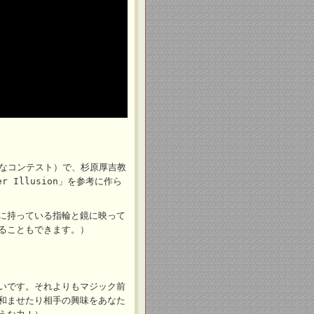
的なコンテスト）で、杉原厚吉教
r Illusion」を参考に作ら
に持っている指輪と鏡に映って
ることもできます。）
いです。それよりもマジック前
和ませたり相手の興味をあなた