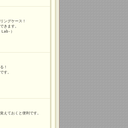
のリングケース！
ができます。
e Lab-）
れる！
クです。
は覚えておくと便利です。
！