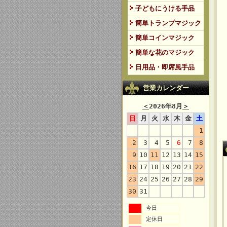
子どもにうける手品
簡単トランプマジック
簡単コインマジック
簡単な花のマジック
日用品・即席風手品
営業カレンダー
＜
2026年8月
＞
日
月
火
水
木
金
土
1
2
3
4
5
6
7
8
9
10
11
12
13
14
15
16
17
18
19
20
21
22
23
24
25
26
27
28
29
30
31
今日
定休日