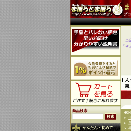
ま
プロ
当
「＠
商品検索
HOM
>
>
かんたん・初めて
>