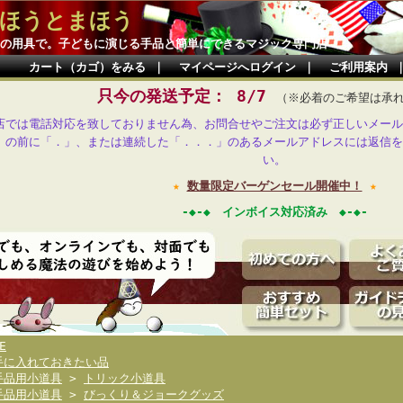
ほうとまほう
の用具で。子どもに演じる手品と簡単にできるマジック専門店
カート（カゴ）をみる
｜
マイページへログイン
｜
ご利用案内
只今の発送予定： 8/7
（※必着のご希望は承
店では電話対応を致しておりません為、お問合せやご注文は必ず正しいメール
」の前に「．」、または連続した「．．．」のあるメールアドレスには返信を
い。
★
数量限定バーゲンセール開催中！
★
-◆-◆ インボイス対応済み ◆-◆-
E
手に入れておきたい品
手品用小道具
>
トリック小道具
手品用小道具
>
びっくり＆ジョークグッズ