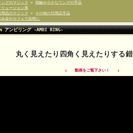
リングのマジック
>
指輪や小さなリングの手品
イリュージョン系
日用品のマジック
>
その他の日用品手品
飲み会やカフェで自然に
アンビリング -AMBI RING-
丸く見えたり四角く見えたりする錯
↓ 動画をご覧下さい！ ↓