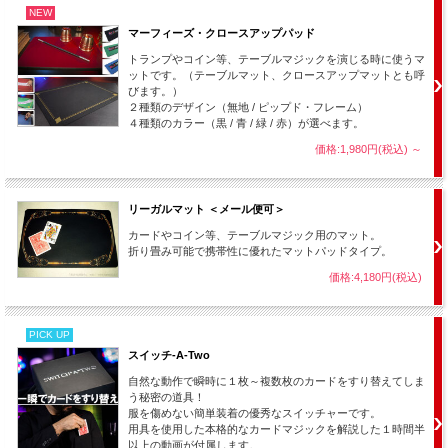
NEW
マーフィーズ・クロースアップパッド
トランプやコイン等、テーブルマジックを演じる時に使うマ
ットです。（テーブルマット、クロースアップマットとも呼
びます。）
２種類のデザイン（無地 / ピップド・フレーム）
４種類のカラー（黒 / 青 / 緑 / 赤）が選べます。
価格:1,980円(税込)
～
リーガルマット ＜メール便可＞
カードやコイン等、テーブルマジック用のマット。
折り畳み可能で携帯性に優れたマットパッドタイプ。
価格:4,180円(税込)
PICK UP
スイッチ-A-Two
自然な動作で瞬時に１枚～複数枚のカードをすり替えてしま
う秘密の道具！
服を傷めない簡単装着の優秀なスイッチャーです。
用具を使用した本格的なカードマジックを解説した１時間半
以上の動画が付属します。