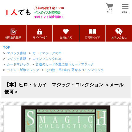
只今の発送予定：8/10
インボイス対応済み
★ポイント制度開始！
TOP
>
マジック書籍
>
カードマジックの本
>
マジック書籍
>
コインマジックの本
>
カードマジック
>
普通のカードを主に使うカードマジック
>
コイン・紙幣マジック
>
その他、目の前で見せるコインマジック
【本】ヒロ・サカイ マジック・コレクション ＜メール
便可＞