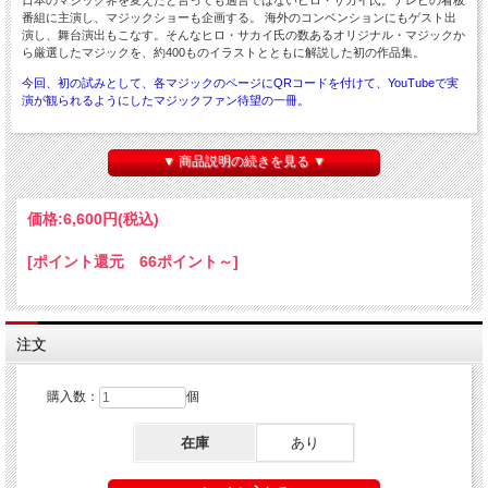
番組に主演し、マジックショーも企画する。 海外のコンベンションにもゲスト出
演し、舞台演出もこなす。そんなヒロ・サカイ氏の数あるオリジナル・マジックか
ら厳選したマジックを、約400ものイラストとともに解説した初の作品集。
今回、初の試みとして、各マジックのページにQRコードを付けて、YouTubeで実
演が観られるようにしたマジックファン待望の一冊。
▼ 商品説明の続きを見る ▼
- 内容 -
まえがき
価格:
6,600円
(税込)
◆カードマジック編 16種
[ポイント還元 66ポイント～]
◆コインマジック編 9種
◆紙幣マジック編 5種
◆サロンマジック編 7種
注文
◆ボーナストリック編 3種
購入数：
個
※約400ものイラストを交え解説。
在庫
あり
※各マジックのページにあるQRコードでYouTubeにて実演動画が観られます。