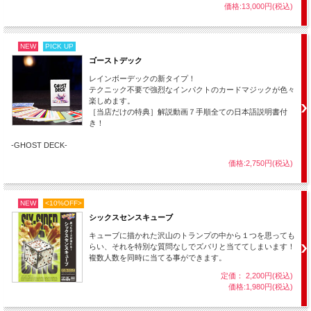
価格:13,000円(税込)
NEW
PICK UP
ゴーストデック
レインボーデックの新タイプ！
テクニック不要で強烈なインパクトのカードマジックが色々
楽しめます。
［当店だけの特典］解説動画７手順全ての日本語説明書付
き！
-GHOST DECK-
価格:2,750円(税込)
NEW
<10%OFF>
シックスセンスキューブ
キューブに描かれた沢山のトランプの中から１つを思っても
らい、それを特別な質問なしでズバリと当ててしまいます！
複数人数を同時に当てる事ができます。
定価： 2,200円(税込)
価格:1,980円(税込)