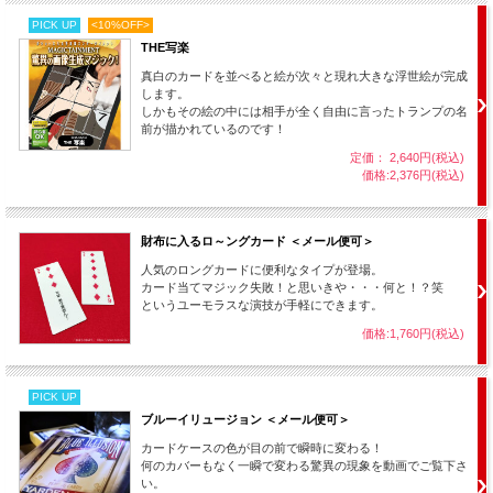
PICK UP
<10%OFF>
THE写楽
真白のカードを並べると絵が次々と現れ大きな浮世絵が完成
します。
しかもその絵の中には相手が全く自由に言ったトランプの名
前が描かれているのです！
定価： 2,640円(税込)
価格:2,376円(税込)
財布に入るロ～ングカード ＜メール便可＞
人気のロングカードに便利なタイプが登場。
カード当てマジック失敗！と思いきや・・・何と！？笑
というユーモラスな演技が手軽にできます。
価格:1,760円(税込)
PICK UP
ブルーイリュージョン ＜メール便可＞
カードケースの色が目の前で瞬時に変わる！
何のカバーもなく一瞬で変わる驚異の現象を動画でご覧下さ
い。