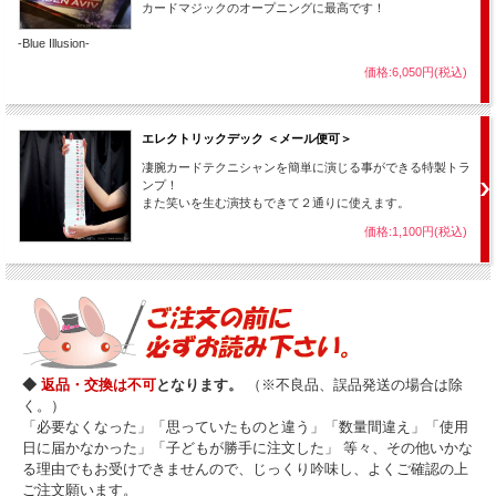
カードマジックのオープニングに最高です！
-Blue Illusion-
価格:6,050円(税込)
エレクトリックデック ＜メール便可＞
凄腕カードテクニシャンを簡単に演じる事ができる特製トラ
ンプ！
また笑いを生む演技もできて２通りに使えます。
価格:1,100円(税込)
◆
返品・交換は不可
となります。
（※不良品、誤品発送の場合は除
く。）
「必要なくなった」「思っていたものと違う」「数量間違え」「使用
日に届かなかった」「子どもが勝手に注文した」 等々、その他いかな
る理由でもお受けできませんので、じっくり吟味し、よくご確認の上
ご注文願います。