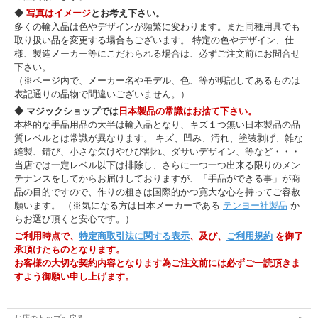
◆
写真はイメージ
とお考え下さい。
多くの輸入品は色やデザインが頻繁に変わります。また同種用具でも
取り扱い品を変更する場合もございます。 特定の色やデザイン、仕
様、製造メーカー等にこだわられる場合は、必ずご注文前にお問合せ
下さい。
（※ページ内で、メーカー名やモデル、色、等が明記してあるものは
表記通りの品物で間違いございません。）
◆ マジックショップでは
日本製品の常識はお捨て下さい。
本格的な手品用品の大半は輸入品となり、キズ１つ無い日本製品の品
質レベルとは常識が異なります。 キズ、凹み、汚れ、塗装剥げ、雑な
縫製、錆び、小さな欠けやひび割れ、ダサいデザイン、等など・・・
当店では一定レベル以下は排除し、さらに一つ一つ出来る限りのメン
テナンスをしてからお届けしておりますが、「手品ができる事」が商
品の目的ですので、作りの粗さは国際的かつ寛大な心を持ってご容赦
願います。 （※気になる方は日本メーカーである
テンヨー社製品
か
らお選び頂くと安心です。）
ご利用時点で、
特定商取引法に関する表示
、及び、
ご利用規約
を御了
承頂けたものとなります。
お客様の大切な契約内容となります為ご注文前には必ずご一読頂きま
すよう御願い申し上げます。
お店のトップへ戻る