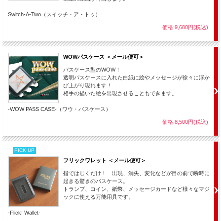
Switch-A-Two（スイッチ・ア・トゥ）
価格:9,680円(税込)
WOWパスケース ＜メール便可＞
パスケース型のWOW！
透明パスケースに入れた白紙に絵やメッセージが徐々に浮か
び上がり現れます！
相手の描いた絵を出現させることもできます。
-WOW PASS CASE-（ワウ・パスケース）
価格:8,500円(税込)
PICK UP
フリックワレット ＜メール便可＞
指ではじくだけ！ 出現、消失、変化などが目の前で瞬時に
起きる驚きのパスケース。
トランプ、コイン、紙幣、メッセージカードなど様々なマジ
ックに使える万能用具です。
-Flick! Wallet-