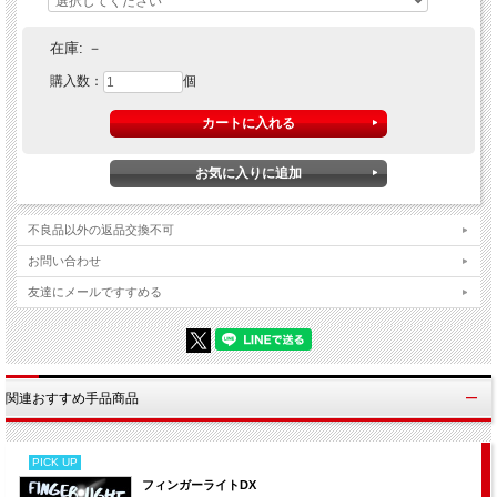
在庫:
－
購入数：
個
不良品以外の返品交換不可
ライティングマジックのベストセラー
D'LITE（ディライト）の正統後継品！
お問い合わせ
友達にメールですすめる
光
美しい
を自在に操る幻想的なマジックです！
関連おすすめ手品商品
PICK UP
フィンガーライトDX