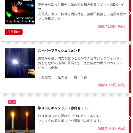
空中から次々と指先に光の玉を摘み取るマジックのDXタイ
プ。
充電式、カラー切替え機能付き、接触不良無し、超高光度の
プロ仕様品です。
価格:7,150円(税込)
在庫切れ
あなたが空中の一点を摘み取ると
スーパーフラッシュウォンド
突然、
輝く光の玉
が出現します！
先端から強い閃光を放つことができるマジックウォンド。
おまじないの演出に最高です。また秘密の動作のカモフラー
ジュにも便利。
・充電式 ・光の色：［白］［赤］
価格:4,000円(税込)
NEW
取り出しキャンドル（赤白セット）
灯りがゆらゆら揺れるLEDキャンドルです。
マジックの取り出し用や演出用に使えます。
価格:3,025円(税込)