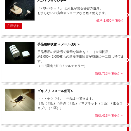
ハンドフラッシャー
あそこにも・・・
「バチバチッ！」 と火花が出る秘密の道具。
おまじないの演出やジョークなど色々使えます。
・・ここにも・・・
価格:1,650円(税込)
光の玉は色々な場所から次々と出現します。
在庫切れ
手品用紙吹雪 ＜メール便可＞
手品専用の紙吹雪で豪華な演出を！ （※消耗品）
約1,000～2,000枚もの超極薄紙吹雪が簡単に手に隠し持てま
す。
（白 / 閃光 / 紅白 / マルチカラー）
価格:715円(税込)
～
ゴキブリ ＜メール便可＞
・・・ヤツです。 手品より驚きます。
［黒（２匹） / 茶羽（２匹） / マグネット（１匹） / 走るゴ
キブリ（１匹）］
価格:418円(税込)
～
光の玉を右手から左手に渡し、