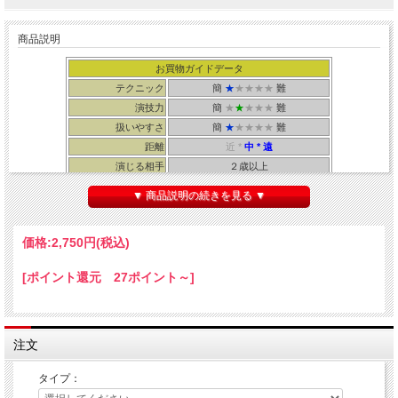
商品説明
お買物ガイドデータ
テクニック
簡
★
★★★★
難
演技力
簡
★
★
★★★
難
扱いやすさ
簡
★
★★★★
難
距離
近 *
中
* 遠
演じる相手
２歳以上
所要時間
１０秒～数分
▼ 商品説明の続きを見る ▼
・輸入品 ・解説書：まほうとまほう
※電池交換可能！
価格:
2,750円
(税込)
※錆による接触不良を防ぐ作りで、安定して長く使えるタイプです。
（類似品でみ
られる「電池はあるのに接触不良で点かなくなる」といったトラブルが防げま
す。）
[ポイント還元 27ポイント～]
※メーカーのオンライン解説動画（英語）に加えて、
当店だけの大ボリューム解説
書（日本語）付き！
※その他、旧モデル（ディライト）との違いは
ページ下
に記載
注文
タイプ：