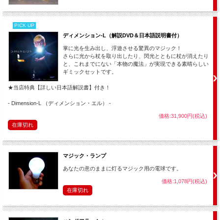
PICK UP
取り出した光の玉を袋に入れ・・・
ディメンション-L（解説DVD＆日本語説明書付）
掌に光を生み出し、浮遊させる驚異のマジック！
さらに光から杖を取り出したり、閃光とともに杖が消えたり
再び空中に手を伸ばすと
そこからも 光の玉が現れます。
と、これまでにない「本物の魔法」が実現できる素晴らしい
ギミックセットです。
★当店特典【詳しい日本語解説書】付き！
- Dimension-L （ディメンション・エル） -
価格:31,900円(税込)
在庫切れ
マジック・ランプ
あなたの意のままに灯るマジック用の電球です。
価格:1,078円(税込)
在庫切れ