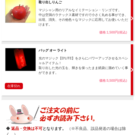
取り出しりんご
マジシャン用のリアルなイミテーション・リンゴです。
中は空洞のラテックス素材ですので小さく丸める事ができ、
出現、消失、その他色々なマジックに応用してお使いいただ
けます。
価格:1,500円(税込)
バッグ オー ライト
光のマジック【D'LITE】をさらにパワーアップさせるスペシ
ャルアイテム！
取り出した光の玉を、輝きを保ったまま紙袋に溜めていく事
ができます。
価格:5,500円(税込)
在庫切れ
空中に投げ上げると、消えてしまいます・・・
◆
返品・交換は不可
となります。
（※不良品、誤品発送の場合は除
く。）