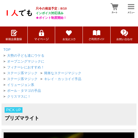
只今の発送予定：8/10
インボイス対応済み
★ポイント制度開始！
TOP
>
大勢の子ども達にウケる
>
オープニングマジックに
>
フィナーレにおすすめ！
>
ステージ系マジック
>
簡単なステージマジック
>
ステージ系マジック
>
キレイ・カッコイイ手品
>
イリュージョン系
>
ボール・タマゴの手品
>
クリスマスに！
PICK UP
プリズマライト