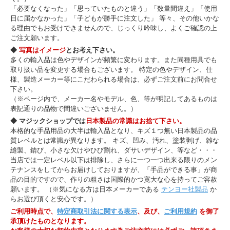
「必要なくなった」「思っていたものと違う」「数量間違え」「使用
日に届かなかった」「子どもが勝手に注文した」 等々、その他いかな
る理由でもお受けできませんので、じっくり吟味し、よくご確認の上
ご注文願います。
◆
写真はイメージ
とお考え下さい。
多くの輸入品は色やデザインが頻繁に変わります。また同種用具でも
取り扱い品を変更する場合もございます。 特定の色やデザイン、仕
様、製造メーカー等にこだわられる場合は、必ずご注文前にお問合せ
下さい。
（※ページ内で、メーカー名やモデル、色、等が明記してあるものは
表記通りの品物で間違いございません。）
◆ マジックショップでは
日本製品の常識はお捨て下さい。
本格的な手品用品の大半は輸入品となり、キズ１つ無い日本製品の品
質レベルとは常識が異なります。 キズ、凹み、汚れ、塗装剥げ、雑な
・・・と思ったら、ポケットから再び出てきます！
縫製、錆び、小さな欠けやひび割れ、ダサいデザイン、等など・・・
当店では一定レベル以下は排除し、さらに一つ一つ出来る限りのメン
テナンスをしてからお届けしておりますが、「手品ができる事」が商
あなたは光を自在に操ります。
品の目的ですので、作りの粗さは国際的かつ寛大な心を持ってご容赦
手から手に投げ渡したり、息を吹きかけると消え、
願います。 （※気になる方は日本メーカーである
テンヨー社製品
か
また別のところから現れます。
らお選び頂くと安心です。）
ご利用時点で、
特定商取引法に関する表示
、及び、
ご利用規約
を御了
承頂けたものとなります。