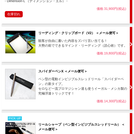
- Dimension-L （ディメンション・エル） -
価格:31,900円(税込)
在庫切れ
リーディング・クリップボード（V2） ＜メール便可＞
観客が自由に書いた内容をズバリ言い当てる！
大勢の前でできるマインド・リーディング（読心術）です。
価格:19,800円(税込)
スパイダーペンX ＜メール便可＞
ペン型の電動インビジブルスレッドリール「スパイダーペ
ン」の新タイプ。
セロなど一流プロマジシャン達も使うイーガル・メシカ製の
究極浮遊トリックです！
価格:14,300円(税込)
PICK UP
リールシャープ（ペン型インビジブルスレッドリール） ＜
メール便可＞