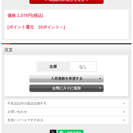
価格:
1,078円
(税込)
電源につながなくても、マジシャンの好きな時に光らせる事ができる
マジック用の
電球
です。
[ポイント還元 10ポイント～]
使い方は様々！
マジックの演技として・・・
注文
・超能力で電球を灯してみせる「サイキックパワー」！
・会場の子ども達に念じてもらうと、電球が灯る。
在庫
なし
・トランプ当てに使う。 などなど・・・
ジョークに・・・
マジックが失敗・・・！ 「一体何が原因か・・・？」
そこであなたは頭に電球を乗せて考えます。
・・・すると、ピカッと電球が光り、
不良品以外の返品交換不可
妙案を思いつきます。
お問い合わせ
そしてもう一度行なうと、見事成功するのです！
友達にメールですすめる
心霊現象に・・・