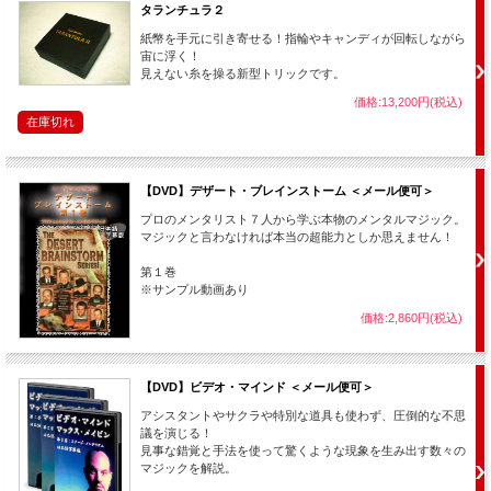
タランチュラ２
紙幣を手元に引き寄せる！指輪やキャンディが回転しながら
宙に浮く！
見えない糸を操る新型トリックです。
価格:13,200円(税込)
在庫切れ
【DVD】デザート・ブレインストーム ＜メール便可＞
プロのメンタリスト７人から学ぶ本物のメンタルマジック。
マジックと言わなければ本当の超能力としか思えません！
第１巻
※サンプル動画あり
価格:2,860円(税込)
【DVD】ビデオ・マインド ＜メール便可＞
アシスタントやサクラや特別な道具も使わず、圧倒的な不思
議を演じる！
見事な錯覚と手法を使って驚くような現象を生み出す数々の
マジックを解説。