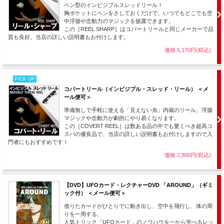
ペン型のインビジブルスレッドリール！
胸ポケットにペンをさしておくだけで、いつでもどこでも空
中浮揚や念動力のマジックを披露できます。
この［REEL SHARP］はコバートリールと同じメーカーで品
質も良好。当店の詳しい説明書もお付けします。
価格:5,170円(税込)
PICK UP
コバートリール（インビジブル・スレッド・リール） ＜メ
ール便可＞
準備無しで手軽に使える「見えない糸」内蔵のリール。浮揚
マジックや念動力が劇的にやり易くなります。
この［COVERT REEL］は数ある品の中でも驚くべき超高コ
スパの優良品で、当店の詳しい説明書もお付けしますので入
門者にもおすすめです！
価格:2,800円(税込)
【DVD】UFOカード・レクチャーDVD 「AROUND」（ギミ
ック付） ＜メール便可＞
借りたカードがひとりでに動き出し、空中を飛行し、体の周
りを一周する。
人気トリック「UFOカード」のノウハウを一から学べるレッ