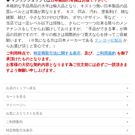
◆ マジックショップでは
日本製品の常識はお捨て下さい。
本格的な手品用品の大半は輸入品となり、キズ１つ無い日本製品の品
質レベルとは常識が異なります。 キズ、凹み、汚れ、塗装剥げ、雑な
縫製、錆び、小さな欠けやひび割れ、ダサいデザイン、等など・・・
当店では一定レベル以下は排除し、さらに一つ一つ出来る限りのメン
テナンスをしてからお届けしておりますが、「手品ができる事」が商
品の目的ですので、作りの粗さは国際的かつ寛大な心を持ってご容赦
願います。 （※気になる方は日本メーカーである
テンヨー社製品
か
らお選び頂くと安心です。）
ご利用時点で、
特定商取引法に関する表示
、及び、
ご利用規約
を御了
承頂けたものとなります。
お客様の大切な契約内容となります為ご注文前には必ずご一読頂きま
すよう御願い申し上げます。
お店のトップへ戻る
カートを見る
マイページへ
お気に入りリストを見る
ご利用案内
特定商取引法表示