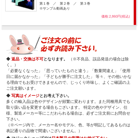
第１巻 ／ 第２巻 ／ 第３巻
※サンプル動画あり
価格:2,860円(税込)
◆
返品・交換は不可
となります。
（※不良品、誤品発送の場合は除
く。）
「必要なくなった」「思っていたものと違う」「数量間違え」「使用
日に届かなかった」「子どもが勝手に注文した」 等々、その他いかな
る理由でもお受けできませんので、じっくり吟味し、よくご確認の上
ご注文願います。
◆
写真はイメージ
とお考え下さい。
多くの輸入品は色やデザインが頻繁に変わります。また同種用具でも
取り扱い品を変更する場合もございます。 特定の色やデザイン、仕
様、製造メーカー等にこだわられる場合は、必ずご注文前にお問合せ
下さい。
（※ページ内で、メーカー名やモデル、色、等が明記してあるものは
表記通りの品物で間違いございません。）