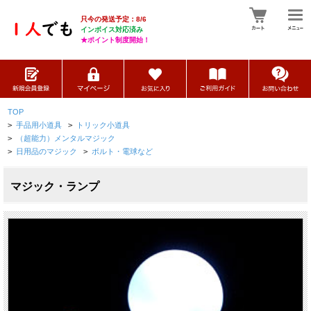
只今の発送予定：8/6
インボイス対応済み
★ポイント制度開始！
TOP
>
手品用小道具
>
トリック小道具
>
（超能力）メンタルマジック
>
日用品のマジック
>
ボルト・電球など
マジック・ランプ