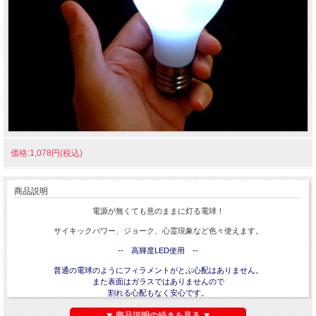
価格:1,078円(税込)
商品説明
電源が無くても意のままに灯る電球！
サイキックパワー、ジョーク、心霊現象など色々使えます。
-- 高輝度LED使用 --
普通の電球のようにフィラメントがとぶ心配はありません。
また表面はガラスではありませんので
割れる心配もなく安心です。
▼ 商品説明の続きを見る ▼