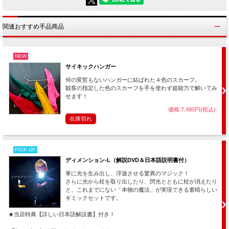
さまよう霊と交信します・・・「あなたは良い霊ですか？」
質問をすると霊は電球を光らせて「イエス」、「ノー」を答えます・・・
関連おすすめ手品商品
などなど、アイディア次第で無限の使い道があります！
手軽に使える「魔法の電球」。あなたのアイディアで是非面白い演技を考えてみて
NEW
下さい。
サイキックハンガー
何の変哲もないハンガーに結ばれた４色のスカーフ。
観客の指定した色のスカーフを手を使わず超能力で解いてみ
問
せます！
価格:7,480円(税込)
電球を取り替えるのに、何人の官僚が必要でしょう？
在庫切れ
答
２人です。
１人が取り替えて、もう１人がその作業を台無しにするためです。
PICK UP
ディメンション-L（解説DVD＆日本語説明書付）
掌に光を生み出し、浮遊させる驚異のマジック！
さらに光から杖を取り出したり、閃光とともに杖が消えたり
付属の説明書には、このようなアメリカの「電球を使ったジョーク集」も載ってい
と、これまでにない「本物の魔法」が実現できる素晴らしい
ます。
ギミックセットです。
上記の他にも沢山の種類が紹介されていて、演技の合間に「謎かけ」として繰り返
す事で笑いをとることができます。
★当店特典【詳しい日本語解説書】付き！
（皮肉がたっぷりなところは、さすがアメリカ・・・笑えます・・・（＾＾；））