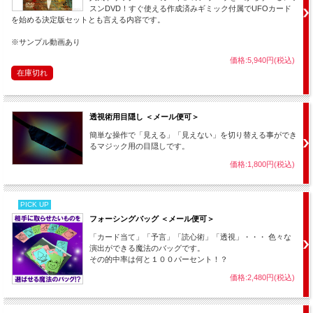
スンDVD！すぐ使える作成済みギミック付属でUFOカード
を始める決定版セットとも言える内容です。
※サンプル動画あり
価格:5,940円(税込)
在庫切れ
透視術用目隠し ＜メール便可＞
簡単な操作で「見える」「見えない」を切り替える事ができ
るマジック用の目隠しです。
価格:1,800円(税込)
PICK UP
フォーシングバッグ ＜メール便可＞
「カード当て」「予言」「読心術」「透視」・・・ 色々な
演出ができる魔法のバッグです。
その的中率は何と１００パーセント！？
価格:2,480円(税込)