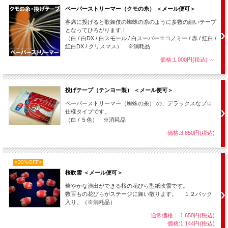
ペーパーストリーマー（クモの糸） ＜メール便可＞
客席に投げると歌舞伎の蜘蛛の糸のように多数の細いテープ
となってひろがります！
隠し持ったパックを手の中でほぐしながらセンス等で扇ぐと、ステージいっぱいに
（白 / 白DX / 白スモール / 白スーパーエコノミー / 赤 / 紅白 /
紙吹雪が舞い散り、素晴らしい演出となります。
紅白DX / クリスマス） ※消耗品
また、ミリオンフラワーや楠玉に数枚ずつ挿んでおけば、出現ごとにハラハラと紙
価格:1,000円(税込)
～
吹雪が舞い散り、より美しく見せることが出来ます。
投げテープ（テンヨー製） ＜メール便可＞
ペーパーストリーマー（蜘蛛の糸） の、デラックスなプロ
仕様タイプです。
（白 / ５色） ※消耗品
価格:3,850円(税込)
<30%OFF>
桜吹雪 ＜メール便可＞
華やかな演出ができる桜の花びら型紙吹雪です。
数百もの花びらがステージに舞い散ります。 １２パック
入り。（※消耗品）
通常価格： 1,650円(税込)
価格:1,144円(税込)