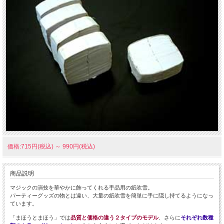
価格:715円(税込)
～
990円(税込)
商品説明
マジックの演技を華やかに飾ってくれる手品用の紙吹雪。
パーティーグッズの物とは違い、大量の紙吹雪を簡単に手に隠し持てるようになっ
ています。
「まほうとまほう」では
品質と価格の違う２タイプのモデル
、さらに
それぞれ数種