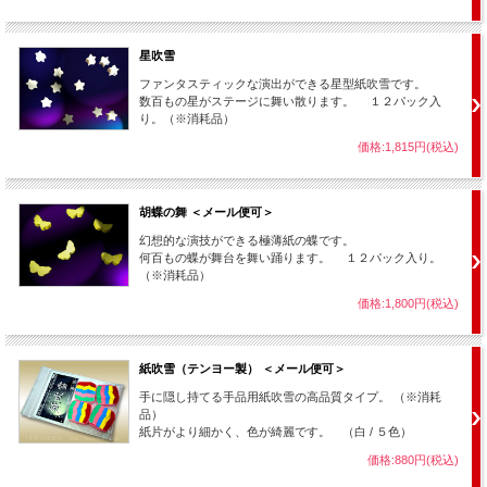
その他、
・手品の現象前のおまじないに「魔法の粉」として。
星吹雪
・何かが消える、出現する等の瞬間の演出として。
ファンタスティックな演出ができる星型紙吹雪です。
・クライマックスに会場いっぱいに紙吹雪が舞い散る。
数百もの星がステージに舞い散ります。 １２パック入
というように、マジックショーのあらゆる所で効果的に使うことが出来ます。
り。（※消耗品）
価格:1,815円(税込)
胡蝶の舞 ＜メール便可＞
カラーバリエーションの詳細説明
※タイプにより入り数が異なります。
幻想的な演技ができる極薄紙の蝶です。
◆白タイプ （６回分セット）
何百もの蝶が舞台を舞い踊ります。 １２パック入り。
（※消耗品）
基本の白タイプ。 約２,０００枚の白い紙吹雪がステージ中に舞い散ります。
価格:1,800円(税込)
◆閃光タイプ
（６回分セット）
約１,０００枚の白い紙吹雪の中に、約１００枚のシルバーメタリックシートが混
ぜ合わせてあります。
紙吹雪（テンヨー製） ＜メール便可＞
これにより、舞い散る紙吹雪が時々キラキラと輝き、まるでダイヤモンドダスト
のような幻想的な演出となります。
手に隠し持てる手品用紙吹雪の高品質タイプ。 （※消耗
品）
◆紅白タイプ
（６回分セット）
紙片がより細かく、色が綺麗です。 （白 / ５色）
１パック約２,０００枚の紙吹雪の中に、白と赤が半々に混ぜ合わせてあります。
価格:880円(税込)
これにより、結婚式などおめでたい席でのイベントにピッタリの演出が可能にな
ります。