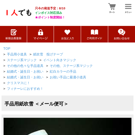
只今の発送予定：8/10
インボイス対応済み
★ポイント制度開始！
TOP
>
手品用小道具
>
紙吹雪 投げテープ
>
ステージ系マジック
>
イベント向きマジック
>
その他の色々な手品道具
>
その他、ステージ系マジック
>
結婚式・誕生日・お祝い
>
紅白カラーの手品
>
結婚式・誕生日・お祝い
>
お祝い手品に最適小道具
>
クリスマスに！
>
フィナーレにおすすめ！
手品用紙吹雪 ＜メール便可＞