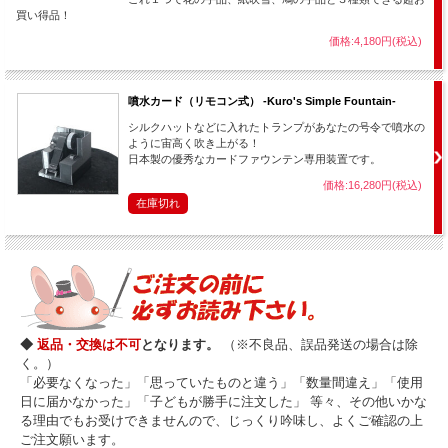
買い得品！
価格:4,180円(税込)
噴水カード（リモコン式） -Kuro's Simple Fountain-
シルクハットなどに入れたトランプがあなたの号令で噴水の
ように宙高く吹き上がる！
日本製の優秀なカードファウンテン専用装置です。
価格:16,280円(税込)
在庫切れ
◆
返品・交換は不可
となります。
（※不良品、誤品発送の場合は除
く。）
「必要なくなった」「思っていたものと違う」「数量間違え」「使用
日に届かなかった」「子どもが勝手に注文した」 等々、その他いかな
る理由でもお受けできませんので、じっくり吟味し、よくご確認の上
ご注文願います。