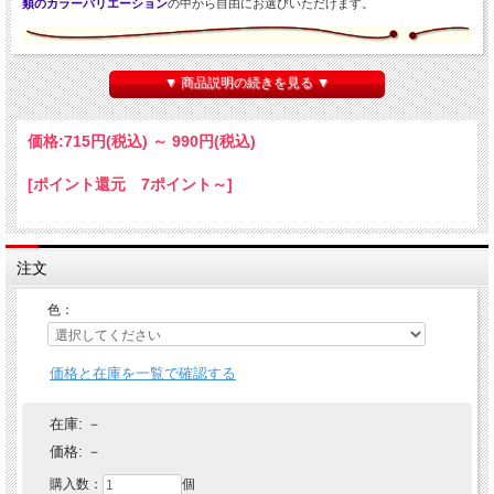
類のカラーバリエーション
の中から自由にお選びいただけます。
お求めやすい低価格タイプ
▼ 商品説明の続きを見る ▼
【紙片サイズ】 ・約１５mm×１２mm
（タイプにより多少異なります。）
価格:
715円
(税込)
～
990円
(税込)
上記の紙片、約千枚～２千枚を
１パックに束ねた物が１回分です。
[ポイント還元 7ポイント～]
消耗品 ：
（入り数はページ下）
※説明書付き
※写真は「白」
注文
カラーバリエーション
色：
白・
閃光
・
紅白
・マルチカラー
（
赤
青
黄
白）
※各カラーの詳しい説明はページ下にあります。
価格と在庫を一覧で確認する
在庫:
－
価格:
－
購入数：
個