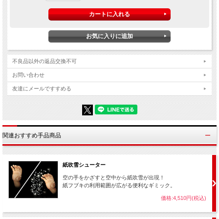
不良品以外の返品交換不可
１,０００枚～２,０００枚（※）もの極薄紙吹雪が綺麗に束ねてパックされていま
すので、
簡単に手に隠し持つ事ができます。
お問い合わせ
また、マジック用の紙吹雪は大変薄くて軽い素材で作られていますので、空中高く
友達にメールですすめる
舞い上がりステージ中に美しく舞い散ります。
※枚数は【手品用紙吹雪】メーカーカタログ値です。
関連おすすめ手品商品
紙吹雪シューター
空の手をかざすと空中から紙吹雪が出現！
紙フブキの利用範囲が広がる便利なギミック。
価格:4,510円(税込)