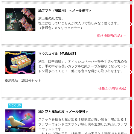
ペーパーストリーマー
（紅白）との組み合わせにも最適！
◆マルチカラータイプ
（５回分セット）
紙フブキ（演出用） ＜メール便可＞
演出用の紙吹雪。
１パック約１,０００枚の紙吹雪の中に、赤青黄白の４色が混ぜ合わせてありま
塊にはなっていませんが大入りで惜しみなく使えます。
す。
（普通色 / メタリックカラー）
これにより、カラフルで華やかな演技がお楽しみいただけます。
また、【
魔法の絵本
】、【
虹のリボン
】などの「色」をテーマにしたマジックと
価格:660円(税込)
～
の相性も抜群です。
ペーパーストリーマー
（マルチカラー）との組み合わせにも最適！
マウスコイル［色紙紡績］
別名「口中紡績」。ティッシュペーパー等を千切って丸める
と、手の中から長いカラフルな紙テープが鎖状になってドン
ドン湧き出てくる！ 他にも色々な所から取り出せます。
※消耗品 10回分セット
価格:1,650円(税込)
PICK UP
鳩と花と魔法の杖 ＜メール便可＞
ステッキを振ると花が出る！紙吹雪が舞い散る！鳩が出る！
フラワーウォンドにスポンジ鳩出現を追加した鳩出しフラワ
ーウォンドです。
これ１つで花の手品、紙吹雪、鳩の手品と３種類できる超お