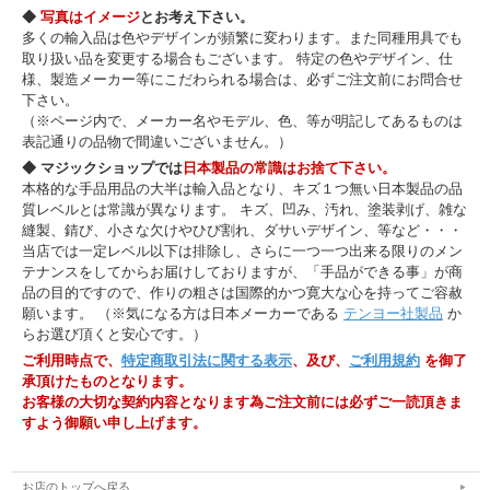
◆
写真はイメージ
とお考え下さい。
多くの輸入品は色やデザインが頻繁に変わります。また同種用具でも
取り扱い品を変更する場合もございます。 特定の色やデザイン、仕
様、製造メーカー等にこだわられる場合は、必ずご注文前にお問合せ
下さい。
（※ページ内で、メーカー名やモデル、色、等が明記してあるものは
表記通りの品物で間違いございません。）
◆ マジックショップでは
日本製品の常識はお捨て下さい。
本格的な手品用品の大半は輸入品となり、キズ１つ無い日本製品の品
質レベルとは常識が異なります。 キズ、凹み、汚れ、塗装剥げ、雑な
縫製、錆び、小さな欠けやひび割れ、ダサいデザイン、等など・・・
当店では一定レベル以下は排除し、さらに一つ一つ出来る限りのメン
テナンスをしてからお届けしておりますが、「手品ができる事」が商
品の目的ですので、作りの粗さは国際的かつ寛大な心を持ってご容赦
願います。 （※気になる方は日本メーカーである
テンヨー社製品
か
らお選び頂くと安心です。）
ご利用時点で、
特定商取引法に関する表示
、及び、
ご利用規約
を御了
承頂けたものとなります。
お客様の大切な契約内容となります為ご注文前には必ずご一読頂きま
すよう御願い申し上げます。
お店のトップへ戻る