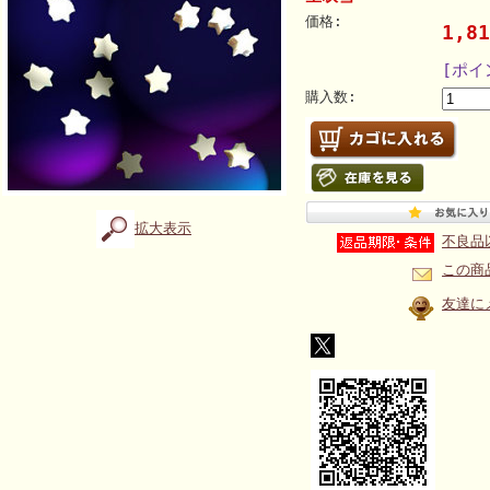
価格:
1,8
[ポイ
購入数:
拡大表示
不良品
この商
友達に