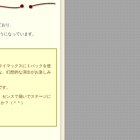
ており、
うになっています。
ライマックスに１パックを使
な、幻想的な演出がお楽しみ
です。
、センスで扇いでステージに
うか？（＾＾）