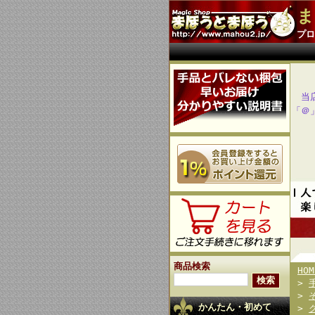
ま
プロ
当
「＠
商品検索
HOM
>
>
かんたん・初めて
>