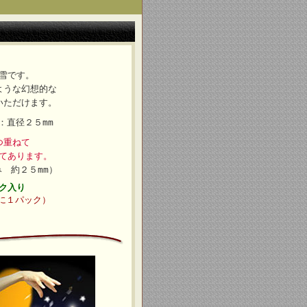
雪です。
ような幻想的な
いただけます。
：直径２５mm
つ重ねて
てあります。
 約２５mm）
ク入り
に１パック）