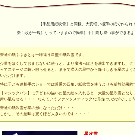
【手品用紙吹雪】と同様、大変軽い極薄の紙で作られ
数百枚が一塊になっていますので簡単に手に隠し持つ事ができるよ
普通の紙ふぶきとは一味違う星型の紙吹雪です。
少量をほぐしておまじないに使うと、より魔法っぽさを演出できますし、ク
ってステージに舞い散らせると、まるで満天の星空から降りしきる星のよう
いただけます。
特に子ども達相手のショーでは普通の四角い紙吹雪を使うよりも断然効果的
【マジックパン】に子どもの描いた星の絵を入れると、大量の星吹雪となり
舞い散らせる・・・ なんていうファンタスティックな演出はいかがでしょ
普通の紙吹雪が星の形になっただけ・・・
しかし、その意味は驚くほど大きいのです・・・！
星吹雪