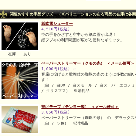
関連おすすめ手品グッズ （※バリエーションのある商品の在庫は各商
紙吹雪シューター
4,510円(税込)
空の手をかざすと空中から紙吹雪が出現！
紙フブキの利用範囲が広がる便利なギミック。
在庫 あり
ペーパーストリーマー（クモの糸） ＜メール便可＞
1,000円(税込)
～
客席に投げると歌舞伎の蜘蛛の糸のように多数の細
す！
（白 / 白DX / 白スモール / 白スーパーエコノミー
/ クリスマス） ※消耗品
投げテープ（テンヨー製） ＜メール便可＞
3,850円(税込)
ペーパーストリーマー（蜘蛛の糸） の、デラックス
（白 / ５色） ※消耗品