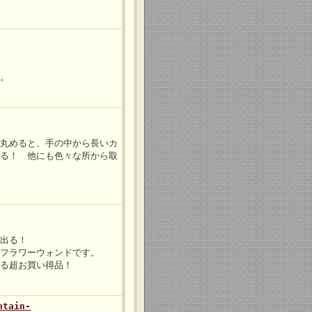
す。
て丸めると、手の中から長いカ
くる！ 他にも色々な所から取
が出る！
しフラワーウォンドです。
きる超お買い得品！
tain-