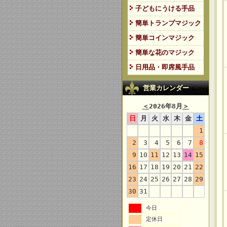
子どもにうける手品
簡単トランプマジック
簡単コインマジック
簡単な花のマジック
日用品・即席風手品
営業カレンダー
＜
2026年8月
＞
日
月
火
水
木
金
土
1
2
3
4
5
6
7
8
9
10
11
12
13
14
15
16
17
18
19
20
21
22
23
24
25
26
27
28
29
30
31
今日
定休日