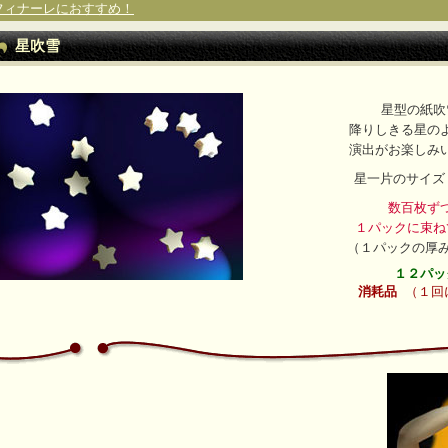
フィナーレにおすすめ！
星吹雪
星型の紙吹
降りしきる星の
演出がお楽しみ
星一片のサイズ
数百枚ず
１パックに束ね
（１パックの厚み
１２パッ
消耗品
（１回