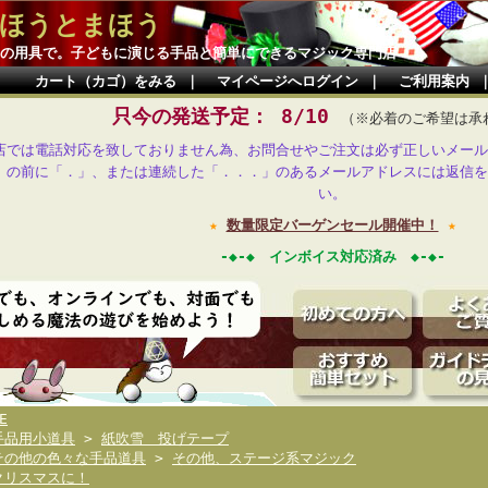
ほうとまほう
の用具で。子どもに演じる手品と簡単にできるマジック専門店
カート（カゴ）をみる
｜
マイページへログイン
｜
ご利用案内
只今の発送予定： 8/10
（※必着のご希望は承
店では電話対応を致しておりません為、お問合せやご注文は必ず正しいメール
」の前に「．」、または連続した「．．．」のあるメールアドレスには返信を
い。
★
数量限定バーゲンセール開催中！
★
-◆-◆ インボイス対応済み ◆-◆-
E
手品用小道具
>
紙吹雪 投げテープ
その他の色々な手品道具
>
その他、ステージ系マジック
クリスマスに！