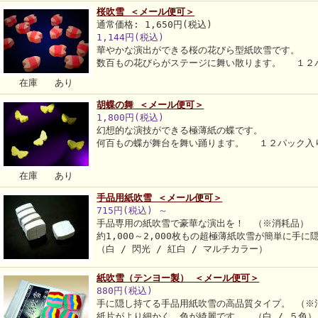
桜吹雪 ＜メール便可＞
通常価格: 1,650円(税込)
1,144円(税込)
華やかな演出ができる桜の花びら型紙吹雪です。
数百もの花びらがステージに舞い散ります。 １２
在庫 あり
胡蝶の舞 ＜メール便可＞
1,800円(税込)
幻想的な演技ができる極薄紙の蝶です。
何百もの蝶が舞台を舞い踊ります。 １２パック入
在庫 あり
手品用紙吹雪 ＜メール便可＞
715円(税込)
～
手品専用の紙吹雪で豪華な演出を！ （※消耗品）
約1,000～2,000枚もの超極薄紙吹雪が簡単に手に
（白 / 閃光 / 紅白 / マルチカラー）
紙吹雪（テンヨー製） ＜メール便可＞
880円(税込)
手に隠し持てる手品用紙吹雪の高品質タイプ。 （※
紙片がより細かく、色が綺麗です。 （白 / ５色）