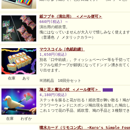
紙フブキ（演出用） ＜メール便可＞
660円(税込)
～
演出用の紙吹雪。
塊にはなっていませんが大入りで惜しみなく使えま
（普通色 / メタリックカラー）
マウスコイル［色紙紡績］
1,650円(税込)
別名「口中紡績」。ティッシュペーパー等を千切っ
ラフルな紙テープが鎖状になってドンドン湧き出て
り出せます。
在庫 あり
※消耗品 10回分セット
鳩と花と魔法の杖 ＜メール便可＞
4,180円(税込)
ステッキを振ると花が出る！紙吹雪が舞い散る！鳩
フラワーウォンドにスポンジ鳩出現を追加した鳩出
これ１つで花の手品、紙吹雪、鳩の手品と３種類で
在庫 わずか
噴水カード（リモコン式） -Kuro's Simple Foun