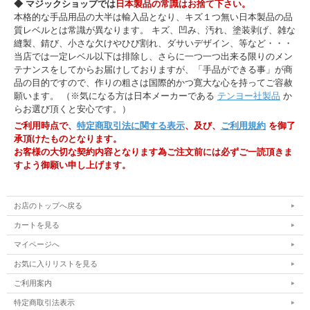
◆ マジックショップでは
日本製品の常識はお捨て下さい。
本格的な手品用品の大半は輸入品となり、キズ１つ無い日本製品の品
質レベルとは常識が異なります。 キズ、凹み、汚れ、塗装剥げ、雑な
縫製、錆び、小さな欠けやひび割れ、ダサいデザイン、等など・・・
当店では一定レベル以下は排除し、さらに一つ一つ出来る限りのメン
テナンスをしてからお届けしておりますが、「手品ができる事」が商
品の目的ですので、作りの粗さは国際的かつ寛大な心を持ってご容赦
願います。 （※気になる方は日本メーカーである
テンヨー社製品
か
らお選び頂くと安心です。）
ご利用時点で、
特定商取引法に関する表示
、及び、
ご利用規約
を御了
承頂けたものとなります。
お客様の大切な契約内容となります為ご注文前には必ずご一読頂きま
すよう御願い申し上げます。
お店のトップへ戻る
カートを見る
マイページへ
お気に入りリストを見る
ご利用案内
特定商取引法表示