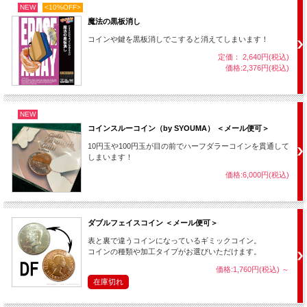
NEW
<10%OFF>
魔法の黒板消し
コインや鍵を黒板消しでこすると消えてしまいます！
定価： 2,640円(税込)
価格:2,376円(税込)
あなたは指をゆっくりと抜き、手を開いて、何も隠し持っていない事を確認しま
す。
（もちろん裏表、完全に見せます。）
NEW
コインスルーコイン（by SYOUMA） ＜メール便可＞
10円玉や100円玉が目の前でハーフダラーコインを貫通して
しまいます！
価格:6,000円(税込)
ダブルフェイスコイン ＜メール便可＞
表と裏で違うコインになっているギミックコイン。
コインの種類や加工タイプがお選びいただけます。
価格:1,760円(税込)
～
在庫切れ