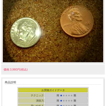
価格:3,980円(税込)
商品説明
お買物ガイドデータ
テクニック
簡
★
★★★★
難
演技力
簡
★
★★★★
難
扱いやすさ
簡
★
★★★★
難