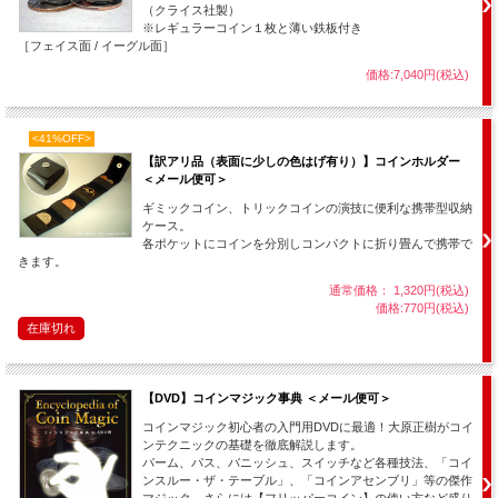
（クライス社製）
６種類も解説されています！ （もちろん全て連続写真による丁寧な解説です。）
※レギュラーコイン１枚と薄い鉄板付き
これらはおまけ的な現象ではなく、
［フェイス面 / イーグル面］
・カードを通り抜けるコイン
や、
価格:7,040円(税込)
・目の前で一瞬にしてコインが消えてしまう
など、それぞれが上記演技に勝るとも劣らないメイン演技となり得る不思議な手品
<41%OFF>
ばかりなのです。
【訳アリ品（表面に少しの色はげ有り）】コインホルダー
＜メール便可＞
ギミックコイン、トリックコインの演技に便利な携帯型収納
ケース。
各ポケットにコインを分別しコンパクトに折り畳んで携帯で
きます。
通常価格： 1,320円(税込)
価格:770円(税込)
在庫切れ
【DVD】コインマジック事典 ＜メール便可＞
コインマジック初心者の入門用DVDに最適！大原正樹がコイ
ンテクニックの基礎を徹底解説します。
パーム、パス、バニッシュ、スイッチなど各種技法、「コイ
さらに・・・当店のダイム＆ペニーにはミニチュアダイムがセットになっています
ンスルー・ザ・テーブル」、「コインアセンブリ」等の傑作
ので
マジック、さらには【フリッパーコイン】の使い方など盛り