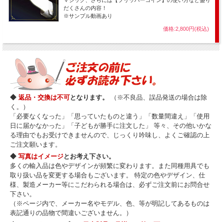
だくさんの内容！
相手の手中でコインが縮んでしまう
※サンプル動画あり
究極の応用マジック 「小さくなるコイン」
も演じられます！
価格:2,800円(税込)
これは非常に強力な視覚効果をもつマジックです。
是非お試し下さい。
これは有名な定番コインマジックの１つです。
定番という事は、それだけ優れた用具である証拠で、安価ですがそのトリッ
◆
返品・交換は不可
となります。
（※不良品、誤品発送の場合は除
クは一級です。
く。）
相手の手の中でコインが移動するので非常に効果的です。
「必要なくなった」「思っていたものと違う」「数量間違え」「使用
しかも演技後、そのままコインを相手に調べさせる事ができるのです。
日に届かなかった」「子どもが勝手に注文した」 等々、その他いかな
る理由でもお受けできませんので、じっくり吟味し、よくご確認の上
さらに応用すると、消失や貫通といった全く違う現象が楽しめるというとん
でもなくお得なトリックコインです。
ご注文願います。
◆
写真はイメージ
とお考え下さい。
初心者の方でコインマジックに興味がある方は、まずこれをお試し下さい。
多くの輸入品は色やデザインが頻繁に変わります。また同種用具でも
安くて、効果的で、色々できて、しかも簡単という完璧な品物です。
取り扱い品を変更する場合もございます。 特定の色やデザイン、仕
様、製造メーカー等にこだわられる場合は、必ずご注文前にお問合せ
下さい。
【セット内容】
（※ページ内で、メーカー名やモデル、色、等が明記してあるものは
・Ｔango社製 「ダイム&ペニー」 トリックコイン ・レギュラーダイム ・
表記通りの品物で間違いございません。）
ミニチュアダイム ・当店特製カラー説明書