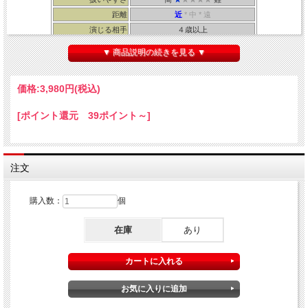
距離
近
* 中 * 遠
演じる相手
４歳以上
所要時間
３０秒～１分
▼ 商品説明の続きを見る ▼
・製作：Ｔango ・解説書：まほうとまほう
価格:
3,980円
(税込)
[ポイント還元 39ポイント～]
注文
購入数：
個
在庫
あり
アメリカのコインが２枚。
１０セント銀貨（ダイム）
と
１セント銅貨（ペニー）
です。
２枚のコインを相手の手の平に乗せます。