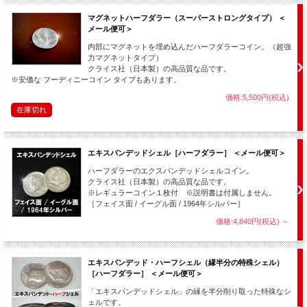
そしてゆっくりとポケットに手を入れると一枚の銀貨を取り出します。
マグネットハーフダラー（スーパーストロングタイプ） ＜
それは・・・
ダイム
です。
メール便可＞
・・・もしかして・・・
内部にマグネットを埋め込んだハーフダラーコイン。（超強
力マグネットタイプ）
クライス社（日本製）の高品質な品です。
※安価な フーディニーコイン タイプもあります。
価格:5,500円(税込)
在庫切れ
エキスパンデッドシェル［ハーフダラー］ ＜メール便可＞
ハーフダラーのエクスパンデッドシェルコイン。
クライス社（日本製）の高品質な品です。
※レギュラーコイン１枚付 ※説明書は付属しません。
［フェイス面 / イーグル面 / 1964年シルバー］
相手が手を開けると そこには、
ペニー
しかありません！
価格:4,840円(税込)
～
一体いつの間に
ダイム
は手の中から あなたのポケットに移動したのでしょう
か！？
エキスパンデッド・ハーフシェル（縁半分の特殊シェル）
［ハーフダラー］ ＜メール便可＞
「エキスパンデッドシェル」の縁を半分削り取った特殊なシ
ェルです。
付属の説明書「まほろノート」には、この用具を使った全く別のマジックが他にも