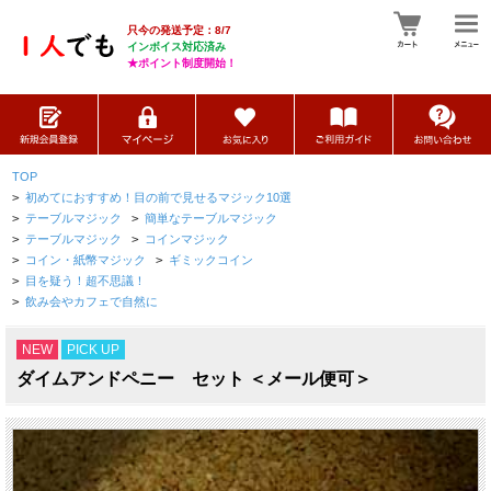
只今の発送予定：8/7
インボイス対応済み
★ポイント制度開始！
TOP
>
初めてにおすすめ！目の前で見せるマジック10選
>
テーブルマジック
>
簡単なテーブルマジック
>
テーブルマジック
>
コインマジック
>
コイン・紙幣マジック
>
ギミックコイン
>
目を疑う！超不思議！
>
飲み会やカフェで自然に
NEW
PICK UP
ダイムアンドペニー セット ＜メール便可＞