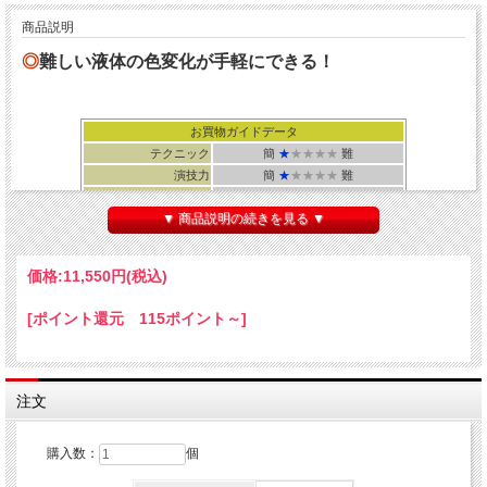
商品説明
◎
難しい液体の色変化が手軽にできる！
お買物ガイドデータ
テクニック
簡
★
★★★★
難
演技力
簡
★
★★★★
難
扱いやすさ
簡
★
★
★★★
難
▼ 商品説明の続きを見る ▼
距離
近 *
中 * 遠
演じる相手
３歳以上
所要時間
３０秒
価格:
11,550円
(税込)
[ポイント還元 115ポイント～]
グラスのドリンクが４色に変わる！
注文
↓ 動画をご覧下さい！ ↓
購入数：
個