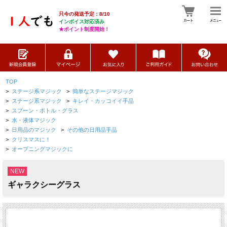
只今の発送予定：8/10
インボイス対応済み
★ポイント制度開始！
TOP
>
ステージ系マジック
>
簡単なステージマジック
>
ステージ系マジック
>
キレイ・カッコイイ手品
>
スプーン・ボトル・グラス
>
水・液体マジック
>
日用品のマジック
>
その他の日用品手品
>
クリスマスに！
>
オープニングマジックに
NEW
ギャラクシーグラス