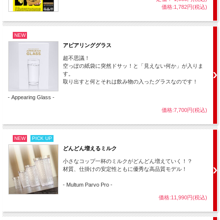
まず
驚かされるのがそのリアルさと美しさ。
そして演技のスマートさ
価格:1,782円(税込)
です。
従来のものだと見た目とギミックの問題で色々心配でしたが、これは
大変大きく美しい専用グラス（しかも
ガラスのような透明度と輝きで
NEW
すがガラスではなく超耐久性プラスチック
で簡単に割れる心配があり
アピアリンググラス
ません。）が付属し、ギミックもスマートに操作できる工夫がされた
超不思議！
優れものです。
空っぽの紙袋に突然ドサッ！と「見えない何か」が入りま
す。
マジシャンがやる事はハンカチでグラスを軽く撫でるだけ！これで３
取り出すと何とそれは飲み物の入ったグラスなのです！
回ものカラーチェンジ（元の色と合わせて４色変化）ができてしまい
ます。しかも難しい技術は必要なく、用具の仕組みだけで誰でも簡単
- Appearing Glass -
にマスターできます。
価格:7,700円(税込)
◆ 特徴 ◆
・難しい液体変化が簡単にできます！（４色変化）
NEW
PICK UP
・薬品等を使用しないので消耗品ではありません！
どんどん増えるミルク
・従来同種品に比べ圧倒的リアルさと美しさで説得力が違います！
小さなコップ一杯のミルクがどんどん増えていく！？
・ワイヤーやマグネットは使用しません！
材質、仕掛けの安定性ともに優秀な高品質モデル！
・ハンカチでこっそり何かを着脱することもありません！（ハンカチ
はいつでも改め可能）
- Multum Parvo Pro -
・ステージ栄えのする美しい大型のグラス！（超耐久性プラスチック
価格:11,990円(税込)
製）