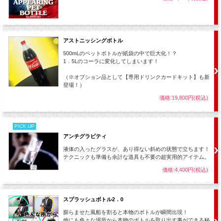
アストニッシングボトル
500mLのペットボトルが紙袋の中で巨大化！？
1．5Lのコーラに変化してしまいます！
（※オプション品として【専用ドリンクカードキット】も新
登場！）
価格:19,800円(税込)
PICK UP
アンチグラビティ
液体の入ったグラスが、あり得ない斜めの状態で立ちます！
テクニックも準備も余計な道具も不要の超実用的アイテム。
価格:4,400円(税込)
スプラッシュボトル2．0
膨らませた風船を割ると本物のボトルが瞬間出現！
他にも色々な場所から本物のボトルを取り出す事ができる秘