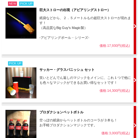
NEW
PICK UP
巨大ストローの出現（アピアリングストロー）
┃
セット内容：
紙袋などから、２．５メートルもの超巨大ストローが現れま
す！
・専用グラス（超耐久性プラスチック製 高さ22cm 幅11.5cm）
（高品質なBig Guy's Magic製）
・専用ギミック
-アピアリングポール・シリーズ-
・オンライン解説動画（英語字幕）
価格:17,930円(税込)
・当店の日本語説明書
※オンライン動画解説
は英語字幕
となりますが、非常にシンプルな内
容で簡単に理解できます。
PICK UP
サッカー・グラスバニッシュ セット
※ハンカチは付属しませんのでお手持ちのものをお使いください。
笑いとどんでん返しのマジックをメインに、これ１つで他に
※色の変わる順番は商品によって動画とは多少異なる場合がありま
も色々なマジックができるお買い得なセットです！
す。
価格:14,300円(税込)
プロダクションペットボトル
空っぽの紙袋からペットボトルのコーラが３本も！
お手軽プロダクションマジックです。
価格:3,000円(税込)