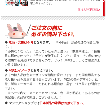
密のギミックです。
価格:9,680円(税込)
◆
返品・交換は不可
となります。
（※不良品、誤品発送の場合は除
く。）
「必要なくなった」「思っていたものと違う」「数量間違え」「使用
日に届かなかった」「子どもが勝手に注文した」 等々、その他いかな
る理由でもお受けできませんので、じっくり吟味し、よくご確認の上
ご注文願います。
◆
写真はイメージ
とお考え下さい。
多くの輸入品は色やデザインが頻繁に変わります。また同種用具でも
取り扱い品を変更する場合もございます。 特定の色やデザイン、仕
様、製造メーカー等にこだわられる場合は、必ずご注文前にお問合せ
下さい。
（※ページ内で、メーカー名やモデル、色、等が明記してあるものは
表記通りの品物で間違いございません。）
◆ マジックショップでは
日本製品の常識はお捨て下さい。