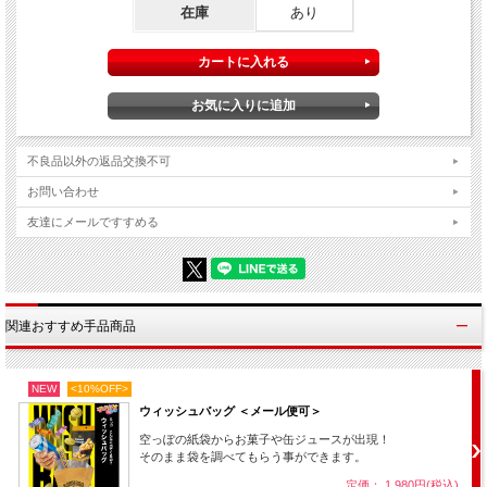
在庫
あり
不良品以外の返品交換不可
ハンカチーフで軽くグラスを拭くだけで中のドリンクの
色が次々と変化していきます！
お問い合わせ
友達にメールですすめる
┃
詳細説明 ＆ 店主レビュー
関連おすすめ手品商品
難しい液体の連続カラーチェンジを実に手軽にできるようにしてしま
った用具です。
NEW
<10%OFF>
以前から同種の現象ができる用具もありましたが、こちらの「ギャラ
ウィッシュバッグ ＜メール便可＞
クシーグラス」はそれらのグレードアップ版と言えるものです。（と
言うよりも
これがついに完成版
と言った方が良いかもしれません。）
空っぽの紙袋からお菓子や缶ジュースが出現！
そのまま袋を調べてもらう事ができます。
動画をご覧いただければ分かるように、以前のタイプを知っていれば
定価： 1,980円(税込)