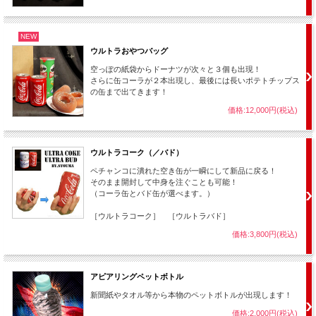
NEW
ウルトラおやつバッグ
空っぽの紙袋からドーナツが次々と３個も出現！
さらに缶コーラが２本出現し、最後には長いポテトチップス
の缶まで出てきます！
価格:12,000円(税込)
ウルトラコーク（／バド）
ペチャンコに潰れた空き缶が一瞬にして新品に戻る！
そのまま開封して中身を注ぐことも可能！
（コーラ缶とバド缶が選べます。）
［ウルトラコーク］ ［ウルトラバド］
価格:3,800円(税込)
アピアリングペットボトル
新聞紙やタオル等から本物のペットボトルが出現します！
価格:2,000円(税込)