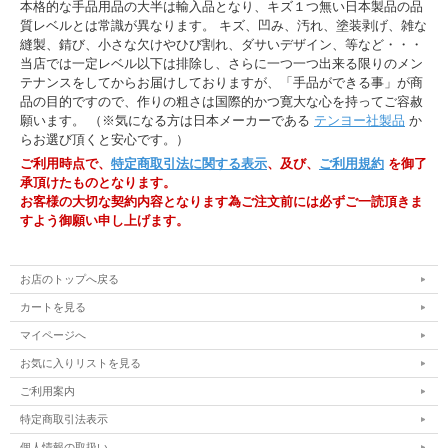
本格的な手品用品の大半は輸入品となり、キズ１つ無い日本製品の品
質レベルとは常識が異なります。 キズ、凹み、汚れ、塗装剥げ、雑な
縫製、錆び、小さな欠けやひび割れ、ダサいデザイン、等など・・・
当店では一定レベル以下は排除し、さらに一つ一つ出来る限りのメン
テナンスをしてからお届けしておりますが、「手品ができる事」が商
品の目的ですので、作りの粗さは国際的かつ寛大な心を持ってご容赦
願います。 （※気になる方は日本メーカーである
テンヨー社製品
か
らお選び頂くと安心です。）
ご利用時点で、
特定商取引法に関する表示
、及び、
ご利用規約
を御了
承頂けたものとなります。
お客様の大切な契約内容となります為ご注文前には必ずご一読頂きま
すよう御願い申し上げます。
お店のトップへ戻る
カートを見る
マイページへ
お気に入りリストを見る
ご利用案内
特定商取引法表示
個人情報の取扱い